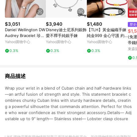
$3,051
$3,940
$1,480
歷史
Daniel Wellington DW
Disney迪士尼系列銀飾
【TLH】黃金編織手鍊
$1,
Audrey Bracelet 珍珠
愛不釋手純銀手鍊
純金999 金心守護 約
(免
母貝玫瑰金手鍊 -DW0
重0.03錢±0.01
Yahoo購物中心
Yahoo購物中心
Yahoo購物中心
帝錢
0401429
包銀
東森購
0.3%
0.3%
0.3%
友閨
0.
商品描述
Wrap your wrist in a blend of Cuban chain and half-hardware links
—an artful fusion of strength and style. This statement bracelet c
ombines chunky Cuban links with sturdy hardware details, creatin
g a powerful silhouette that commands attention. Perfect for thos
e who wear confidence as their strongest accessory.Details— Adj
ustable up to 9" length— Stainless steel— Lobster clasp closure
LINE 購物是匯集購物情報與商品資訊的整合性平台，並依購物情報中的趨勢與