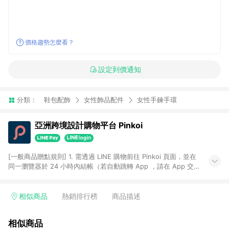
價格趨勢怎麼看？
設定到價通知
分類：
鞋包配飾
女性飾品配件
女性手鍊手環
亞洲跨境設計購物平台 Pinkoi
[一般商品贈點規則] 1. 需透過 LINE 購物前往 Pinkoi 頁面，並在
同一瀏覽器於 24 小時內結帳（若自動跳轉 App ，請在 App 交
易），才具點數回饋資格。 2. 點數回饋計算將扣除訂單金額中的
運費與金流手續費與手動輸入之優惠碼折扣。 3. LINE 購物點數
回饋訂單不得享有 Pinkoi 站方優惠，例如首購優惠，P coins，
相似商品
熱銷排行榜
商品描述
全站(不包含手動輸入之優惠碼)。 4. 透過 LINE 購物連結到
Pinkoi 以外之網站購買之商品不具贈點資格。 5. 取消訂單或退貨
相似商品
行為，不具贈點資格，部分退款不在此限。 6. APP 請更新至