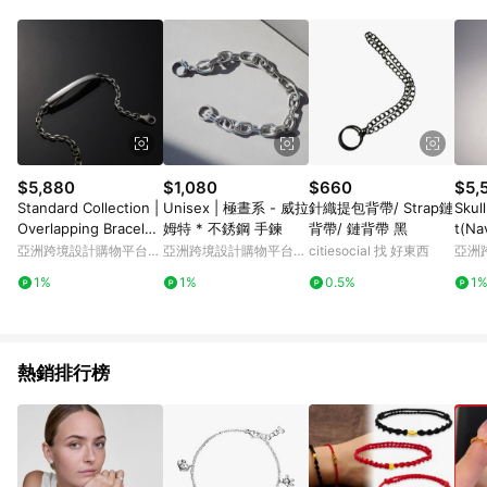
Android v4.6.0 / iOS v4.1.5 以上才具贈點資格。 7. 點數將於出
貨後 45 天後發送。 8. 群眾募資商品，禮物卡，開館保證金，補
運費，攤位費等不具贈點資格。 9. LINE 購物站上之商品規格、
顏色、價位、贈品如與 Pinkoi 商品資訊頁及購物車不符，以
Pinkoi 購物商品資訊頁及購物車標示為準。 10. 點數紅包使用規
則請以點數紅包活動說明為準。 11. 若於 LINE 購物前往 Pinkoi
頁面後才首次下載 Pinkoi APP 並完成訂單，不符合導購資格；承
上，首次下載 Pinkoi APP 後，需透過 LINE 購物前往 Pinkoi 頁
面，方享導購資格。
$5,880
$1,080
$660
$5,
Standard Collection |
Unisex | 極晝系 - 威拉
針織提包背帶/ Strap鏈
Skull
Overlapping Bracelet
姆特 * 不銹鋼 手鍊
背帶/ 鏈背帶 黑
t(Na
(S) | 融合 手鍊(S)
生手
亞洲跨境設計購物平台
亞洲跨境設計購物平台
citiesocial 找 好東西
亞洲
Pinkoi
Pinkoi
Pinko
1%
1%
0.5%
1
熱銷排行榜