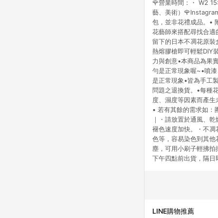
🌹營業時間：・ W2 15:0
藝、美術）🌹Instagra
包，並非花禮成品。•
花藝師來搭配尋找合適
留下的日本不凋花原裝
熱熔膠槍即可輕鬆DI
力與創意•本商品為果
勻是正常現象喔~•噴漆
是正常現象•皆為手工
問題之退換貨。•每種
度、濕度等因素而產生
• 若有其餘的需求如
｜・請放置於通風、乾
褪色速度加快。・不凋
色等，容易染色到其他
塵，可用小刷子輕拂拍
下午四點前出貨，隔日
LINE購物推薦