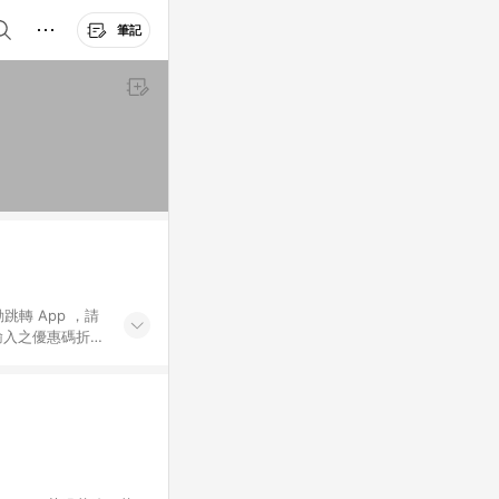
筆記
動跳轉 App ，請
輸入之優惠碼折
手動輸入之優惠
行為，不具贈點資
數將於出貨後 45 天
站上之商品規格、
 10. 點數紅包
PP 並完成訂單，不
。