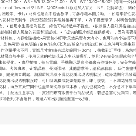
0~21:00・ W3 - W5 13:00~21:00・ W6、W7 10:00~18:00* (每週一公
m：motiflowerart🌹LINE : @005ccird (歡迎加入官方 LINE，記得加@
 附贈燈串、卡片• 材料包這次不包含教學，可參考範本圖片呦。・如遇季節性
的花材取代製作，請您確認體諒與理解後再下單。• 為了響應環保，材料包包
盒。• 使用永生雪松為基底，綠色可維持數年不褪色。•依照個人喜好風格自由
Y裝飾屬於個人風格的花圈和聖誕樹。•『提供的照片都是僅供參考』，因為需要
實材料包，內容物隨機款•果實包小叮嚀:天然果實有大有小，也可能有小破損不
、染色果實(白色/刷白/金色/銀色/玫瑰金/柏金/古銅金/紅色)上色時可能產生
製作測量手法不同，實際尺寸會(略有誤差範圍1~3cm），接收到訂單後，為您
花材屬自然生長，使用天然的乾燥花及永生花做搭配，並且沒有完美無瑕或完全
未知變化。• 實品拍攝，每台電腦、手機顯示器多少都會有些微色差，完美主
：團班、客製班級、企業課程、長期課程、其他需求等，請私訊聊聊， 我們會盡
燥、陽光無直曬處。潮濕環境易讓不凋花花瓣出現透明狀況，乾燥花則容易發
花花瓣出現透明狀況時，可用除濕機或乾燥劑除濕，即可恢復。・不凋花鮮豔
花材，而放置於空間中也盡量避免靠牆或木板，否則也易染色，不介意才下單
掉。｜配送注意事項｜・實體門市有販售部分商品現貨，若您急需可先詢問，
即可收到(不含週日，若週六寄出則順延至週一收到)。