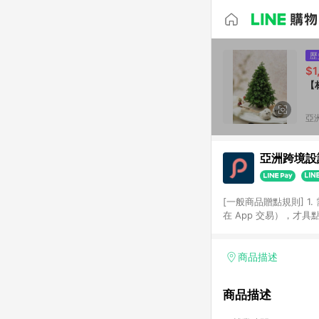
歷
$1
【
亞洲
亞洲跨境設計
[一般商品贈點規則] 1.
在 App 交易），才
扣。 3. LINE 購物
碼)。 4. 透過 LIN
格，部分退款不在此限。 6. 
商品描述
後發送。 8. 群眾募
顏色、價位、贈品如與 P
商品描述
使用規則請以點數紅包活動說
符合導購資格；承上，首次下