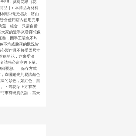
休)🌹FB : 莫緹花繪（花
)｜關於商品｜• 本商品為材料
花材特殊情況短缺，將由
裝皆會使用店內使用完畢
挑選、組合，只需自備
靠大家的雙手來發揮想像
完整，因手工噴色不均
顏色不均或脫落的狀況皆
精心製作且不接受因尺寸
對稱的花，亦會受溫
義者請務必留意再下單。
快回覆您。｜保存方式
霉；直曬陽光則易讓顏色
或深的顏色，如紅色、黑
喔。・若花朵上方有灰
若門市有現貨的話，當天