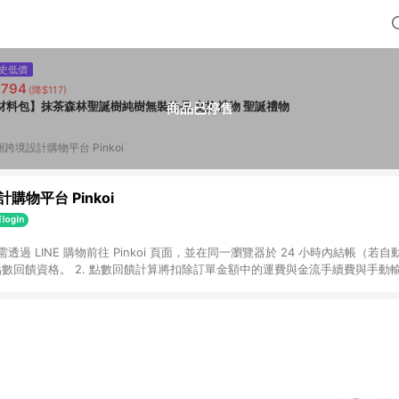
史低價
,794
(降$117)
材料包】抹茶森林聖誕樹純樹無裝飾品 交換禮物 聖誕禮物
商品已停售
跨境設計購物平台 Pinkoi
購物平台 Pinkoi
 需透過 LINE 購物前往 Pinkoi 頁面，並在同一瀏覽器於 24 小時內結帳（若自
具點數回饋資格。 2. 點數回饋計算將扣除訂單金額中的運費與金流手續費與手動
點數回饋訂單不得享有 Pinkoi 站方優惠，例如首購優惠，P coins，全站(不包含
E 購物連結到 Pinkoi 以外之網站購買之商品不具贈點資格。 5. 取消訂單或退貨
APP 請更新至Android v4.6.0 / iOS v4.1.5 以上才具贈點資格。 7. 點
資商品，禮物卡，開館保證金，補運費，攤位費等不具贈點資格。 9. LINE 購物
inkoi 商品資訊頁及購物車不符，以 Pinkoi 購物商品資訊頁及購物車標示為準。
明為準。 11. 若於 LINE 購物前往 Pinkoi 頁面後才首次下載 Pinkoi A
載 Pinkoi APP 後，需透過 LINE 購物前往 Pinkoi 頁面，方享導購資格