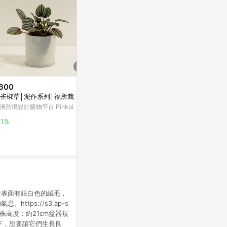
600
$155
$500
雀椒草│泥作系列│福所栽
Airy 超疏水觀葉介質土_
兔腳蕨│泥作
洲跨境設計購物平台 Pinkoi
亞洲跨境設計購物平台 Pinkoi
亞洲跨境設計購物
1%
1%
1%
密，葉片表面有銀白色的絨毛，
ps://s3.ap-s
品內容**植株高度：約21cm盆器規
之下，想要讓它們生長良