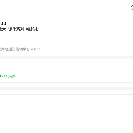
600
水木│泥作系列│福所栽
跨境設計購物平台 Pinkoi
OINTS點數