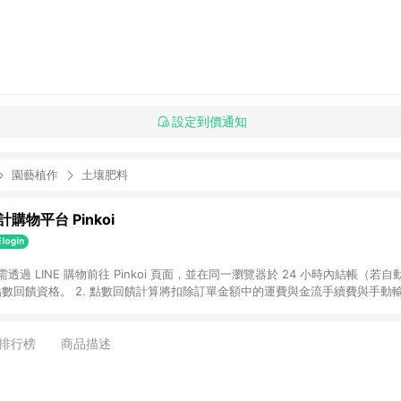
設定到價通知
園藝植作
土壤肥料
購物平台 Pinkoi
 需透過 LINE 購物前往 Pinkoi 頁面，並在同一瀏覽器於 24 小時內結帳（若自
具點數回饋資格。 2. 點數回饋計算將扣除訂單金額中的運費與金流手續費與手動
點數回饋訂單不得享有 Pinkoi 站方優惠，例如首購優惠，P coins，全站(不包含
E 購物連結到 Pinkoi 以外之網站購買之商品不具贈點資格。 5. 取消訂單或退貨
APP 請更新至Android v4.6.0 / iOS v4.1.5 以上才具贈點資格。 7. 點
排行榜
商品描述
資商品，禮物卡，開館保證金，補運費，攤位費等不具贈點資格。 9. LINE 購物
inkoi 商品資訊頁及購物車不符，以 Pinkoi 購物商品資訊頁及購物車標示為準。
明為準。 11. 若於 LINE 購物前往 Pinkoi 頁面後才首次下載 Pinkoi A