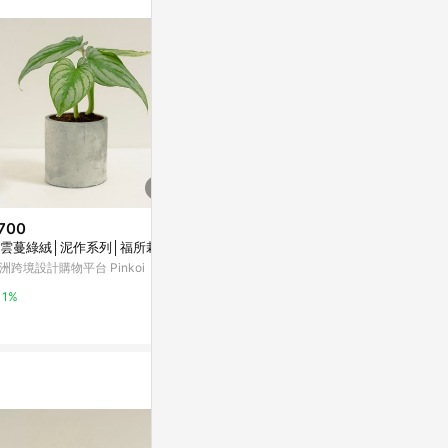
。
700
$600
$650
雲蔓綠絨│泥作系列│福所栽
伯基爾秋海棠│泥作系列│福所栽
蘇氏歐蔓│泥
洲跨境設計購物平台 Pinkoi
亞洲跨境設計購物平台 Pinkoi
亞洲跨境設計購物
1%
1%
1%