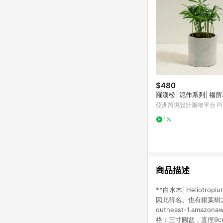
$480
羅漢松│泥作系列│福所
亞洲跨境設計購物平台 Pin
1%
商品描述
**白水木│Heliotr
因此得名。也有銀葉樹之
outheast-1.amazon
格：三寸圓盆，直徑9c