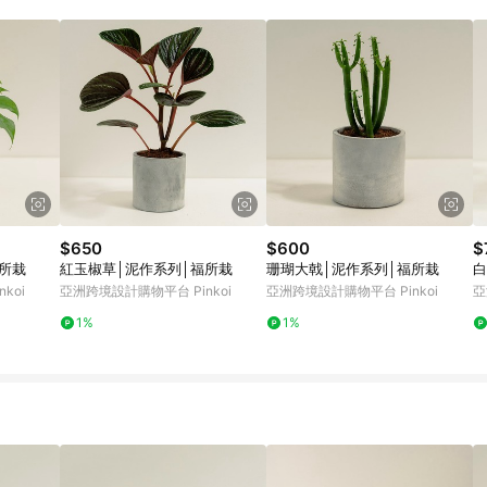
載 Pinkoi APP 後，需透過 LINE 購物前往 Pinkoi 頁面，方享導購資格
$650
$600
$
所栽
紅玉椒草│泥作系列│福所栽
珊瑚大戟│泥作系列│福所栽
白
koi
亞洲跨境設計購物平台 Pinkoi
亞洲跨境設計購物平台 Pinkoi
亞
1%
1%