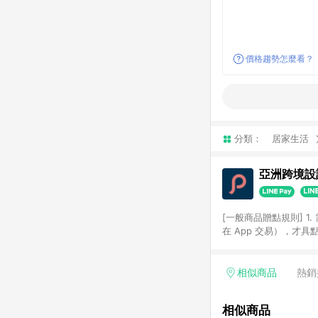
價格趨勢怎麼看？
分類：
居家生活
亞洲跨境設計
[一般商品贈點規則] 1.
在 App 交易），才
扣。 3. LINE 購物
碼)。 4. 透過 LIN
格，部分退款不在此限。 6. 
相似商品
熱銷
後發送。 8. 群眾募
顏色、價位、贈品如與 P
相似商品
使用規則請以點數紅包活動說