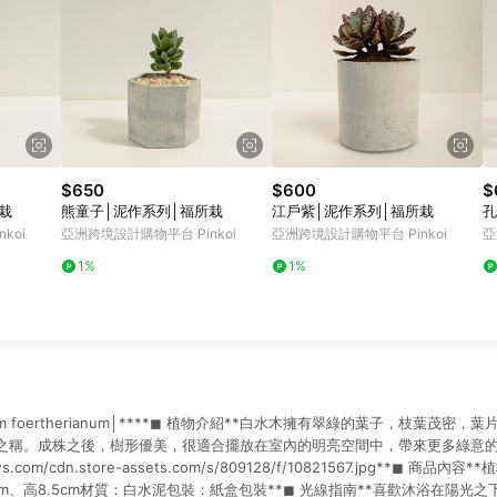
$650
$600
$
栽
熊童子│泥作系列│福所栽
江戶紫│泥作系列│福所栽
孔
koi
亞洲跨境設計購物平台 Pinkoi
亞洲跨境設計購物平台 Pinkoi
亞
1%
1%
opium foertherianum│****◼︎ 植物介紹**白水木擁有翠綠的葉子，枝葉茂
稱。成株之後，樹形優美，很適合擺放在室內的明亮空間中，帶來更多綠意的氣息。htt
aws.com/cdn.store-assets.com/s/809128/f/10821567.jpg**◼︎ 商
m、高8.5cm材質：白水泥包裝：紙盒包裝**◼︎ 光線指南**喜歡沐浴在陽光