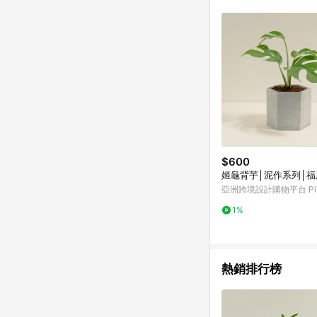
符合導購資格；承上，首次下
$600
姬龜背芋│泥作系列│福
亞洲跨境設計購物平台 Pin
1%
熱銷排行榜