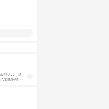
動跳轉 App ，請
輸入之優惠碼折
手動輸入之優惠
行為，不具贈點資
數將於出貨後 45 天
站上之商品規格、
 10. 點數紅包
PP 並完成訂單，不