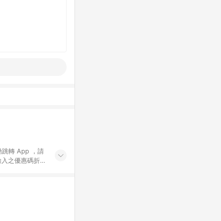
動跳轉 App ，請
輸入之優惠碼折
手動輸入之優惠
行為，不具贈點資
數將於出貨後 45 天
站上之商品規格、
 10. 點數紅包
PP 並完成訂單，不