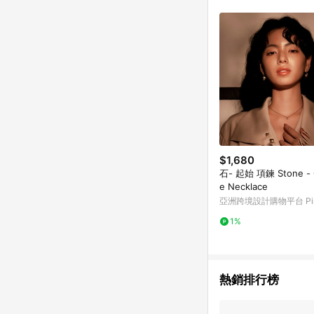
符合導購資格；承上，首次下
$1,680
石- 起始 項鍊 Stone - O
e Necklace
亞洲跨境設計購物平台 Pin
1%
熱銷排行榜