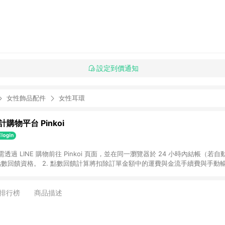
設定到價通知
女性飾品配件
女性耳環
購物平台 Pinkoi
 需透過 LINE 購物前往 Pinkoi 頁面，並在同一瀏覽器於 24 小時內結帳（若自
具點數回饋資格。 2. 點數回饋計算將扣除訂單金額中的運費與金流手續費與手動
點數回饋訂單不得享有 Pinkoi 站方優惠，例如首購優惠，P coins，全站(不包含
E 購物連結到 Pinkoi 以外之網站購買之商品不具贈點資格。 5. 取消訂單或退貨
APP 請更新至Android v4.6.0 / iOS v4.1.5 以上才具贈點資格。 7. 點
排行榜
商品描述
資商品，禮物卡，開館保證金，補運費，攤位費等不具贈點資格。 9. LINE 購物
inkoi 商品資訊頁及購物車不符，以 Pinkoi 購物商品資訊頁及購物車標示為準。
明為準。 11. 若於 LINE 購物前往 Pinkoi 頁面後才首次下載 Pinkoi A