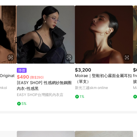
載 Pinkoi APP 後，需透過 LINE 購物前往 Pinkoi 頁面，方享導購資格
$3,200
$
降價
riginat
Moirae｜堅毅初心霧面金屬耳扣
f
$490
(降$290)
（單支）
披
[EASY SHOP] 性感網紗無鋼圈
koi
新光三越skm online
M
內衣-性感黑
EASY SHOP台灣國民內衣店
1%
5%