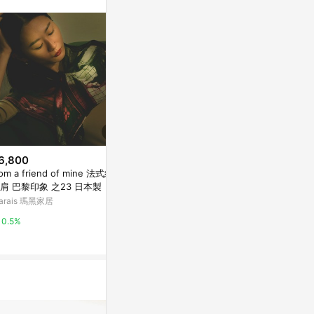
。
6,800
$730
降價
rom a friend of mine 法式絲巾
【熱門預購】中村杏子聯名夾式
$648
(降$72)
肩 巴黎印象 之23 日本製
耳環(3色)76PZ6204
COR-DATE 
arais 瑪黑家居
亞洲跨境設計購物平台 Pinkoi
耳環
亞洲跨境設計購物
0.5%
1%
1%