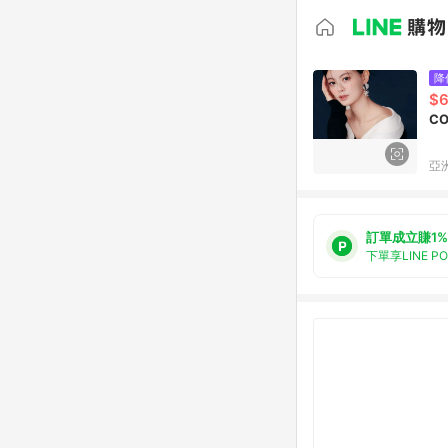
降
$
CO
亞洲
訂單成立賺1%
下單享LINE P