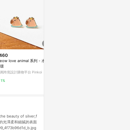
460
$760
$1,464
eow love animal 系列 - 水豚
光輝之燭 耳環
tatting
環
白色
亞洲跨境設計購物平台 Pinkoi
洲跨境設計購物平台 Pinkoi
亞洲跨境設計購物
1%
1%
1%
uty of silver,f
擁抱銀色最純粹的光澤柔和細膩的表面
4f73b96d1d_b.jpg