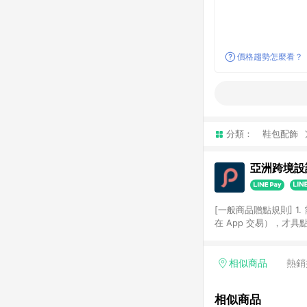
價格趨勢怎麼看？
分類：
鞋包配飾
亞洲跨境設計
[一般商品贈點規則] 1.
在 App 交易），才
扣。 3. LINE 購物
碼)。 4. 透過 LIN
格，部分退款不在此限。 6. 
相似商品
熱銷
後發送。 8. 群眾募
顏色、價位、贈品如與 P
相似商品
使用規則請以點數紅包活動說