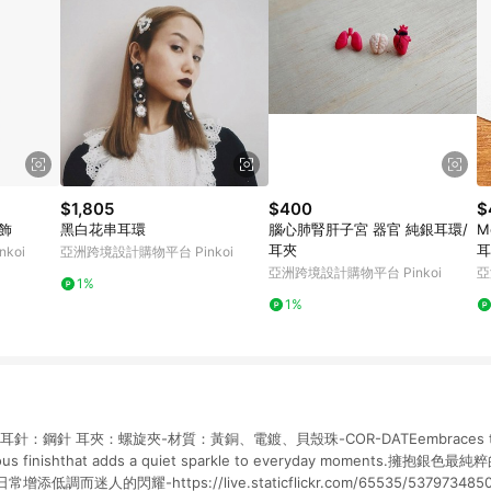
$1,805
$400
$
飾
黑白花串耳環
腦心肺腎肝子宮 器官 純銀耳環/
M
耳夾
耳
koi
亞洲跨境設計購物平台 Pinkoi
亞洲跨境設計購物平台 Pinkoi
亞
1%
1%
cm耳針：鋼針 耳夾：螺旋夾-材質：黃銅、電鍍、貝殼珠-COR-DATEembraces the bea
uminous finishthat adds a quiet sparkle to everyday moments.
而迷人的閃耀-https://live.staticflickr.com/65535/53797348509_