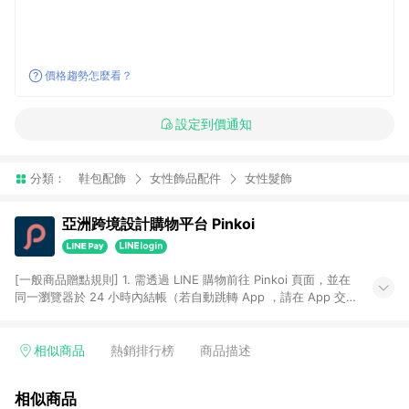
價格趨勢怎麼看？
設定到價通知
分類：
鞋包配飾
女性飾品配件
女性髮飾
亞洲跨境設計購物平台 Pinkoi
[一般商品贈點規則] 1. 需透過 LINE 購物前往 Pinkoi 頁面，並在
同一瀏覽器於 24 小時內結帳（若自動跳轉 App ，請在 App 交
易），才具點數回饋資格。 2. 點數回饋計算將扣除訂單金額中的
運費與金流手續費與手動輸入之優惠碼折扣。 3. LINE 購物點數
回饋訂單不得享有 Pinkoi 站方優惠，例如首購優惠，P coins，
相似商品
熱銷排行榜
商品描述
全站(不包含手動輸入之優惠碼)。 4. 透過 LINE 購物連結到
Pinkoi 以外之網站購買之商品不具贈點資格。 5. 取消訂單或退貨
相似商品
行為，不具贈點資格，部分退款不在此限。 6. APP 請更新至