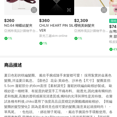
$260
$360
$2,309
限時
NO.64 蝴蝶結髮夾
CHLIV HEART PIN SIL
櫻桃黃銅髮夾
$74
VER
亞洲跨境設計購物平台
亞洲跨境設計購物平台
台灣
Pinkoi
Pinkoi
新光三越skm online
夾 
1%
1%
勺扁
蝦皮
1%
清爽
4
小女
商品描述
夏日色彩的咲編髮圈。 戴在手腕或隨手束髮都可愛！ 採用紮實的金蔥色
髮圈,洋溢夏日氣息。【顏色】 花朵:黃綠色、沙米色【尺寸】 髮圈直徑:
5.5cm 蓬鬆部分:約6cm直徑【素材講究】蓬鬆的咲編由歐根紗製成。 歐
根紗是一種輕薄、有挺度的硬質手工平織布料。 能透光,因此擁有獨特的
柔和氛圍,高雅的透明感展現清透質感,獨特的光澤與彈性是其特徵。 在嘗
試各種布料後,chiko選用了強度高且品質穩定的聚酯纖維歐根紗。【咲編
髮圈的髮型變化】因為是看得見也很可愛的髮圈,隨意束起就很時尚！ ・
單馬尾。 ・包包頭。 ・綁在辮子尾端。 ・戴在手腕當作手環般使用。各