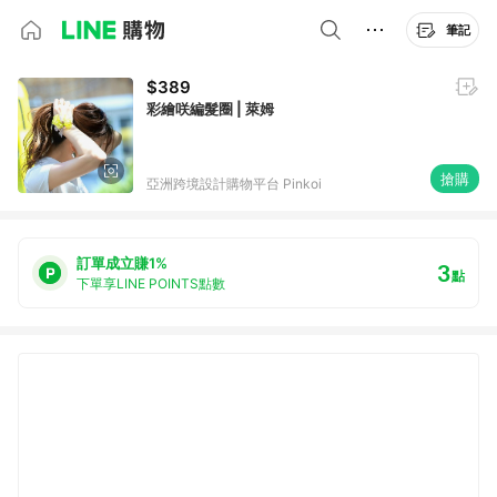
筆記
$389
彩繪咲編髮圈 | 萊姆
搶購
亞洲跨境設計購物平台 Pinkoi
訂單成立賺1%
3
點
下單享LINE POINTS點數