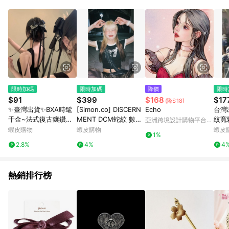
Android v4.6.0 / iOS v4.1.5 以上才具贈點資格。 7. 點數將於出
貨後 45 天後發送。 8. 群眾募資商品，禮物卡，開館保證金，補
運費，攤位費等不具贈點資格。 9. LINE 購物站上之商品規格、
顏色、價位、贈品如與 Pinkoi 商品資訊頁及購物車不符，以
Pinkoi 購物商品資訊頁及購物車標示為準。 10. 點數紅包使用規
則請以點數紅包活動說明為準。 11. 若於 LINE 購物前往 Pinkoi
頁面後才首次下載 Pinkoi APP 並完成訂單，不符合導購資格；承
上，首次下載 Pinkoi APP 後，需透過 LINE 購物前往 Pinkoi 頁
面，方享導購資格。
限時加碼
限時加碼
降價
限時
$91
$399
$168
$17
(降$18)
✨臺灣出貨✨BXA時髦
[Simon.co] DISCERN
Echo
台灣
千金~法式復古鑲鑽蝴
MENT DCM蛇紋 數字
紋寬
亞洲跨境設計購物平台
蝶結飄帶抓夾輕奢氣質
蛇年27 短版 合身 線條
學院
Pinkoi
蝦皮購物
蝦皮購物
蝦皮
1%
盤發鯊魚夾髮飾
滾邊 短袖
長袖
2.8%
4%
4
鬆顯
防曬
熱銷排行榜