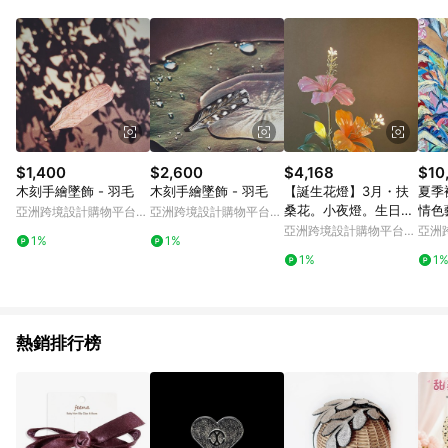
Android v4.6.0 / iOS v4.1.5 以上才具贈點資格。 7. 點數將於出
貨後 45 天後發送。 8. 群眾募資商品，禮物卡，開館保證金，補
運費，攤位費等不具贈點資格。 9. LINE 購物站上之商品規格、
顏色、價位、贈品如與 Pinkoi 商品資訊頁及購物車不符，以
Pinkoi 購物商品資訊頁及購物車標示為準。 10. 點數紅包使用規
則請以點數紅包活動說明為準。 11. 若於 LINE 購物前往 Pinkoi
頁面後才首次下載 Pinkoi APP 並完成訂單，不符合導購資格；承
上，首次下載 Pinkoi APP 後，需透過 LINE 購物前往 Pinkoi 頁
面，方享導購資格。
$1,400
$2,600
$4,168
$10
木刻手繪墜飾 - 羽毛
木刻手繪墜飾 - 羽毛
【誕生花燈】3月・扶
夏季
桑花。小夜燈。生日禮
情色
亞洲跨境設計購物平台
亞洲跨境設計購物平台
物
飾藝
Pinkoi
Pinkoi
亞洲跨境設計購物平台
亞洲
1%
1%
Pinkoi
Pinko
1%
1
熱銷排行榜