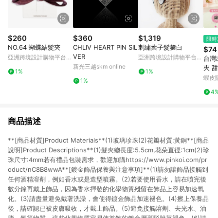
$260
$360
$1,319
限時
NO.64 蝴蝶結髮夾
CHLIV HEART PIN SIL
刺繡葉子髮箍白
$74
VER
亞洲跨境設計購物平台
亞洲跨境設計購物平台
台灣
Pinkoi
Pinkoi
新光三越skm online
夾 
1%
1%
勺扁
蝦皮
1%
清爽
4
小女
商品描述
**[商品材質]Product Materials**(1)玻璃珍珠(2)花瓣材質:黃銅**[商品
說明]Product Descriptions**(1)髮夾總長度:5.5cm,花朵直徑:1cm(2)珍
珠尺寸:4mm若有禮品包裝需求，歡迎加購https://www.pinkoi.com/pr
oduct/nC8B8wwA**[鍍金飾品保養與注意事項]**(1)請勿讓飾品接觸到
任何酒精溶劑，例如香水或是造型噴霧。(2)若要使用香水，請在噴完後
數分鐘再戴上飾品，因為香水揮發的化學物質殘留在飾品上容易加速氧
化。(3)請盡量避免戴著洗澡，會使得鍍金飾品加速褪色。(4)擦上保養品
後，請確認已被皮膚吸收，才戴上飾品。(5)避免接觸溶劑、去光水、油