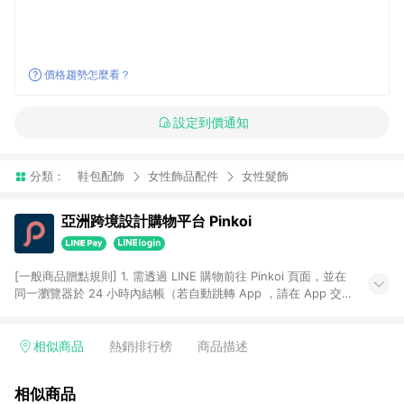
價格趨勢怎麼看？
設定到價通知
分類：
鞋包配飾
女性飾品配件
女性髮飾
亞洲跨境設計購物平台 Pinkoi
[一般商品贈點規則] 1. 需透過 LINE 購物前往 Pinkoi 頁面，並在
同一瀏覽器於 24 小時內結帳（若自動跳轉 App ，請在 App 交
易），才具點數回饋資格。 2. 點數回饋計算將扣除訂單金額中的
運費與金流手續費與手動輸入之優惠碼折扣。 3. LINE 購物點數
回饋訂單不得享有 Pinkoi 站方優惠，例如首購優惠，P coins，
相似商品
熱銷排行榜
商品描述
全站(不包含手動輸入之優惠碼)。 4. 透過 LINE 購物連結到
Pinkoi 以外之網站購買之商品不具贈點資格。 5. 取消訂單或退貨
相似商品
行為，不具贈點資格，部分退款不在此限。 6. APP 請更新至