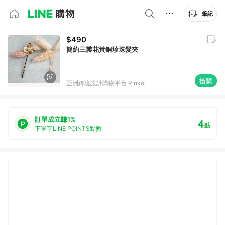
筆記
$490
簡約三瓣花黃銅珍珠髮夾
搶購
亞洲跨境設計購物平台 Pinkoi
訂單成立賺1%
4
點
下單享LINE POINTS點數