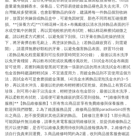
脂、氯等物質，這些化學物質容易使首飾的鍍金層斑駁脫落褪色。(6)請
盡量避免接觸香水、保養品，它們容易使鍍金飾品褪色及失去光澤。(7)
台灣氣候多變潮濕，也會影響飾品的保存，建議將每一件飾品個別收納
好，放置於夾鍊袋或飾品盒中，可避免因材質、顏色不同而相互碰撞磨
損。**[保養方式]**(1)棉花棒+清水+布佩戴後以清水洗掉飾品表面的汗
水或空氣中的雜質，再以質地較軟的乾布拭乾，輔以棉花棒擦拭細微之
處。請以輕柔方式擦拭，以避免留下刮痕。(2)牙膏在飾品乾燥的情況
下，將牙膏擠在軟毛刷上，再塗抹於飾品上（若飾品鑲嵌寶石，則需避
開）。請選擇無磨砂顆粒的牙膏，以避免傷害飾品表面。靜置15分鐘
（若飾品氧化程度嚴重則可拉長靜置時間至30分鐘），最後以清水洗淨
以免牙膏殘留，再以軟布拭乾或吹風機冷風吹乾。(3)拭金布拭金布兩面
皆可使用，若擦到兩面發黑就可更換一張新的(請勿用水清洗拭金布)擦拭
包金首飾時建議輕輕拭抹，不宜過度用力，而鍍金飾品則不宜使用這個方
法，因拭金布可是會磨損鍍金薄層。(4)洗金水將飾品浸泡洗金水約3~5
秒，再以清水沖洗，最後以乾的軟布輕輕擦拭至乾燥。若飾品上有寶石或
珍珠，則可用小刷子沾洗金水，輕輕塗抹在包金部分，最後以清水洗淨，
再以柔軟乾布拭乾，這樣便可避免鑲嵌的寶石受到侵蝕。**[維修與售後
服務]**【飾品維修服務】1.所有售出商品皆享有免費維修與保養服務，
歡迎與我們聯繫。2.為了維護服務品質，維修商品僅限paradisebird所售
出之商品，恕不接受購於其他店家的飾品。【維修注意事項】1.部分商品
可能因缺件無法維修，請事先來電客服說明維修狀況，並提供維修飾品之
照片以便判斷，是否可以維修及費用待收到商品後報價為準。2.維修件必
須自行負責來回運費。3.商品維修時間約為2週，收到商品後客服會確認