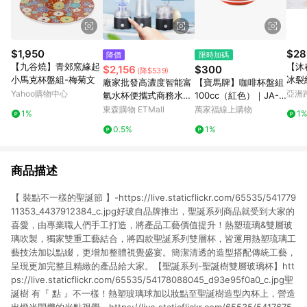
$1,950
$28
降價
限時加碼
【九谷燒】青郊窯緣起
【沐
$2,156
$300
(降$539)
小馬克杯盤組-梅菊文
冰裂
廠家批發高濃度智能富
【寶馬牌】咖啡杯盤組
葉敏
Yahoo購物中心
亞洲
氫水杯便攜式商務水素
100cc（紅色）｜JA-C
Pinko
水養生杯 多用水素杯
100-SET-R
東森購物 ETMall
萬家福線上購物
1%
1
0.5%
1%
商品描述
【 裝點不一樣的聖誕節 】-https://live.staticflickr.com/65535/541779
11353_4437912384_c.jpg好玻自品牌推出，聖誕系列商品就受到大家的
喜愛，由專業職人們手工打造，將產品工藝價值提升！熱塑琉璃&雙層玻
璃吹製，獨家雙重工藝結合，將四款聖誕系列雙層杯，皆運用熱塑琉璃工
藝技法加以點綴，更增加整體視覺盛宴。簡潔清透的造型搭配傳統工藝，
呈現更加完整且精緻的產品給大家。【聖誕系列-聖誕樹雙層玻璃杯】htt
ps://live.staticflickr.com/65535/54178088045_d93e95f0a0_c.jpg聖
誕樹 有『 點 』不一樣！熱塑玻璃球加以妝點至聖誕樹造型內杯上，營造