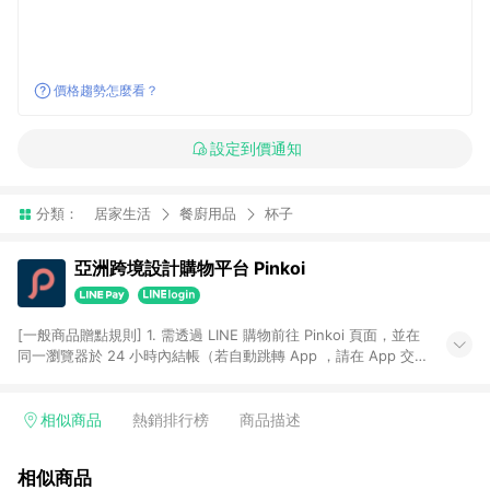
價格趨勢怎麼看？
設定到價通知
分類：
居家生活
餐廚用品
杯子
亞洲跨境設計購物平台 Pinkoi
[一般商品贈點規則] 1. 需透過 LINE 購物前往 Pinkoi 頁面，並在
同一瀏覽器於 24 小時內結帳（若自動跳轉 App ，請在 App 交
易），才具點數回饋資格。 2. 點數回饋計算將扣除訂單金額中的
運費與金流手續費與手動輸入之優惠碼折扣。 3. LINE 購物點數
回饋訂單不得享有 Pinkoi 站方優惠，例如首購優惠，P coins，
相似商品
熱銷排行榜
商品描述
全站(不包含手動輸入之優惠碼)。 4. 透過 LINE 購物連結到
Pinkoi 以外之網站購買之商品不具贈點資格。 5. 取消訂單或退貨
相似商品
行為，不具贈點資格，部分退款不在此限。 6. APP 請更新至