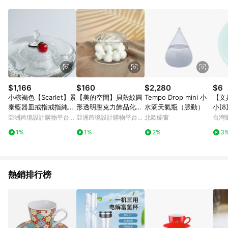
Android v4.6.0 / iOS v4.1.5 以上才具贈點資格。 7. 點數將於出
貨後 45 天後發送。 8. 群眾募資商品，禮物卡，開館保證金，補
運費，攤位費等不具贈點資格。 9. LINE 購物站上之商品規格、
顏色、價位、贈品如與 Pinkoi 商品資訊頁及購物車不符，以
Pinkoi 購物商品資訊頁及購物車標示為準。 10. 點數紅包使用規
則請以點數紅包活動說明為準。 11. 若於 LINE 購物前往 Pinkoi
頁面後才首次下載 Pinkoi APP 並完成訂單，不符合導購資格；承
上，首次下載 Pinkoi APP 後，需透過 LINE 購物前往 Pinkoi 頁
面，方享導購資格。
$1,166
$160
$2,280
$6
小棕褐色【Scarlet】景
【美的空間】貝殼紋圓
Tempo Drop mini 小
【文
泰藍器皿戒指戒指純銀
形透明壓克力飾品化妝
水滴天氣瓶（脈動）
小[8]
包景泰藍
品收納盒
滿額
亞洲跨境設計購物平台
亞洲跨境設計購物平台
北歐櫥窗
台灣
帳號最
Pinkoi
Pinkoi
1%
1%
2%
3
1止
熱銷排行榜