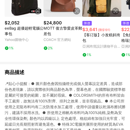
$2,052
$24,800
降價
降價
eeBag 超優超輕電腦公
MOTT 復古摯愛皮革郵
$3,641
$22
(降$191)
事包
差包
【客订版】小发糕斜挎
【免
Yahoo購物中心
COACH 官方網站
包
格瑞
BF5
亞洲跨境設計購物平台
亞洲
1%
2%
Pinkoi
Pinko
1%
1
商品描述
📍貼心小提醒：● 圖片顏色會因拍攝燈光或個人螢幕設定差異，造成部
份色差現象，請以實際收到商品顏色為準，螢幕色差，在國際驗貨標準都
是屬於可接受的範圍，並不屬於瑕疵。● COLORSMITH的所有布料皆由
手工裁剪，故無法有100%對齊、排列之效果，並非瑕疵品。● 本公司所
使用之尼龍布料均有二次防潑水加工處理，使用中請儘量以乾濕布擦拭髒
污，建議不採用水洗。● 所使用之棉帆布布料均為100%純棉,染劑為安
全性環保染劑, 顏色均以四級以上 定色處理。格紋綿有加強日光牢度，可
延緩日光長期照射而避免退色。● 特殊3C電腦夾層所使用的材質為EVA