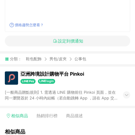
價格趨勢怎麼看？
設定到價通知
分類：
鞋包配飾
男包/皮夾
公事包
亞洲跨境設計購物平台 Pinkoi
[一般商品贈點規則] 1. 需透過 LINE 購物前往 Pinkoi 頁面，並在
同一瀏覽器於 24 小時內結帳（若自動跳轉 App ，請在 App 交
易），才具點數回饋資格。 2. 點數回饋計算將扣除訂單金額中的
運費與金流手續費與手動輸入之優惠碼折扣。 3. LINE 購物點數
回饋訂單不得享有 Pinkoi 站方優惠，例如首購優惠，P coins，
相似商品
熱銷排行榜
商品描述
全站(不包含手動輸入之優惠碼)。 4. 透過 LINE 購物連結到
Pinkoi 以外之網站購買之商品不具贈點資格。 5. 取消訂單或退貨
相似商品
行為，不具贈點資格，部分退款不在此限。 6. APP 請更新至