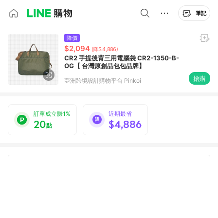
筆記
降價
$2,094
(降$4,886)
CR2 手提後背三用電腦袋 CR2-1350-B-
OG【 台灣原創品包包品牌】
搶購
亞洲跨境設計購物平台 Pinkoi
訂單成立賺1%
近期最省
20
$4,886
點