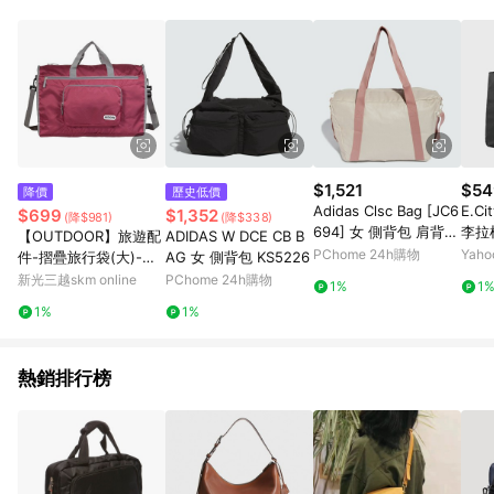
Android v4.6.0 / iOS v4.1.5 以上才具贈點資格。 7. 點數將於出
貨後 45 天後發送。 8. 群眾募資商品，禮物卡，開館保證金，補
運費，攤位費等不具贈點資格。 9. LINE 購物站上之商品規格、
顏色、價位、贈品如與 Pinkoi 商品資訊頁及購物車不符，以
Pinkoi 購物商品資訊頁及購物車標示為準。 10. 點數紅包使用規
則請以點數紅包活動說明為準。 11. 若於 LINE 購物前往 Pinkoi
頁面後才首次下載 Pinkoi APP 並完成訂單，不符合導購資格；承
上，首次下載 Pinkoi APP 後，需透過 LINE 購物前往 Pinkoi 頁
面，方享導購資格。
$1,521
$54
降價
歷史低價
Adidas Clsc Bag [JC6
E.C
$699
$1,352
(降$981)
(降$338)
694] 女 側背包 肩背包
李拉
【OUTDOOR】旅遊配
ADIDAS W DCE CB B
健身包 米
PChome 24h購物
Yah
件-摺疊旅行袋(大)-深
AG 女 側背包 KS5226
紫色 ODS19A01DP
新光三越skm online
PChome 24h購物
1%
1
1%
1%
熱銷排行榜