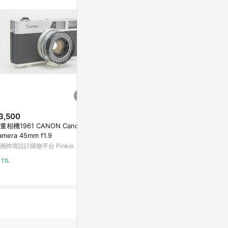
。
3,500
$2,596
$2,123
董相機1961 CANON Canonet
Etud Etyud 中片幅底片相機 6x
Zorki-C S
amera 45mm f1.9
4.5 公分 60 公釐鏡頭單片眼鏡 B
米 M39 支架
el
洲跨境設計購物平台 Pinkoi
亞洲跨境設計購物平台 Pinkoi
亞洲跨境設計購物
1%
1%
1%