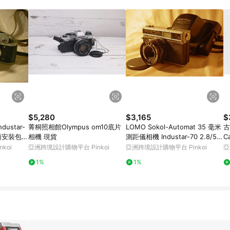
載 Pinkoi APP 後，需透過 LINE 購物前往 Pinkoi 頁面，方享導購資格
$5,280
$3,165
$
dustar-
菁桐照相館Olympus om10底片
LOMO Sokol-Automat 35 毫米
古
頭安裝包 1
相機 現貨
測距儀相機 Industar-70 2.8/50
C
毫米
koi
亞洲跨境設計購物平台 Pinkoi
亞洲跨境設計購物平台 Pinkoi
亞
1%
1%