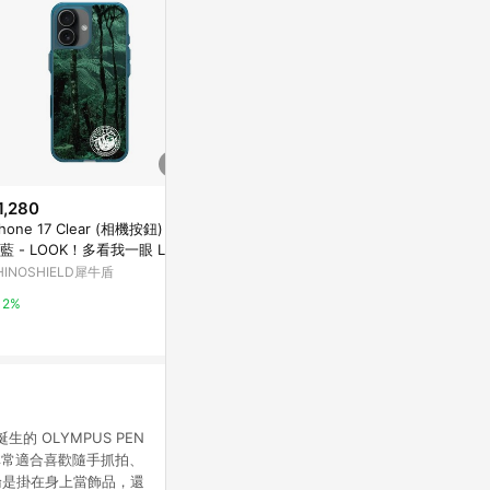
1,280
$1,280
限時加碼
Phone 17 Clear (相機按鈕) 夜
iPhone 17 Pro Max Clear Case
$760
藍 - LOOK！多看我一眼 LOO
（相機按鈕） 透明 - 蜘蛛人 Spi
Lowepro Gea
 Nature Seeks Attention -
der-man - 蜘蛛人 - 命懸一線
HINOSHIELD犀牛盾
RHINOSHIELD犀牛盾
(迷你) 百納快
自然的傑作（亞馬遜叢林）戳
38公司貨 ◎
台灣樂天市場
2%
2%
版
5%
生的 OLYMPUS PEN
，非常適合喜歡隨手抓拍、
論是掛在身上當飾品，還