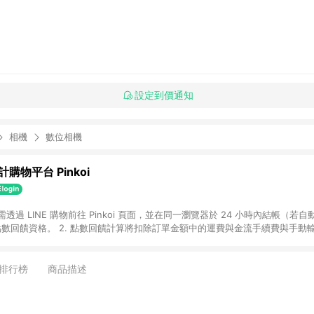
設定到價通知
相機
數位相機
購物平台 Pinkoi
 需透過 LINE 購物前往 Pinkoi 頁面，並在同一瀏覽器於 24 小時內結帳（若自
具點數回饋資格。 2. 點數回饋計算將扣除訂單金額中的運費與金流手續費與手動
點數回饋訂單不得享有 Pinkoi 站方優惠，例如首購優惠，P coins，全站(不包含
E 購物連結到 Pinkoi 以外之網站購買之商品不具贈點資格。 5. 取消訂單或退貨
APP 請更新至Android v4.6.0 / iOS v4.1.5 以上才具贈點資格。 7. 點
排行榜
商品描述
資商品，禮物卡，開館保證金，補運費，攤位費等不具贈點資格。 9. LINE 購物
inkoi 商品資訊頁及購物車不符，以 Pinkoi 購物商品資訊頁及購物車標示為準。
明為準。 11. 若於 LINE 購物前往 Pinkoi 頁面後才首次下載 Pinkoi A