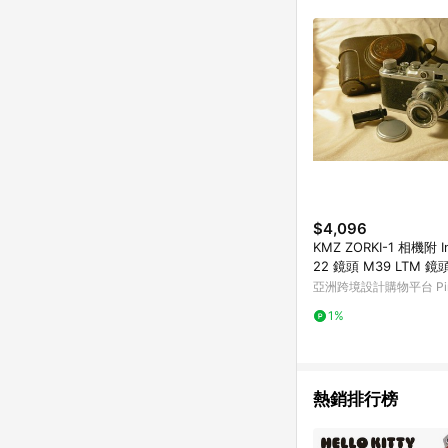
符合導購資格；承上，首次下
$4,096
KMZ ZORKI-1 相機附 In
22 鏡頭 M39 LTM 鏡
955
亞洲跨境設計購物平台 Pin
1%
熱銷排行榜