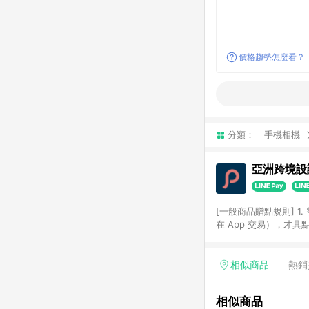
價格趨勢怎麼看？
分類：
手機相機
亞洲跨境設計
[一般商品贈點規則] 1.
在 App 交易），才
扣。 3. LINE 購物
碼)。 4. 透過 LIN
格，部分退款不在此限。 6. 
相似商品
熱銷
後發送。 8. 群眾募
顏色、價位、贈品如與 P
相似商品
使用規則請以點數紅包活動說