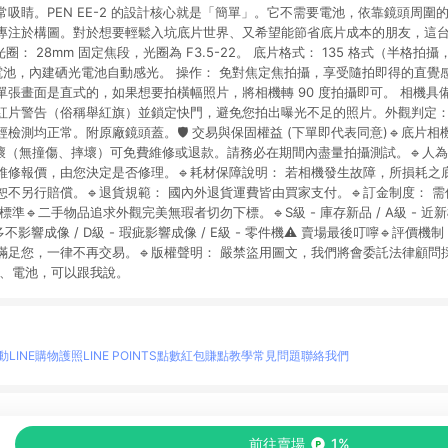
吸睛。PEN EE-2 的設計核心就是「簡單」。它不需要電池，依靠鏡頭周圍
專注於構圖。對於想要輕鬆入坑底片世界、又希望能節省底片成本的朋友，這
圈： 28mm 固定焦段，光圈為 F3.5-22。 底片格式： 135 格式（半格
電池，內建硒光電池自動感光。 操作： 免對焦定焦拍攝，享受隨拍即得的直覺感
單張畫面是直式的，如果想要拍橫幅照片，將相機轉 90 度拍攝即可。 相機具
紅片警告（俗稱舉紅旗）並鎖定快門，避免您拍出曝光不足的照片。外觀判定：
檢測均正常。附原廠鏡頭蓋。🛡️ 交易與保固權益 (下單即代表同意)🔹底片相
損壞（無撞傷、摔壞）可免費維修或退款。請務必在期間內盡量拍攝測試。🔹人
維修報價，由您決定是否修理。🔹耗材保障說明： 若相機發生故障，所損耗之
不另行賠償。🔹退貨規範： 國內外退貨運費皆由買家支付。🔹訂金制度： 需保
準🔹二手物品追求外觀完美無瑕者切勿下標。🔹S級 - 庫存新品 / A級 - 近新極
多不影響成像 / D級 - 瑕疵影響成像 / E級 - 零件機⚠️ 賣場最後叮嚀🔹評價機制
滿足您，一律不再交易。🔹版權聲明： 嚴禁盜用圖文，我們將會委託法律顧問採
片、電池，可以跟我說。
動
LINE購物護照
LINE POINTS點數紅包
賺點教學
常見問題
聯絡我們
物情報與商品資訊的整合性平台，並依購物情報中的趨勢與風格做合作網路商家的延伸商
前往賣場
1%
至各合作網路商家，確認現售價與購物條件，一切資訊以合作廠商網頁為準。