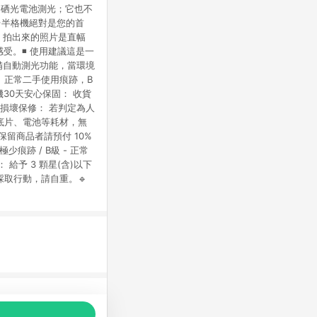
的硒光電池測光；它也不
台半格機絕對是您的首
拍攝，拍出來的照片是直幅
受。◾ 使用建議這是一
備自動測光功能，當環境
 正常二手使用痕跡，B
機30天安心保固： 收貨
為損壞保修： 若判定為人
底片、電池等耗材，無
留商品者請預付 10%
少痕跡 / B級 - 正常
： 給予 3 顆星(含)以下
取行動，請自重。🔹
品推薦，商品資料更新會有