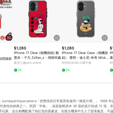
$1,280
$1,280
$
iPhone 17 Clear (相機按鈕) 酷
iPhone 17 Clear Case（相機按
i
墨灰 - 子凡 Zzifan_z - 情歸何處
鈕） 透明 - 迪士尼-米奇 Mickey
幕
拍照錄影
- 米妮 - 裝扮漂亮
K!
新光三越skm online
RHINOSHIELD犀牛盾
R
大
1%
2%
章
：sundayantiquecamera「把雙倍的日常風景裝進同一捲底片裡。」 1968 年誕
具代表性的經典之一。所謂「半格」，就是能將原本 36 張的底片拍成 72 張
手玩家。這台相機配備了粉紅色的新蒙皮，在復古機身中注入了甜美氣息，不