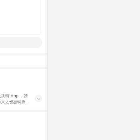
動跳轉 App ，請
輸入之優惠碼折
手動輸入之優惠
行為，不具贈點資
數將於出貨後 45 天
站上之商品規格、
 10. 點數紅包
PP 並完成訂單，不