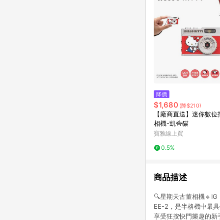
降價
$1,680
(降$210)
【廠商直送】迷你數位
相機-凱蒂貓
寶雅線上買
0.5%
商品描述
🔍星期天古董相機🔹IG
EE-2，是半格機中最
享受狂按快門樂趣的新