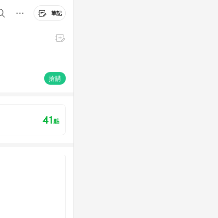
筆記
搶購
41
點