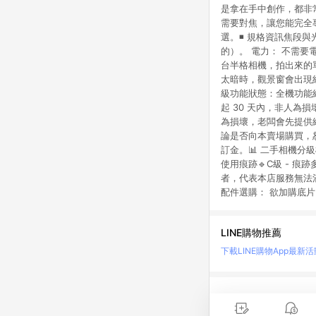
是拿在手中創作，都非常
需要對焦，讓您能完全
選。◾ 規格資訊焦段與光
的）。 電力： 不需要
台半格相機，拍出來的
太暗時，觀景窗會出現
級功能狀態：全機功能經
起 30 天內，非人為
為損壞，老闆會先提供
論是否向本賣場購買，恕
訂金。📊 二手相機分級標
使用痕跡🔹C級 - 痕跡
者，代表本店服務無法
配件選購： 欲加購底
LINE購物推薦
下載LINE購物App
最新活
LINE 購物是匯集購
時間差，請務必點擊商品