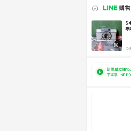
$4
專業
亞洲
訂單成立賺1%
下單享LINE P