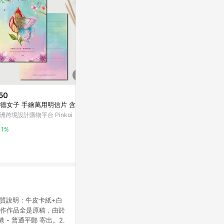
50
$30
降價
德女子 手繪萬用明信片 含信封
小島/2021插畫明信片
$92
(降$22)
洲跨境設計購物平台 Pinkoi
亞洲跨境設計購物平台 Pinkoi
50張怪東西
殼ipad防水
1%
1%
東森購物 ETMa
0.5%
♥ 材質說明：牛皮卡紙+白
y=3♥手作作品全是原稿，由於
- 普通平郵 寄出。2.