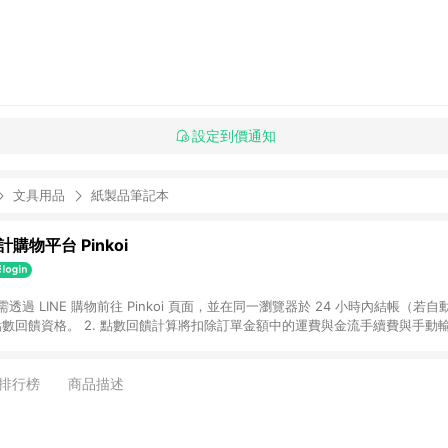
設定到價通知
文具用品
紙製品筆記本
購物平台 Pinkoi
 需透過 LINE 購物前往 Pinkoi 頁面，並在同一瀏覽器於 24 小時內結帳（若自
具點數回饋資格。 2. 點數回饋計算將扣除訂單金額中的運費與金流手續費與手動
點數回饋訂單不得享有 Pinkoi 站方優惠，例如首購優惠，P coins，全站(不包含
E 購物連結到 Pinkoi 以外之網站購買之商品不具贈點資格。 5. 取消訂單或退貨
APP 請更新至Android v4.6.0 / iOS v4.1.5 以上才具贈點資格。 7. 點
排行榜
商品描述
資商品，禮物卡，開館保證金，補運費，攤位費等不具贈點資格。 9. LINE 購物
inkoi 商品資訊頁及購物車不符，以 Pinkoi 購物商品資訊頁及購物車標示為準。
明為準。 11. 若於 LINE 購物前往 Pinkoi 頁面後才首次下載 Pinkoi A