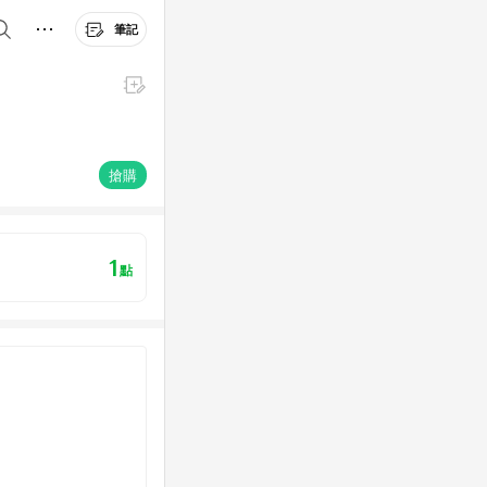
筆記
搶購
1
點