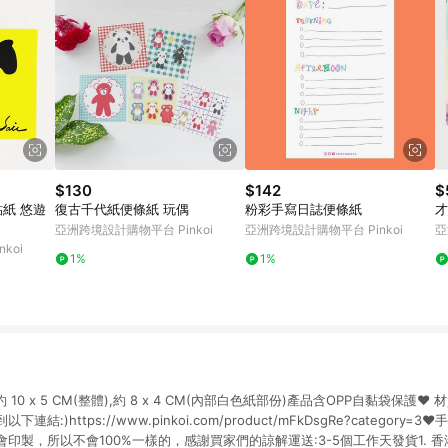
$130
$142
$
復古千代紙便條紙 玩偶
粉彩手寫日誌便條紙
才
亞洲跨境設計購物平台 Pinkoi
亞洲跨境設計購物平台 Pinkoi
亞
koi
1%
1%
 10 x 5 CM(整體),約 8 x 4 CM(內部白色紙部份)產品含OPP自黏袋保護
結:)https://www.pinkoi.com/product/mFkDsgRe?categor
製，所以不會100%一樣的，感謝買家們的諒解運送:3-5個工作天發貨1. 香港 