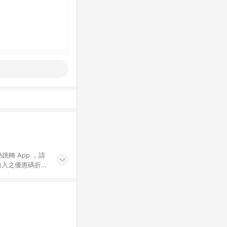
動跳轉 App ，請
輸入之優惠碼折
手動輸入之優惠
行為，不具贈點資
數將於出貨後 45 天
站上之商品規格、
 10. 點數紅包
PP 並完成訂單，不