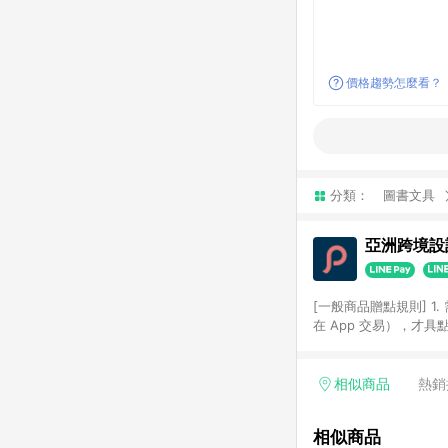
價格趨勢怎麼看？
分類：
圖書文具
亞洲跨境設計
[一般商品贈點規則] 1.
在 App 交易），才
扣。 3. LINE 購物
碼)。 4. 透過 LIN
格，部分退款不在此限。 6. 
相似商品
熱銷
後發送。 8. 群眾募
顏色、價位、贈品如與 P
相似商品
使用規則請以點數紅包活動說