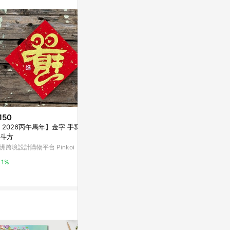
。
150
$100
$50
 2026丙午馬年】金字 手寫春
平安 黑字款 斗方春聯
【印章書籤】
斗方
亞洲跨境設計購物平台 Pinkoi
亞洲跨境設計購物
洲跨境設計購物平台 Pinkoi
1%
1%
1%