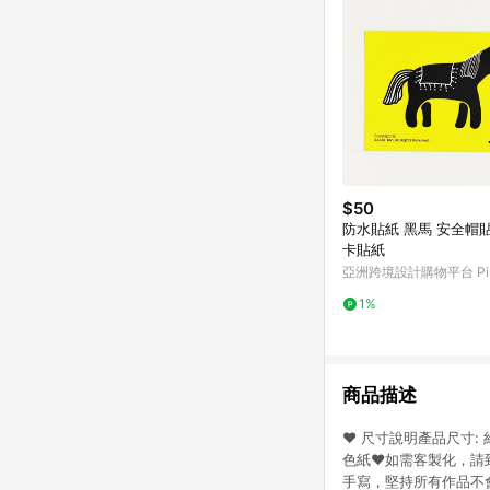
$50
防水貼紙 黑馬 安全帽貼紙 悠遊
卡貼紙
亞洲跨境設計購物平台 Pin
1%
商品描述
♥ 尺寸說明產品尺寸: 約
色紙♥如需客製化，請到以下連
手寫，堅持所有作品不會印