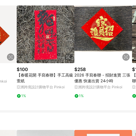
載 Pinkoi APP 後，需透過 LINE 購物前往 Pinkoi 頁面，方享導購資格
$100
$258
$
【春暖花開 手寫春聯】手工高級
2026 手寫春聯 - 招財進寶 三張
【
萱紙
優惠 快速出貨 24小時
聯
koi
亞洲跨境設計購物平台 Pinkoi
亞洲跨境設計購物平台 Pinkoi
亞
1%
1%