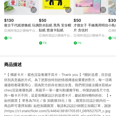
$130
$50
$50
$30
復古千代紙便條紙 玩偶
防水貼紙 黑馬 安全帽
才德女子 手繪萬用明信
小島
貼紙 悠遊卡貼紙
片 含信封
亞洲跨境設計購物平台
亞洲
Pinkoi
Pinko
亞洲跨境設計購物平台
亞洲跨境設計購物平台
1%
1
Pinkoi
Pinkoi
1%
1%
商品描述
*【 獨家卡片 - 紫色渲染漸層手寫卡 - Thank you 】*關於送禮，目目提
供別具意義的方式。為了把那份特別的情感傳達給重要的對方，每一項籌
備過程都著重用心，因為對方的存在無比珍貴。我們用頂級法國水彩紙ar
ches渲染漸層色調，再親手一筆一畫勾勒優雅字軌，特製的細長尺寸也
與一般卡片不同，這是張獨家設計的送禮卡片，獻給期待獨特的你。【 ▪
如何購買 】單售為79元 / 張 加購價39元 / 張 ，購買目目設計館內任一
商品即可選擇加購( 如想加購購買，敬請私訊設計師開立加購訂單，謝謝
)https://c1.staticflickr.com/5/4464/38181705351_06f652707f_c.jpg