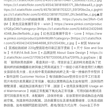
https://c1.staticflickr.com/5/4501/38181704871_d2edd2722b_z.jpg
https://c1.staticflickr.com/5/4554/38181695171_38cfdbea43_c.jpgh
ttps://c1.staticflickr.com/5/4579/38181703221_55f3f0bc2a_c.jpghtt
ps://c1.staticflickr.com/5/4552/38181702061_0fc3eb87ae_c.jpg▲背
面底部是僅0.2cm的細線漸層，簡單優雅。https://youtu.be/2Rxh-Cx6
ljM【 黃色渲染漸層手寫卡 - wish 】https://www.pinkoi.com/produc
t/fQEpCiKk?category=3https://c1.staticflickr.com/5/4454/2432946
4348_8ec9efbd4c_z.jpg【 紅色渲染漸層手寫卡 - Love 】https://ww
w.pinkoi.com/product/pX4HWzRh?category=3https://c1.staticflick
r.com/5/4504/24329464698_931c55439c_z.jpg【 ▪ 材質 Material
s】質感紋路紙材 220g雙面彩色印刷正面字燙銀【 ▪ 尺寸 Size and Sca
le 】卡片約14.9x8.3cm【 ▪ 品牌說明 About Gaze Design 】https://c
2.staticflickr.com/2/1709/24787720006_67ca7291fb_b.jpgGaze｜凝
視 「願用妳黑色眼眸，看盡美好一切」埋首於金工桌的時光都是為了把
最純粹的銀飾醞釀在銼與修之間美就誕生了一個從小就不敢使用打火機的
女孩卻在長大後，在火焰中看見銀飾的純粹之美一敲一挫修的手作堅持【
▪ 製作說明 Customer Notice 】每項銀飾Gaze堅持百分百手工打造若
照片有些許差異屬於正常現象，敬請以實際商品為主如有疑問，請與我們
聯繫溝通，確認無誤後再進行下單，謝謝【 ▪ 使用及保養說明 Usage an
d Maintenance 】純銀正常配戴下氧化為正常現象，可用拭銀布擦拭清
潔可回復原有光澤。未配戴時，請保持乾燥，並放置密封袋或飾品盒內隔
絕空氣。泡溫泉時請勿配戴。請勿嚴重拉扯及避免嚴重碰撞，以免造成銀
飾損傷。如有相關問題歡迎詢問。產地/製造方式台灣．Gaze金工手作