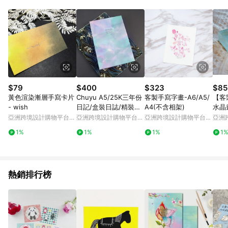
Android v4.6.0 / iOS v4.1.5 以上才具贈點資格。 7. 點數將於出
貨後 45 天後發送。 8. 群眾募資商品，禮物卡，開館保證金，補
運費，攤位費等不具贈點資格。 9. LINE 購物站上之商品規格、
顏色、價位、贈品如與 Pinkoi 商品資訊頁及購物車不符，以
Pinkoi 購物商品資訊頁及購物車標示為準。 10. 點數紅包使用規
則請以點數紅包活動說明為準。 11. 若於 LINE 購物前往 Pinkoi
頁面後才首次下載 Pinkoi APP 並完成訂單，不符合導購資格；承
上，首次下載 Pinkoi APP 後，需透過 LINE 購物前往 Pinkoi 頁
面，方享導購資格。
$79
$400
$323
$85
黃色渲染漸層手寫卡片
Chuyu A5/25K三年份
客製手寫字畫-A6/A5/
【客
- wish
日記/盒裝日誌/精裝筆
A4(不含相架)
水晶畫
記/硬殼手札/光彩淡藍
Man
亞洲跨境設計購物平台
亞洲跨境設計購物平台
亞洲跨境設計購物平台
亞洲
Pinkoi
Pinkoi
Pinkoi
Pinko
1%
1%
1%
1
熱銷排行榜