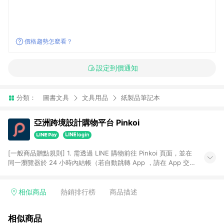
價格趨勢怎麼看？
設定到價通知
分類：
圖書文具
文具用品
紙製品筆記本
亞洲跨境設計購物平台 Pinkoi
[一般商品贈點規則] 1. 需透過 LINE 購物前往 Pinkoi 頁面，並在
同一瀏覽器於 24 小時內結帳（若自動跳轉 App ，請在 App 交
易），才具點數回饋資格。 2. 點數回饋計算將扣除訂單金額中的
運費與金流手續費與手動輸入之優惠碼折扣。 3. LINE 購物點數
回饋訂單不得享有 Pinkoi 站方優惠，例如首購優惠，P coins，
相似商品
熱銷排行榜
商品描述
全站(不包含手動輸入之優惠碼)。 4. 透過 LINE 購物連結到
Pinkoi 以外之網站購買之商品不具贈點資格。 5. 取消訂單或退貨
相似商品
行為，不具贈點資格，部分退款不在此限。 6. APP 請更新至