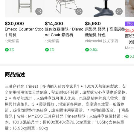
$30,000
$14,400
$5,980
歷史
Emeco Counter Stool
迷你收藏模型／Diamo
康樂凳 矮凳｜高度調整
$5,
中島凳
nd Chair 鑽石椅
機能凳 綠色
西班牙
北歐櫥窗
北歐櫥窗
citiesocial 找 好東西
｜抱
Mar
2%
2%
0.5%
0.
商品描述
三巢穿鞋凳 Trinest｜多功能人貓共享家具1 ✦ 100%天然劍麻製成，安
全耐用採用無毒天然劍麻，堅韌耐抓不掉屑，讓貓咪安心享受磨爪樂趣。
2 ✦ 多功能設計，人貓共享既可供人休息，也滿足貓咪的磨爪需求，實
用與舒適兼具。3 ✦靈活擺放，增添更多用途。高度適合放置一般置物
籃，或擺放睡墊作為貓窩，讓空間使用更靈活。＊內附組裝五金。｜商品
資訊｜名稱：MYZOO 三巢穿鞋凳 Trinest類型：人貓共享傢俱材質：松
木、100％滌綸尺寸：長100x寬40x高76.6cm重量：11.65kg含包裝重
量：15.93kg耐重：90kg