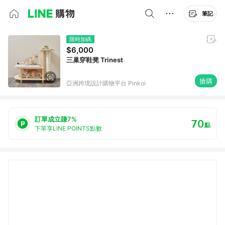
筆記
限時加碼
$6,000
三巢穿鞋凳 Trinest
搶購
亞洲跨境設計購物平台 Pinkoi
訂單成立賺7%
70
點
下單享LINE POINTS點數