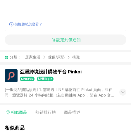
價格趨勢怎麼看？
設定到價通知
分類：
居家生活
傢俱/床墊
椅凳
亞洲跨境設計購物平台 Pinkoi
[一般商品贈點規則] 1. 需透過 LINE 購物前往 Pinkoi 頁面，並在
同一瀏覽器於 24 小時內結帳（若自動跳轉 App ，請在 App 交
易），才具點數回饋資格。 2. 點數回饋計算將扣除訂單金額中的
運費與金流手續費與手動輸入之優惠碼折扣。 3. LINE 購物點數
回饋訂單不得享有 Pinkoi 站方優惠，例如首購優惠，P coins，
相似商品
熱銷排行榜
商品描述
全站(不包含手動輸入之優惠碼)。 4. 透過 LINE 購物連結到
Pinkoi 以外之網站購買之商品不具贈點資格。 5. 取消訂單或退貨
相似商品
行為，不具贈點資格，部分退款不在此限。 6. APP 請更新至