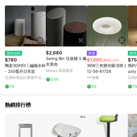
Android v4.6.0 / iOS v4.1.5 以上才具贈點資格。 7. 點數將於出
貨後 45 天後發送。 8. 群眾募資商品，禮物卡，開館保證金，補
運費，攤位費等不具贈點資格。 9. LINE 購物站上之商品規格、
顏色、價位、贈品如與 Pinkoi 商品資訊頁及購物車不符，以
Pinkoi 購物商品資訊頁及購物車標示為準。 10. 點數紅包使用規
則請以點數紅包活動說明為準。 11. 若於 LINE 購物前往 Pinkoi
頁面後才首次下載 Pinkoi APP 並完成訂單，不符合導購資格；承
上，首次下載 Pinkoi APP 後，需透過 LINE 購物前往 Pinkoi 頁
面，方享導購資格。
$2,680
限時加碼
降價
限時
Swing Bin 垃圾桶 S 楓
$780
$1,065
$75
(降$5,315)
木黑色
陶瓷3D列印 | 編織水杯
36W三色變光吸頂燈 L
簡約
Marais 瑪黑家居
- 250毫升日常款
12-56-61726
usty
eaka
亞洲跨境設計購物平台
YP燈飾
亞洲
0.5%
Pinkoi
Pinko
7%
5%
7
熱銷排行榜