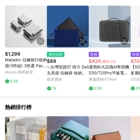
Android v4.6.0 / iOS v4.1.5 以上才具贈點資格。 7. 點數將於出
貨後 45 天後發送。 8. 群眾募資商品，禮物卡，開館保證金，補
運費，攤位費等不具贈點資格。 9. LINE 購物站上之商品規格、
顏色、價位、贈品如與 Pinkoi 商品資訊頁及購物車不符，以
Pinkoi 購物商品資訊頁及購物車標示為準。 10. 點數紅包使用規
則請以點數紅包活動說明為準。 11. 若於 LINE 購物前往 Pinkoi
頁面後才首次下載 Pinkoi APP 並完成訂單，不符合導購資格；承
上，首次下載 Pinkoi APP 後，需透過 LINE 購物前往 Pinkoi 頁
面，方享導購資格。
$1,299
限時加碼
降價
降價
Matador 拉鍊旅行收納
$89
$424
$70
(降$105)
袋(3件組) 3色選 Packi
✨台灣現貨📦 得力 Deli
適用科大訊飛AI學習機
【S
ng Cube Set - 北極白
Marais 瑪黑家居
文具袋 拉鍊袋 收納袋
S30/T20Pro平板電腦
多層
公文袋 書袋 A4收納袋
包13.3寸2024年新款
綠/
蝦皮購物
東森購物 ETMall
GD
0.5%
#丹丹悅生活
三色
1%
0.5%
3
熱銷排行榜