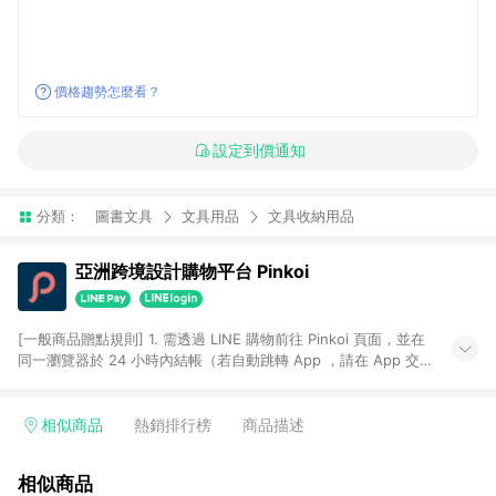
價格趨勢怎麼看？
設定到價通知
分類：
圖書文具
文具用品
文具收納用品
亞洲跨境設計購物平台 Pinkoi
[一般商品贈點規則] 1. 需透過 LINE 購物前往 Pinkoi 頁面，並在
同一瀏覽器於 24 小時內結帳（若自動跳轉 App ，請在 App 交
易），才具點數回饋資格。 2. 點數回饋計算將扣除訂單金額中的
運費與金流手續費與手動輸入之優惠碼折扣。 3. LINE 購物點數
回饋訂單不得享有 Pinkoi 站方優惠，例如首購優惠，P coins，
相似商品
熱銷排行榜
商品描述
全站(不包含手動輸入之優惠碼)。 4. 透過 LINE 購物連結到
Pinkoi 以外之網站購買之商品不具贈點資格。 5. 取消訂單或退貨
相似商品
行為，不具贈點資格，部分退款不在此限。 6. APP 請更新至