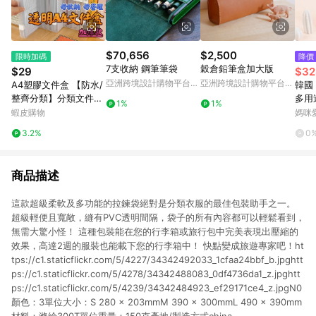
$70,656
$2,500
限時加碼
降價
7支收納 鋼筆筆袋
穀倉鉛筆盒加大版
$29
$32
亞洲跨境設計購物平台
亞洲跨境設計購物平台
A4塑膠文件盒 【防水/
韓國 C
Pinkoi
Pinkoi
整齊分類】分類文件收
多用
1%
1%
納盒 a4資料盒 資料收
納袋-
蝦皮購物
媽咪
納盒 a4文件盒 塑膠保
25X
3.2%
0
單收納盒 a4塑膠資料
盒
商品描述
這款超級柔軟及多功能的拉鍊袋絕對是分類衣服的最佳包裝助手之一。
超級輕便且寬敞，縫有PVC透明間隔，袋子的所有內容都可以輕鬆看到，
無需大驚小怪！ 這種包裝能在您的行李箱或旅行包中完美表現出壓縮的
效果，高達2週的服裝也能載下您的行李箱中！ 快點變成旅遊專家吧！ht
tps://c1.staticflickr.com/5/4227/34342492033_1cfaa24bbf_b.jpghtt
ps://c1.staticflickr.com/5/4278/34342488083_0df4736da1_z.jpghtt
ps://c1.staticflickr.com/5/4239/34342484923_ef29171ce4_z.jpgN0
顏色：3單位大小：S 280 x 203mmM 390 x 300mmL 490 x 390mm