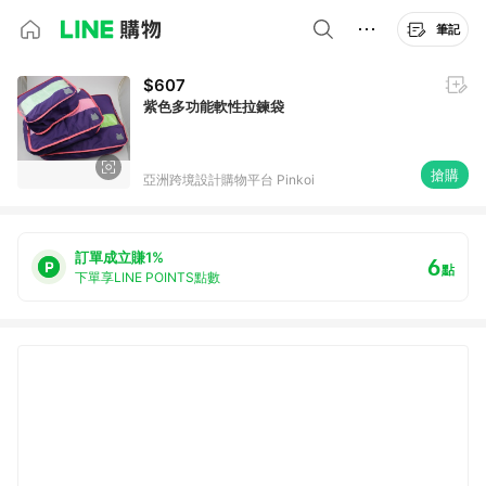
筆記
$607
紫色多功能軟性拉鍊袋
搶購
亞洲跨境設計購物平台 Pinkoi
訂單成立賺1%
6
點
下單享LINE POINTS點數