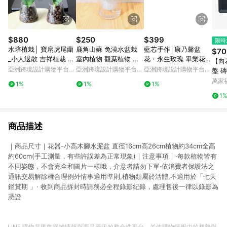
$880
$250
$399
限時
水培植栽│ 寶扇虎尾蘭
鹿角山蘇 免澆水盆栽
藍芯手作│康乃馨盆
$70
_小人退散 吉祥植栽 室
室內植物 觀葉植物 禮
花・永生玫瑰 畢業花束
【向
內植物 辦公室盆栽
物 辦公室小物
生日禮物 母親節禮盒
亞洲跨境設計購物平台
亞洲跨境設計購物平台
亞洲跨境設計購物平台
盤 磚
Pinkoi
Pinkoi
Pinkoi
萬家
1%
1%
1%
1
商品描述
｜商品尺寸｜花器-小高木腳水泥盆 直徑16cm高26cm植物約34cm全高
約60cm(手工測量，有些許誤差為正常現象)｜注意事項｜·每款植物皆有
不同姿態，不會完全和圖片一樣哦，介意者請勿下單·依消費者保護法之
通訊交易解除權合理例外情事適用準則,植物類屬於活體,不適用於「七天
鑑賞期 」· 收到商品拆封時請務必全程錄影紀錄，處理售後一律以錄影為
憑證
LINE 購物是匯集購物情報與商品資訊的整合性平台，並依購物情報中的趨勢與