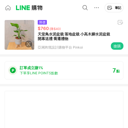
筆記
降價
$760
(降$40)
天堂鳥水泥盆栽 落地盆栽 小高木腳水泥盆栽
開幕送禮 喬遷禮物
搶購
亞洲跨境設計購物平台 Pinkoi
訂單成立賺1%
7
點
下單享LINE POINTS點數