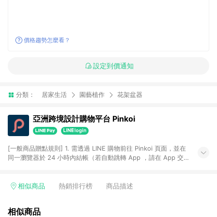
價格趨勢怎麼看？
設定到價通知
分類：
居家生活
園藝植作
花架盆器
亞洲跨境設計購物平台 Pinkoi
[一般商品贈點規則] 1. 需透過 LINE 購物前往 Pinkoi 頁面，並在
同一瀏覽器於 24 小時內結帳（若自動跳轉 App ，請在 App 交
易），才具點數回饋資格。 2. 點數回饋計算將扣除訂單金額中的
運費與金流手續費與手動輸入之優惠碼折扣。 3. LINE 購物點數
回饋訂單不得享有 Pinkoi 站方優惠，例如首購優惠，P coins，
相似商品
熱銷排行榜
商品描述
全站(不包含手動輸入之優惠碼)。 4. 透過 LINE 購物連結到
Pinkoi 以外之網站購買之商品不具贈點資格。 5. 取消訂單或退貨
相似商品
行為，不具贈點資格，部分退款不在此限。 6. APP 請更新至