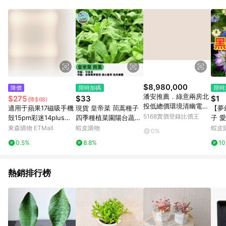
Android v4.6.0 / iOS v4.1.5 以上才具贈點資格。 7. 點數將於出
貨後 45 天後發送。 8. 群眾募資商品，禮物卡，開館保證金，補
運費，攤位費等不具贈點資格。 9. LINE 購物站上之商品規格、
顏色、價位、贈品如與 Pinkoi 商品資訊頁及購物車不符，以
Pinkoi 購物商品資訊頁及購物車標示為準。 10. 點數紅包使用規
則請以點數紅包活動說明為準。 11. 若於 LINE 購物前往 Pinkoi
頁面後才首次下載 Pinkoi APP 並完成訂單，不符合導購資格；承
上，首次下載 Pinkoi APP 後，需透過 LINE 購物前往 Pinkoi 頁
面，方享導購資格。
$8,980,000
降價
限時加碼
限時
潘安推薦．綠意兩房北
$275
$33
$1
(降$68)
投低總價環境清幽電梯
適用于蘋果17磁吸手機
現貨 皇帝菜 茼蒿種子
【夢
美宅｜台北市北投區溫
5168實價登錄比價王
殼15pm彩迷14plus雙
四季種植菜園陽台蔬菜
子 
泉路
層p硅膠iphone16pro
小葉虎耳茼蒿 光杆茼蒿
葉+
東森購物 ETMall
蝦皮購物
蝦皮
0%
max軍旅保護套戰術防
火鍋菜 四季蔬菜 快收
切花
0.5%
8.8%
1
摔高級耐用磨軍事風m
成 鮮嫩火鍋蔬 葉菜類
台花
agsafe
種子
熱銷排行榜