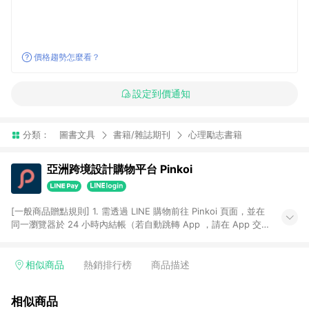
價格趨勢怎麼看？
設定到價通知
分類：
圖書文具
書籍/雜誌期刊
心理勵志書籍
亞洲跨境設計購物平台 Pinkoi
[一般商品贈點規則] 1. 需透過 LINE 購物前往 Pinkoi 頁面，並在
同一瀏覽器於 24 小時內結帳（若自動跳轉 App ，請在 App 交
易），才具點數回饋資格。 2. 點數回饋計算將扣除訂單金額中的
運費與金流手續費與手動輸入之優惠碼折扣。 3. LINE 購物點數
回饋訂單不得享有 Pinkoi 站方優惠，例如首購優惠，P coins，
相似商品
熱銷排行榜
商品描述
全站(不包含手動輸入之優惠碼)。 4. 透過 LINE 購物連結到
Pinkoi 以外之網站購買之商品不具贈點資格。 5. 取消訂單或退貨
相似商品
行為，不具贈點資格，部分退款不在此限。 6. APP 請更新至