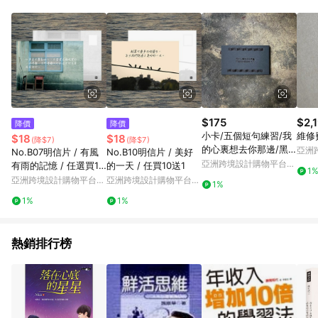
Android v4.6.0 / iOS v4.1.5 以上才具贈點資格。 7. 點數將於出
貨後 45 天後發送。 8. 群眾募資商品，禮物卡，開館保證金，補
運費，攤位費等不具贈點資格。 9. LINE 購物站上之商品規格、
顏色、價位、贈品如與 Pinkoi 商品資訊頁及購物車不符，以
Pinkoi 購物商品資訊頁及購物車標示為準。 10. 點數紅包使用規
則請以點數紅包活動說明為準。 11. 若於 LINE 購物前往 Pinkoi
頁面後才首次下載 Pinkoi APP 並完成訂單，不符合導購資格；承
上，首次下載 Pinkoi APP 後，需透過 LINE 購物前往 Pinkoi 頁
面，方享導購資格。
$175
$2,
降價
降價
小卡/五個短句練習/我
維修
$18
$18
(降$7)
(降$7)
的心裏想去你那邊/黑
亞洲
No.B07明信片 / 有風
No.B10明信片 / 美好
燙黑
Pinko
亞洲跨境設計購物平台
有雨的記憶 / 任選買10
的一天 / 任買10送1
1
Pinkoi
送1
亞洲跨境設計購物平台
亞洲跨境設計購物平台
1%
Pinkoi
Pinkoi
1%
1%
熱銷排行榜