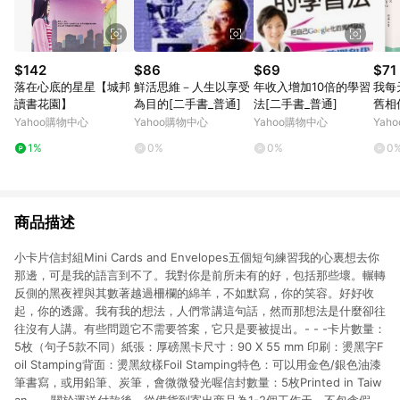
$142
$86
$69
$71
落在心底的星星【城邦
鮮活思維－人生以享受
年收入增加10倍的學習
我每
讀書花園】
為目的[二手書_普通]
法[二手書_普通]
舊相
道憂
Yahoo購物中心
Yahoo購物中心
Yahoo購物中心
Yah
放下
1%
0%
0%
0
書_良
商品描述
小卡片信封組Mini Cards and Envelopes五個短句練習我的心裏想去你
那邊，可是我的語言到不了。我對你是前所未有的好，包括那些壞。輾轉
反側的黑夜裡與其數著越過柵欄的綿羊，不如默寫，你的笑容。好好收
起，你的透露。我有我的想法，人們常講這句話，然而那想法是什麼卻往
往沒有人講。有些問題它不需要答案，它只是要被提出。- - -卡片數量：
5枚（句子5款不同）紙張：厚磅黑卡尺寸：90 X 55 mm 印刷：燙黑字F
oil Stamping背面：燙黑紋樣Foil Stamping特色：可以用金色/銀色油漆
筆書寫，或用鉛筆、炭筆，會微微發光喔信封數量：5枚Printed in Taiw