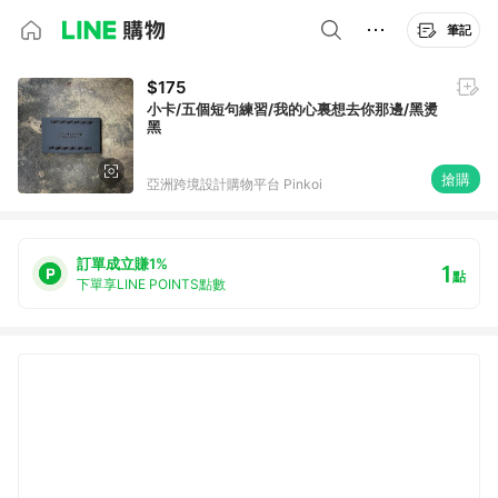
筆記
$175
小卡/五個短句練習/我的心裏想去你那邊/黑燙
黑
搶購
亞洲跨境設計購物平台 Pinkoi
訂單成立賺1%
1
點
下單享LINE POINTS點數