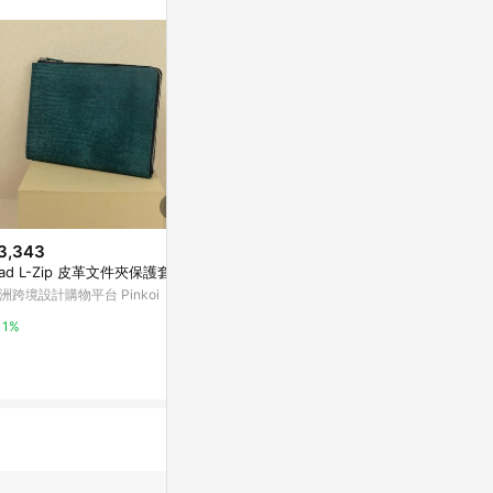
。
3,343
$1,180
限時加碼
Pad L-Zip 皮革文件夾保護套
名片夾 皮革立
$4,500
盒
洲跨境設計購物平台 Pinkoi
卡夾
亞洲跨境設計購物
COACH 官方網站
1%
1%
8%