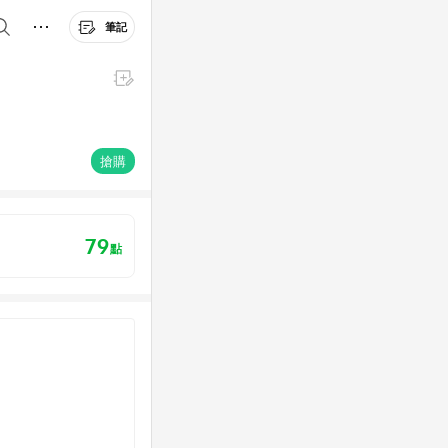
筆記
搶購
79
點