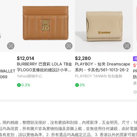
$12,014
$2,280
BURBERRY 巴寶莉 LOLA TB金
PLAYBOY - 短夾 Dreamscape
$
字LOGO直條紋絎縫設計小羊皮4
系列 - 卡其色/561-1013-26-2
 WALLET
P
卡卡夾(棕)
Yahoo購物中心
PLAYBOY TAIWAN 包包服飾
0069
防
康
0.3%
3%
包，簡約精緻，整體狀況很好，沒有磨損和刮痕，內裡新淨，五金明亮。尺寸：18.5cm x
 選品均為現貨，所有圖片皆為實物拍攝及原圖上載，並無使用任何濾鏡，由於電
有差別，請以實物為準。2. 所有選品均為鑑定正品。3. 香港以外的買家可