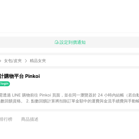
設定到價通知
女包/皮夾
精品女夾
購物平台 Pinkoi
 需透過 LINE 購物前往 Pinkoi 頁面，並在同一瀏覽器於 24 小時內結帳（若自
具點數回饋資格。 2. 點數回饋計算將扣除訂單金額中的運費與金流手續費與手動
點數回饋訂單不得享有 Pinkoi 站方優惠，例如首購優惠，P coins，全站(不包含
E 購物連結到 Pinkoi 以外之網站購買之商品不具贈點資格。 5. 取消訂單或退貨
APP 請更新至Android v4.6.0 / iOS v4.1.5 以上才具贈點資格。 7. 點
排行榜
商品描述
資商品，禮物卡，開館保證金，補運費，攤位費等不具贈點資格。 9. LINE 購物
inkoi 商品資訊頁及購物車不符，以 Pinkoi 購物商品資訊頁及購物車標示為準。
明為準。 11. 若於 LINE 購物前往 Pinkoi 頁面後才首次下載 Pinkoi A