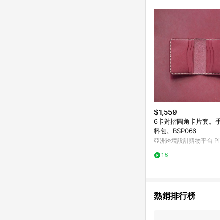
符合導購資格；承上，首次下
$1,559
6卡對摺圓角卡片套。
料包。BSP066
亞洲跨境設計購物平台 Pin
1%
熱銷排行榜