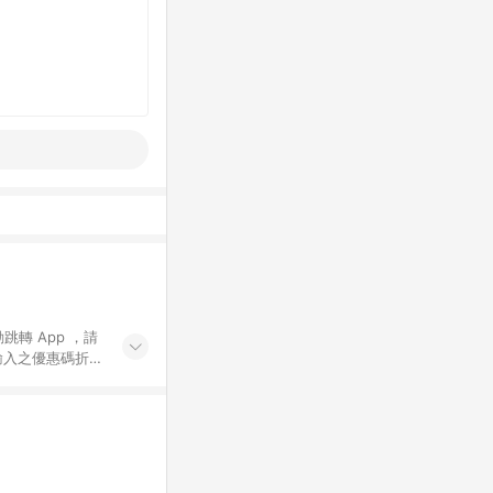
動跳轉 App ，請
輸入之優惠碼折
手動輸入之優惠
行為，不具贈點資
數將於出貨後 45 天
站上之商品規格、
 10. 點數紅包
PP 並完成訂單，不