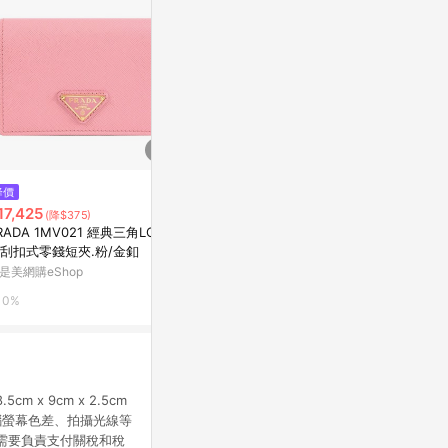
$50,900
$14,800
降價
CHANEL香奈兒 經典黑色雙C L
GUCCI 7394
17,425
(降$375)
OGO菱格紋小羊皮L型拉鍊卡夾/
面壓紋皮革對
RADA 1MV021 經典三角LOGO
零錢包(黑色)
Yahoo購物中心
東森購物 ETMa
刮扣式零錢短夾.粉/金釦
是美網購eShop
0.3%
0%
0%
 9cm x 2.5cm
腦螢幕色差、拍攝光線等
能需要負責支付關稅和稅