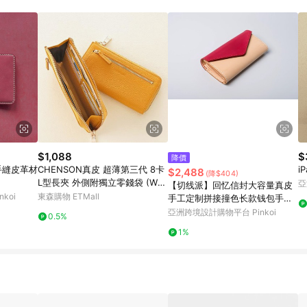
載 Pinkoi APP 後，需透過 LINE 購物前往 Pinkoi 頁面，方享導購資格
$1,088
$
降價
手縫皮革材
CHENSON真皮 超薄第三代 8卡
i
$2,488
(降$404)
L型長夾 外側附獨立零錢袋 (W2
亞
【切线派】回忆信封大容量真皮
2437)
koi
東森購物 ETMall
手工定制拼接撞色长款钱包手拿
包
亞洲跨境設計購物平台 Pinkoi
0.5%
1%