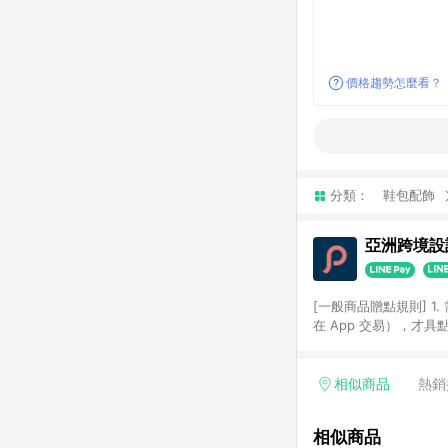
價格趨勢怎麼看？
分類：
鞋包配飾
亞洲跨境設計
[一般商品贈點規則] 1.
在 App 交易），才
扣。 3. LINE 購物
碼)。 4. 透過 LIN
格，部分退款不在此限。 6. 
相似商品
熱銷
後發送。 8. 群眾募
顏色、價位、贈品如與 P
相似商品
使用規則請以點數紅包活動說