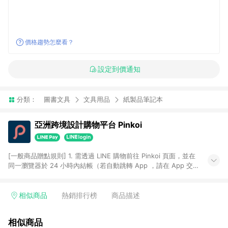
價格趨勢怎麼看？
設定到價通知
分類：
圖書文具
文具用品
紙製品筆記本
亞洲跨境設計購物平台 Pinkoi
[一般商品贈點規則] 1. 需透過 LINE 購物前往 Pinkoi 頁面，並在
同一瀏覽器於 24 小時內結帳（若自動跳轉 App ，請在 App 交
易），才具點數回饋資格。 2. 點數回饋計算將扣除訂單金額中的
運費與金流手續費與手動輸入之優惠碼折扣。 3. LINE 購物點數
回饋訂單不得享有 Pinkoi 站方優惠，例如首購優惠，P coins，
相似商品
熱銷排行榜
商品描述
全站(不包含手動輸入之優惠碼)。 4. 透過 LINE 購物連結到
Pinkoi 以外之網站購買之商品不具贈點資格。 5. 取消訂單或退貨
相似商品
行為，不具贈點資格，部分退款不在此限。 6. APP 請更新至