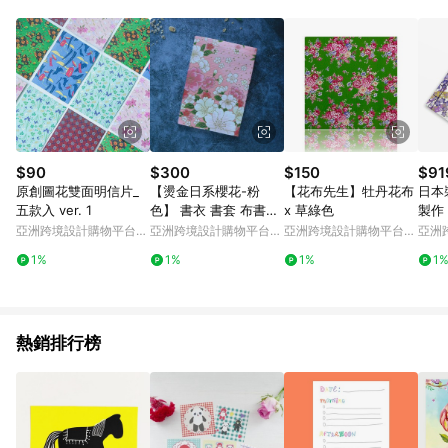
Android v4.6.0 / iOS v4.1.5 以上才具贈點資格。 7. 點數將於出
貨後 45 天後發送。 8. 群眾募資商品，禮物卡，開館保證金，補
運費，攤位費等不具贈點資格。 9. LINE 購物站上之商品規格、
顏色、價位、贈品如與 Pinkoi 商品資訊頁及購物車不符，以
Pinkoi 購物商品資訊頁及購物車標示為準。 10. 點數紅包使用規
則請以點數紅包活動說明為準。 11. 若於 LINE 購物前往 Pinkoi
頁面後才首次下載 Pinkoi APP 並完成訂單，不符合導購資格；承
上，首次下載 Pinkoi APP 後，需透過 LINE 購物前往 Pinkoi 頁
面，方享導購資格。
$90
$300
$150
$91
原創圖花雙面明信片_
【燙金日系櫻花-粉
【花布先生】牡丹花布
日本
五款入 ver. 1
色】 書衣 書套 布書衣
x 草綠色
製作
可調式書衣 手工書衣
平貿
亞洲跨境設計購物平台
亞洲跨境設計購物平台
亞洲跨境設計購物平台
亞洲
Pinkoi
Pinkoi
Pinkoi
Pinko
1%
1%
1%
1
熱銷排行榜