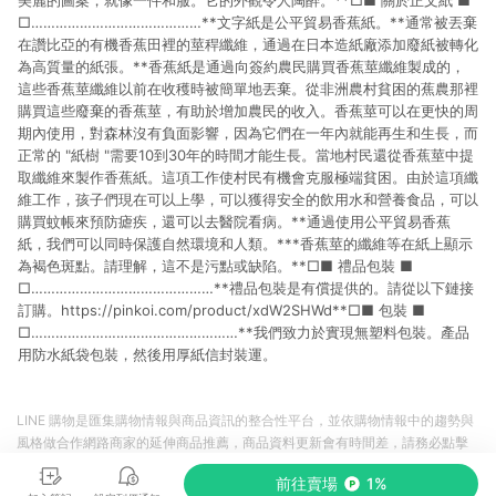
美麗的圖案，就像一件和服。它的外觀令人陶醉。**□■ 關於正文紙 ■
□……………………………………**文字紙是公平貿易香蕉紙。**通常被丟棄
在讚比亞的有機香蕉田裡的莖稈纖維，通過在日本造紙廠添加廢紙被轉化
為高質量的紙張。**香蕉紙是通過向簽約農民購買香蕉莖纖維製成的，
這些香蕉莖纖維以前在收穫時被簡單地丟棄。從非洲農村貧困的蕉農那裡
購買這些廢棄的香蕉莖，有助於增加農民的收入。香蕉莖可以在更快的周
期內使用，對森林沒有負面影響，因為它們在一年內就能再生和生長，而
正常的 "紙樹 "需要10到30年的時間才能生長。當地村民還從香蕉莖中提
取纖維來製作香蕉紙。這項工作使村民有機會克服極端貧困。由於這項纖
維工作，孩子們現在可以上學，可以獲得安全的飲用水和營養食品，可以
購買蚊帳來預防瘧疾，還可以去醫院看病。**通過使用公平貿易香蕉
紙，我們可以同時保護自然環境和人類。***香蕉莖的纖維等在紙上顯示
為褐色斑點。請理解，這不是污點或缺陷。**□■ 禮品包裝 ■
□………………………………………**禮品包裝是有償提供的。請從以下鏈接
訂購。https://pinkoi.com/product/xdW2SHWd**□■ 包裝 ■
□……………………………………………**我們致力於實現無塑料包裝。產品
用防水紙袋包裝，然後用厚紙信封裝運。
LINE 購物是匯集購物情報與商品資訊的整合性平台，並依購物情報中的趨勢與
風格做合作網路商家的延伸商品推薦，商品資料更新會有時間差，請務必點擊
商品至各合作網路商家，確認現售價與購物條件，一切資訊以合作廠商網頁為
前往賣場
1%
準。