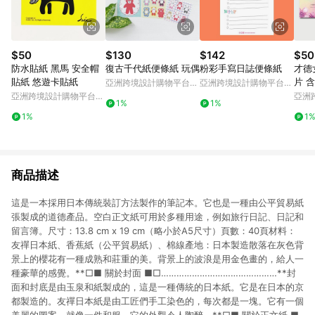
$50
$130
$142
$50
防水貼紙 黑馬 安全帽
復古千代紙便條紙 玩偶
粉彩手寫日誌便條紙
才德
貼紙 悠遊卡貼紙
片 
亞洲跨境設計購物平台
亞洲跨境設計購物平台
Pinkoi
Pinkoi
亞洲跨境設計購物平台
亞洲
1%
1%
Pinkoi
Pinko
1%
1
商品描述
這是一本採用日本傳統裝訂方法製作的筆記本。它也是一種由公平貿易紙
張製成的道德產品。空白正文紙可用於多種用途，例如旅行日記、日記和
留言簿。尺寸：13.8 cm x 19 cm（略小於A5尺寸）頁數：40頁材料：
友禪日本紙、香蕉紙（公平貿易紙）、棉線產地：日本製造散落在灰色背
景上的櫻花有一種成熟和莊重的美。背景上的波浪是用金色畫的，給人一
種豪華的感覺。**□■ 關於封面 ■□………………………………………**封
面和封底是由玉泉和紙製成的，這是一種傳統的日本紙。它是在日本的京
都製造的。友禪日本紙是由工匠們手工染色的，每次都是一塊。它有一個