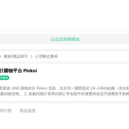
設定到價通知
書籍/雜誌期刊
心理勵志書籍
購物平台 Pinkoi
 需透過 LINE 購物前往 Pinkoi 頁面，並在同一瀏覽器於 24 小時內結帳（若自
具點數回饋資格。 2. 點數回饋計算將扣除訂單金額中的運費與金流手續費與手動
點數回饋訂單不得享有 Pinkoi 站方優惠，例如首購優惠，P coins，全站(不包含
E 購物連結到 Pinkoi 以外之網站購買之商品不具贈點資格。 5. 取消訂單或退貨
APP 請更新至Android v4.6.0 / iOS v4.1.5 以上才具贈點資格。 7. 點
排行榜
商品描述
資商品，禮物卡，開館保證金，補運費，攤位費等不具贈點資格。 9. LINE 購物
inkoi 商品資訊頁及購物車不符，以 Pinkoi 購物商品資訊頁及購物車標示為準。
明為準。 11. 若於 LINE 購物前往 Pinkoi 頁面後才首次下載 Pinkoi A