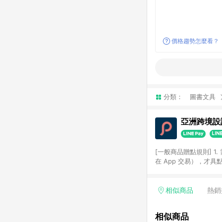
價格趨勢怎麼看？
分類：
圖書文具
亞洲跨境設計
[一般商品贈點規則] 1.
在 App 交易），才
扣。 3. LINE 購物
碼)。 4. 透過 LIN
格，部分退款不在此限。 6. 
相似商品
熱銷
後發送。 8. 群眾募
顏色、價位、贈品如與 P
相似商品
使用規則請以點數紅包活動說