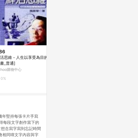
86
$71
$208
活思維－人生以享受為目的[二
我每天吃十四顆藥，依舊相信會
喜悅之道（2
書_普通]
得到幸福：10道憂鬱傷痕，陪你
力量與靈性成
一起放下痛苦，救回[二手書_良
好]
ahoo購物中心
Yahoo購物中心
Yahoo購物中
好]
0%
0%
0%
那幾年堅持每張卡片手寫
得每段文字創作當下的
常想念寫字寫到忘記時間
不會相同唷文字內容與字