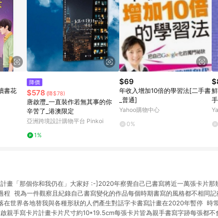
$69
$
降價
讀書花
年收入增加10倍的學習法[二手書
鮮
$578
(降$78)
_普通]
手
唐啟灃_一直裝作若無其事的你
Yahoo購物中心
Y
辛苦了_港澳限定
亞洲跨境設計購物平台 Pinkoi
0%
1%
計畫「那個你和我仍在」大家好 :-]2020年察覺自己已書寫將近一萬張卡片
過程 視為一件觀察且紀錄自己書寫變化的作品每個時期書寫的風格都不相同記
落在世界各地替我與各種形狀的人們產生對話字卡書寫計畫在2020年暫停 時
重啟親手寫卡片計畫卡片尺寸約10*19.5cm每張卡片皆為親手書寫字跡每張都