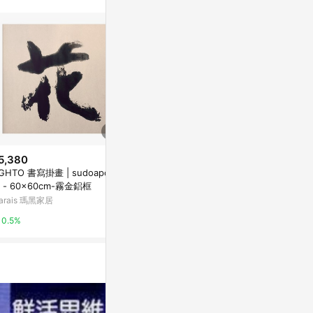
。
5,380
$2,800
$5,380
O 書寫掛畫 | sudoapo |
書法作品【念天地之悠悠】未裱
LIGHTO 書寫掛畫 | sudoapo |
 - 60x60cm-霧金鋁框
褙
花 - 60x6
arais 瑪黑家居
亞洲跨境設計購物平台 Pinkoi
Marais 瑪黑家
0.5%
1%
0.5%