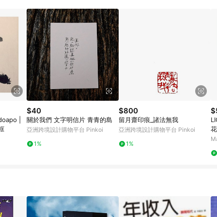
載 Pinkoi APP 後，需透過 LINE 購物前往 Pinkoi 頁面，方享導購資格
$40
$800
$
關於我們 文字明信片 青青的島
留月齋印痕_諸法無我
LIGHT
框
花
亞洲跨境設計購物平台 Pinkoi
亞洲跨境設計購物平台 Pinkoi
M
1%
1%