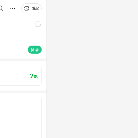
筆記
搶購
2
點