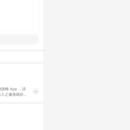
動跳轉 App ，請
輸入之優惠碼折
手動輸入之優惠
行為，不具贈點資
數將於出貨後 45 天
站上之商品規格、
 10. 點數紅包
PP 並完成訂單，不