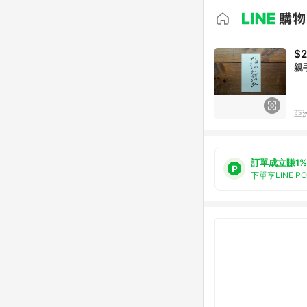
$
親
亞洲
訂單成立賺1%
下單享LINE P