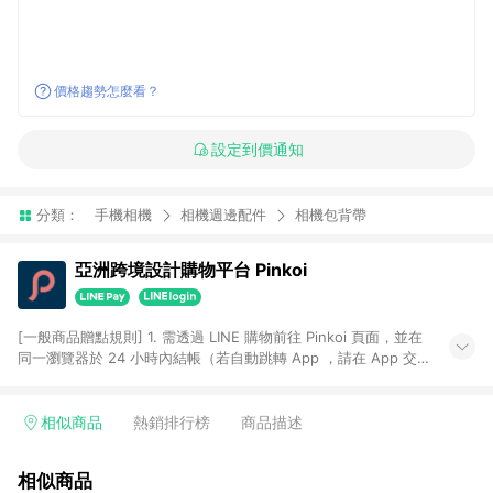
價格趨勢怎麼看？
設定到價通知
分類：
手機相機
相機週邊配件
相機包背帶
亞洲跨境設計購物平台 Pinkoi
[一般商品贈點規則] 1. 需透過 LINE 購物前往 Pinkoi 頁面，並在
同一瀏覽器於 24 小時內結帳（若自動跳轉 App ，請在 App 交
易），才具點數回饋資格。 2. 點數回饋計算將扣除訂單金額中的
運費與金流手續費與手動輸入之優惠碼折扣。 3. LINE 購物點數
回饋訂單不得享有 Pinkoi 站方優惠，例如首購優惠，P coins，
相似商品
熱銷排行榜
商品描述
全站(不包含手動輸入之優惠碼)。 4. 透過 LINE 購物連結到
Pinkoi 以外之網站購買之商品不具贈點資格。 5. 取消訂單或退貨
相似商品
行為，不具贈點資格，部分退款不在此限。 6. APP 請更新至