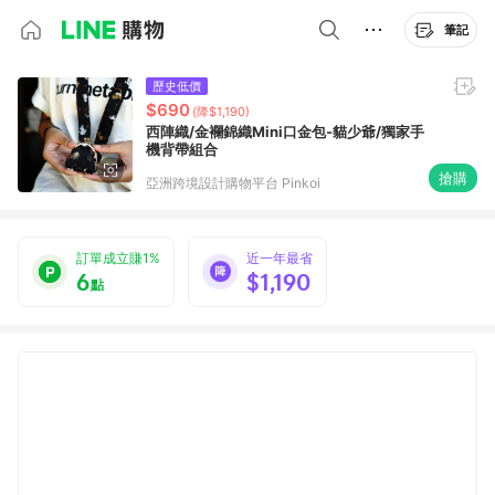
筆記
歷史低價
$690
(降$1,190)
西陣織/金襴錦織Mini口金包-貓少爺/獨家手
機背帶組合
搶購
亞洲跨境設計購物平台 Pinkoi
訂單成立賺1%
近一年最省
6
$1,190
點