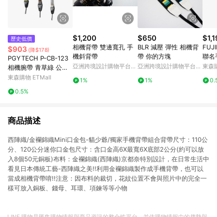
$1,200
$650
$1,
歷史低價
相機背帶 雙邊寬孔 手
BLR 減壓 彈性 相機背
FUJ
$903
(降$178)
機斜背帶
帶 你的方塊
聯名
PGYTECH P-CB-123
(公司
亞洲跨境設計購物平台
亞洲跨境設計購物平台
東森購
相機腕帶 青草綠 公司
I XT
Pinkoi
Pinkoi
貨
東森購物 ETMall
1%
1%
0.
0)
0.5%
商品描述
西陣織/金襴錦織Mini口金包-貓少爺/獨家手機背帶組合背帶尺寸：110公
分、120公分迷你口金包尺寸：含口金高6X最寬6X底部2公分(約可以放
入8個50元銅板)布料：金襴錦織(西陣織)京都奈特別設計，在日常生活中
看見日本傳統工藝-西陣織之美!!利用金襴錦織製作成手機背帶，也可以
當成相機背帶唷!!注意：因布料的裁切，花紋位置不會與照片中的完全一
樣可放入銅板、錢母、耳環、項鍊等等小物
LINE 購物是匯集購物情報與商品資訊的整合性平台，並依購物情報中的趨勢與