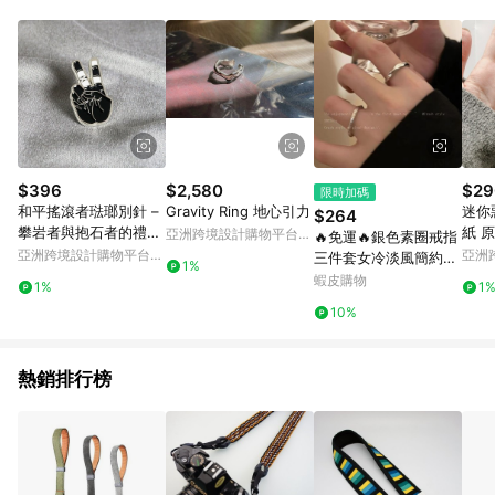
Android v4.6.0 / iOS v4.1.5 以上才具贈點資格。 7. 點數將於出
貨後 45 天後發送。 8. 群眾募資商品，禮物卡，開館保證金，補
運費，攤位費等不具贈點資格。 9. LINE 購物站上之商品規格、
顏色、價位、贈品如與 Pinkoi 商品資訊頁及購物車不符，以
Pinkoi 購物商品資訊頁及購物車標示為準。 10. 點數紅包使用規
則請以點數紅包活動說明為準。 11. 若於 LINE 購物前往 Pinkoi
頁面後才首次下載 Pinkoi APP 並完成訂單，不符合導購資格；承
上，首次下載 Pinkoi APP 後，需透過 LINE 購物前往 Pinkoi 頁
面，方享導購資格。
$396
$2,580
$29
限時加碼
和平搖滾者琺瑯別針 –
Gravity Ring 地心引力
迷你
$264
攀岩者與抱石者的禮物
紙 
亞洲跨境設計購物平台
🔥免運🔥銀色素圈戒指
– 攀岩針 – 등반 クライ
Pinkoi
亞洲跨境設計購物平台
亞洲
三件套女冷淡風簡約氣
1%
ミング
Pinkoi
Pinko
質百搭食指戒ins網紅
蝦皮購物
1%
1
戒指 關節戒 尾戒 食指
10%
戒 細戒 飾品 精緻 氣質
簡
熱銷排行榜