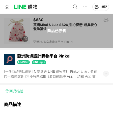
筆記
$680
英國Mimi & Lula SS26_甜心愛戀-經典愛心
髮飾禮袋
商品已停售
亞洲跨境設計購物平台 Pinkoi
亞洲跨境設計購物平台 Pinkoi
[一般商品贈點規則] 1. 需透過 LINE 購物前往 Pinkoi 頁面，並在
同一瀏覽器於 24 小時內結帳（若自動跳轉 App ，請在 App 交
易），才具點數回饋資格。 2. 點數回饋計算將扣除訂單金額中的
運費與金流手續費與手動輸入之優惠碼折扣。 3. LINE 購物點數
回饋訂單不得享有 Pinkoi 站方優惠，例如首購優惠，P coins，
商品描述
全站(不包含手動輸入之優惠碼)。 4. 透過 LINE 購物連結到
Pinkoi 以外之網站購買之商品不具贈點資格。 5. 取消訂單或退貨
商品描述
行為，不具贈點資格，部分退款不在此限。 6. APP 請更新至
Android v4.6.0 / iOS v4.1.5 以上才具贈點資格。 7. 點數將於出