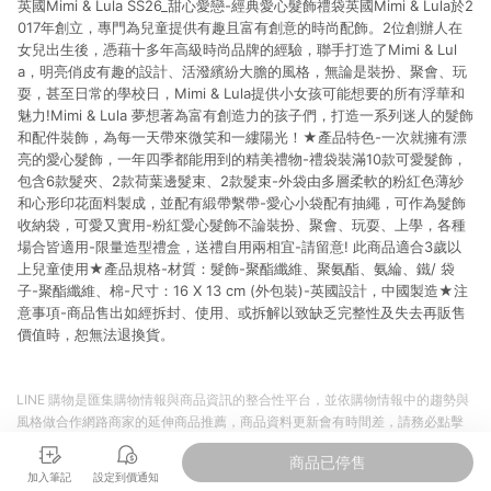
英國Mimi & Lula SS26_甜心愛戀-經典愛心髮飾禮袋英國Mimi & Lula於2
貨後 45 天後發送。 8. 群眾募資商品，禮物卡，開館保證金，補
運費，攤位費等不具贈點資格。 9. LINE 購物站上之商品規格、
017年創立，專門為兒童提供有趣且富有創意的時尚配飾。2位創辦人在
顏色、價位、贈品如與 Pinkoi 商品資訊頁及購物車不符，以
女兒出生後，憑藉十多年高級時尚品牌的經驗，聯手打造了Mimi & Lul
Pinkoi 購物商品資訊頁及購物車標示為準。 10. 點數紅包使用規
a，明亮俏皮有趣的設計、活潑繽紛大膽的風格，無論是裝扮、聚會、玩
則請以點數紅包活動說明為準。 11. 若於 LINE 購物前往 Pinkoi
耍，甚至日常的學校日，Mimi & Lula提供小女孩可能想要的所有浮華和
頁面後才首次下載 Pinkoi APP 並完成訂單，不符合導購資格；承
魅力!Mimi & Lula 夢想著為富有創造力的孩子們，打造一系列迷人的髮飾
上，首次下載 Pinkoi APP 後，需透過 LINE 購物前往 Pinkoi 頁
和配件裝飾，為每一天帶來微笑和一縷陽光！★產品特色-一次就擁有漂
面，方享導購資格。
亮的愛心髮飾，一年四季都能用到的精美禮物-禮袋裝滿10款可愛髮飾，
包含6款髮夾、2款荷葉邊髮束、2款髮束-外袋由多層柔軟的粉紅色薄紗
和心形印花面料製成，並配有緞帶繫帶-愛心小袋配有抽繩，可作為髮飾
收納袋，可愛又實用-粉紅愛心髮飾不論裝扮、聚會、玩耍、上學，各種
場合皆適用-限量造型禮盒，送禮自用兩相宜-請留意! 此商品適合3歲以
上兒童使用★產品規格-材質：髮飾-聚酯纖維、聚氨酯、氨綸、鐵/ 袋
子-聚酯纖維、棉-尺寸：16 X 13 cm (外包裝)-英國設計，中國製造★注
意事項-商品售出如經拆封、使用、或拆解以致缺乏完整性及失去再販售
價值時，恕無法退換貨。
LINE 購物是匯集購物情報與商品資訊的整合性平台，並依購物情報中的趨勢與
風格做合作網路商家的延伸商品推薦，商品資料更新會有時間差，請務必點擊
商品至各合作網路商家，確認現售價與購物條件，一切資訊以合作廠商網頁為
商品已停售
準。
加入筆記
設定到價通知