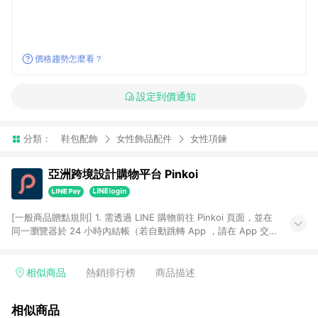
價格趨勢怎麼看？
設定到價通知
分類：
鞋包配飾
女性飾品配件
女性項鍊
亞洲跨境設計購物平台 Pinkoi
[一般商品贈點規則] 1. 需透過 LINE 購物前往 Pinkoi 頁面，並在
同一瀏覽器於 24 小時內結帳（若自動跳轉 App ，請在 App 交
易），才具點數回饋資格。 2. 點數回饋計算將扣除訂單金額中的
運費與金流手續費與手動輸入之優惠碼折扣。 3. LINE 購物點數
回饋訂單不得享有 Pinkoi 站方優惠，例如首購優惠，P coins，
相似商品
熱銷排行榜
商品描述
全站(不包含手動輸入之優惠碼)。 4. 透過 LINE 購物連結到
Pinkoi 以外之網站購買之商品不具贈點資格。 5. 取消訂單或退貨
相似商品
行為，不具贈點資格，部分退款不在此限。 6. APP 請更新至