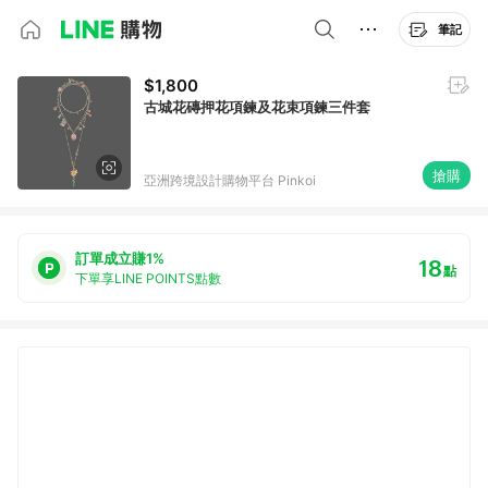
筆記
$1,800
古城花磚押花項鍊及花束項鍊三件套
搶購
亞洲跨境設計購物平台 Pinkoi
訂單成立賺1%
18
點
下單享LINE POINTS點數