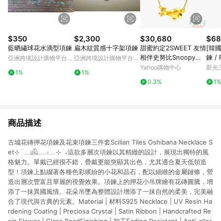
$350
$2,300
$30,680
$68
藍晒繡球花水滴型項鍊
扁木紋質感十字架項鍊
甜蜜約定2SWEET 友情
[韓
相伴史努比Snoopy黃
鍊 / 
亞洲跨境設計購物平台
亞洲跨境設計購物平台
金鎖骨項鍊
eckl
Pinkoi
Pinkoi
Yahoo購物中心
新光三
1%
1%
0.3%
1
商品描述
古城花磚押花項鍊及花束項鍊三件套Scilian Tiles Oshibana Necklace S
et⊹ ࣪ ﹏𓊝﹏𓂁﹏⊹ ࣪ ˖這款多層次項鍊以其精緻的設計，展現出獨特的風
格魅力。單戴已經很不錯，疊戴更能突顯其出色，尤其適合夏天低領造
型！項鍊上點綴著各種色彩繽紛的小花和晶石，配以細緻的金屬鏈條，營
造出層次豐富且華麗的視覺效果。項鍊上的押花小吊牌繪有花磚圖騰，增
添了一抹異國風情。花朵吊墜為整體設計增添了一抹自然的柔美，完美融
合了現代與古典的元素。Material | 材料S925 Necklace | UV Resin Ha
rdening Coating | Preciosa Crystal | Satin Ribbon | Handcrafted Re