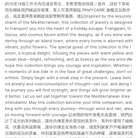
的10至14個工作天內完成並寄出。若希望查詢現貨／急件，請於下單前
預先聯絡我們確認存貨量。客人可選擇親臨 PAMYCARIE 旗艦店自取作
品，或是選擇香港郵政或順豐郵寄服務。後記Inspired by the leisurely
charm of the Mediterranean, this collection of jewelry is designed
to transport you into the heart of a holiday escape. Frangipani, hi
biscus, and cosmos bloom within the designs, as if you were wan
dering through an island town, where every home is adorned with
vibrant, joyful flowers. The special guest of this collection is the l
emon, a tropical delight, infusing the pieces with warm yellow and
ocean blue—bright, refreshing, and as breezy as the sea wind.We
hope this collection brings you courage and inspiration. Whether i
n moments of low tide or in the face of great challenges, don’t ov
erthink. Simply begin with a small step in the present. Leave behi
nd anxiety and overconsumption of thought—set out, and along t
he journey you will find strength, and things will grow brighter an
d better. Let us set sail together toward the Mediterranean drea
m!Andiamo! May this collection become your little companion, wal
king with you through every journey—through wind and rain, alwa
ys moving forward with courage.以休閒的地中海風光為靈感，我們設
計了這次的系列飾品，讓你仿佛置身於度假的美景中。系列中運用了緬梔
花、扶桑花和波斯菊，讓你仿佛走在海島小鎮，感受到家家戶戶種滿鮮艷
活潑的花兒的景象。特別嘉賓是熱帶地區隨處可見的檸檬，讓整個系列充