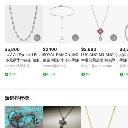
Android v4.6.0 / iOS v4.1.5 以上才具贈點資格。 7. 點數將於出
貨後 45 天後發送。 8. 群眾募資商品，禮物卡，開館保證金，補
運費，攤位費等不具贈點資格。 9. LINE 購物站上之商品規格、
顏色、價位、贈品如與 Pinkoi 商品資訊頁及購物車不符，以
Pinkoi 購物商品資訊頁及購物車標示為準。 10. 點數紅包使用規
則請以點數紅包活動說明為準。 11. 若於 LINE 購物前往 Pinkoi
頁面後才首次下載 Pinkoi APP 並完成訂單，不符合導購資格；承
上，首次下載 Pinkoi APP 後，需透過 LINE 購物前往 Pinkoi 頁
面，方享導購資格。
$5,800
$2,100
$2,980
$3,
LUV AJ Pyramid Beze
ROYAL DAMON 羅亞
LUCIANO MILANO 小
純銀
l多元鑽墜串接細項鍊
戴蒙 呵護-小-銀-手鍊
幸運四葉晶體 純銀墜飾
手鍊
銀色
(贈基本鍊)
Marais 瑪黑家居
Yahoo購物中心
新光三越skm online
亞洲
Pinko
0.5%
0.3%
1%
1
熱銷排行榜