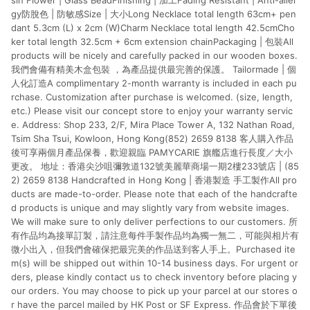
sin Flower | Glass BeadFinishing | 加工Fading Resistant | Anti-aller
gy防脫色 | 防敏感Size | 大小Long Necklace total length 63cm+ pen
dant 5.3cm (L) x 2cm (W)Charm Necklace total length 42.5cmCho
ker total length 32.5cm + 6cm extension chainPackaging | 包裝All
products will be nicely and carefully packed in our wooden boxes.
我們會備有精美木盒包裝 ，為產品提供最完善的保護。 Tailormade | 個
人化訂造A complimentary 2-month warranty is included in each pu
rchase. Customization after purchase is welcomed. (size, length,
etc.) Please visit our concept store to enjoy your warranty servic
e. Address: Shop 233, 2/F, Mira Place Tower A, 132 Nathan Road,
Tsim Sha Tsui, Kowloon, Hong Kong(852) 2659 8138 客人購入作品
後可享兩個月產品保養，歡迎親臨 PAMYCARIE 旗艦店進行長度／大小
更改。 地址：香港尖沙咀彌敦道132號美麗華商場一期2樓233號店 | (85
2) 2659 8138 Handcrafted in Hong Kong | 香港製造 手工製作All pro
ducts are made-to-order. Please note that each of the handcrafte
d products is unique and may slightly vary from website images.
We will make sure to only deliver perfections to our customers. 所
有作品均為接單訂製，請注意每件手製作品均為獨一無二，可能與相片有
微小出入，但我們會確保把最完美的作品送到客人手上。Purchased ite
m(s) will be shipped out within 10-14 business days. For urgent or
ders, please kindly contact us to check inventory before placing y
our orders. You may choose to pick up your parcel at our stores o
r have the parcel mailed by HK Post or SF Express. 作品會於下單後