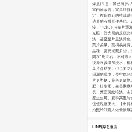
爆盆)注意：皆已施肥
室內蔭蔽處，室溫維持在
定，確保收到的植栽是
適量的有機肥作基肥。
慢，1℃以下時葉片逐
光照：對光照的反應比
淡，甚至葉片呈淡黃色
葉片柔嫩、葉柄易徒長
品種，需要光照多些，
間在1周左右，不可過
後應逐步增加澆水，植
葉片會枯萎。但也要防
濕潤的環境，畏空氣乾
片更堅挺，葉色更鮮艷
肥：較耐肥，生長期應
長、葉面斑紋暗淡。由
產生焦斑。夏季高溫時
促使塊莖肥大。【出貨
拍照給訂購人做最後確
LINE購物推薦