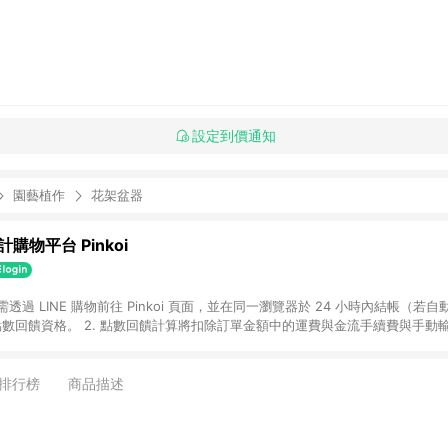
設定到價通知
園藝植作
花架盆器
購物平台 Pinkoi
 需透過 LINE 購物前往 Pinkoi 頁面，並在同一瀏覽器於 24 小時內結帳（若自
具點數回饋資格。 2. 點數回饋計算將扣除訂單金額中的運費與金流手續費與手動
點數回饋訂單不得享有 Pinkoi 站方優惠，例如首購優惠，P coins，全站(不包含
E 購物連結到 Pinkoi 以外之網站購買之商品不具贈點資格。 5. 取消訂單或退貨
APP 請更新至Android v4.6.0 / iOS v4.1.5 以上才具贈點資格。 7. 點
排行榜
商品描述
資商品，禮物卡，開館保證金，補運費，攤位費等不具贈點資格。 9. LINE 購物
inkoi 商品資訊頁及購物車不符，以 Pinkoi 購物商品資訊頁及購物車標示為準。
明為準。 11. 若於 LINE 購物前往 Pinkoi 頁面後才首次下載 Pinkoi A