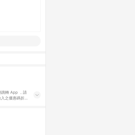
動跳轉 App ，請
輸入之優惠碼折
手動輸入之優惠
行為，不具贈點資
數將於出貨後 45 天
站上之商品規格、
 10. 點數紅包
PP 並完成訂單，不