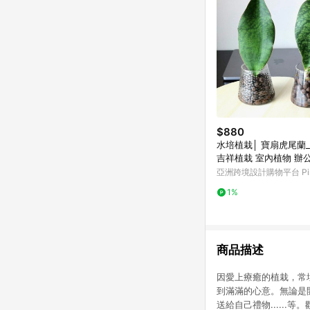
$880
水培植栽│ 寶扇虎尾蘭
吉祥植栽 室內植物 辦
亞洲跨境設計購物平台 Pin
1%
商品描述
因愛上療癒的植栽，常
到滿滿的心意。無論是
送給自己禮物.....