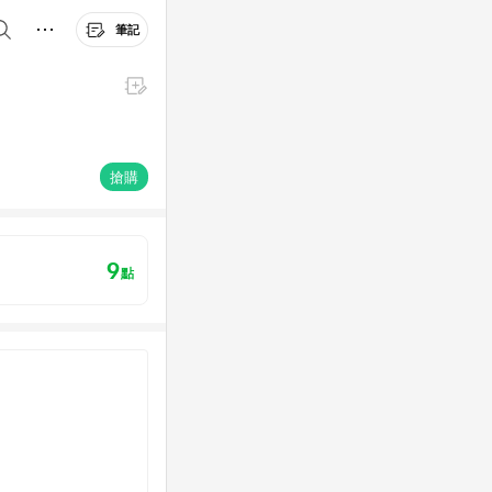
筆記
搶購
9
點