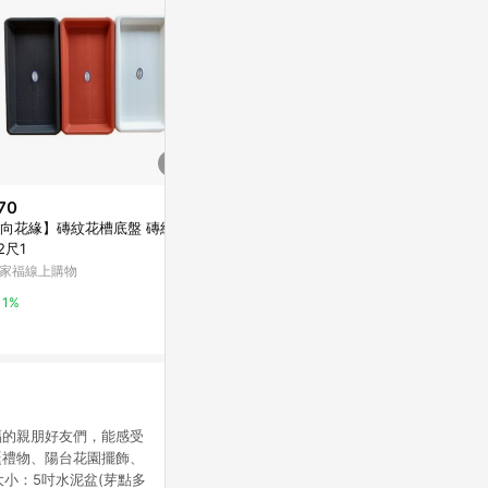
70
$707
$50
向花緣】磚紋花槽底盤 磚紅色
花邊掛花瓶
擴香枝10入
 2尺1
亞洲跨境設計購物平台 Pinkoi
亞洲跨境設計購物
家福線上購物
1%
1%
1%
福的親朋好友們，能感受
誕禮物、陽台花園擺飾、
大小：5吋水泥盆(芽點多