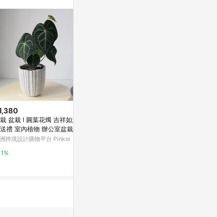
。
1,380
$500
$780
栽 盆栽 l 圓葉花燭 吉祥如意大
銀龍觀音蓮 莫蘭迪色系直紋陶盆
植栽 盆栽 l
送禮 室內植物 辦公室盆栽
室內植物 觀葉植物 禮物 盆栽
計煙囪花盆 
洲跨境設計購物平台 Pinkoi
亞洲跨境設計購物平台 Pinkoi
亞洲跨境設計購物
1%
1%
1%