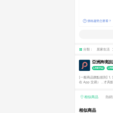
價格趨勢怎麼看？
分類：
居家生活
亞洲跨境設計
[一般商品贈點規則] 1.
在 App 交易），才
扣。 3. LINE 購物
碼)。 4. 透過 LIN
格，部分退款不在此限。 6. 
相似商品
熱銷
後發送。 8. 群眾募
顏色、價位、贈品如與 P
相似商品
使用規則請以點數紅包活動說