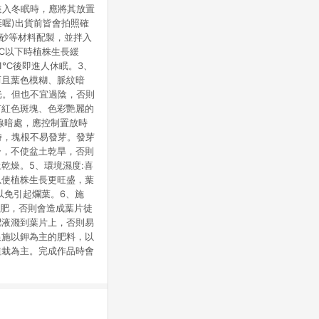
進入冬眠時，應將其放置
棄喔)出貨前皆會拍照確
河砂等材料配製，並拌入
℃以下時植株生長緩
1℃後即進人休眠。3、
而且葉色模糊、脈紋暗
光。但也不宜過陰，否則
有紅色斑塊、色彩艷麗的
線暗處，應控制置放時
時，塊根不易發芽。發芽
分，不使盆土乾旱，否則
乾燥。5、環境濕度:喜
以使植株生長更旺盛，葉
以免引起爛葉。6、施
氮肥，否則會造成葉片徒
肥液濺到葉片上，否則易
追施以鉀為主的肥料，以
植栽為主。完成作品時會