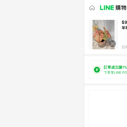
$
亞洲
訂單成立賺1%
下單享LINE P