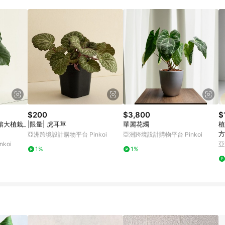
載 Pinkoi APP 後，需透過 LINE 購物前往 Pinkoi 頁面，方享導購資格
$200
$3,800
$
愛心榕大植栽_
|限量| 虎耳草
華麗花燭
植
方
亞洲跨境設計購物平台 Pinkoi
亞洲跨境設計購物平台 Pinkoi
koi
亞
1%
1%