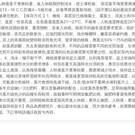
/入秋後葉子逐漸枯萎，進入休眠期控制澆水，使土壤乾燥。 當花葉芋塊莖逐漸
13～16 C C,貯藏4～5個月後，於春季將其重新培植。(請不要以為枯萎就丟
健康完整的。【保存方式 】1、種植：基質皆已換換園土、腐葉土、泥炭土和
2、溫度：性喜高溫，生長最適溫度為21一27℃。不耐寒，人秋溫度降低至20
漸褪色並開始發黃、萎蔫變軟，並進入休眠。銀斑芋的越冬溫度要求更高，低於
較敏感，喜充足的散射光，忌強烈陽光照射。強光曝曬時，嫩葉容易被灼傷，
，其上的美麗斑紋變得暗淡而無光澤。發芽後的植株，應遮去50%一75%的陽
、枝葉易折斷，失去美麗的顏色和光澤。不同的品種需要不同的光照強度，生
光照不足時彩色斑紋會褪色;葉質薄的白色品種需要光照要少些。如置於室內光
久。4、澆水：極不耐干早。種植後要保持盆土濕潤，以利塊莖發芽。盆土乾燥
株在展葉後對水分的要求增多，特別在夏天高溫時水分消耗快，應充分供應水
止盆土過濕，以免塊莖腐爛。人秋後葉片逐漸枯萎，應逐漸減少澆水，保持盆土
燥。植株出芽後即需經常向四周噴水，展葉後更需保持較高的空氣相對濕度，
。空氣過分乾燥時，葉片會很快焦邊干縮。注意:噴水時不要將水淋到葉片上，
每半月追施l一2次肥料，要注意氮磷鉀的配合，以使葉色更鮮艷。忌單純施用
於葉片綠色少的品種生長較弱，故栽養時可稍增加氮肥比例。施肥時要避免將
會出現葉片萎蔫，說明植株因溫度過高而進人休眠，應停止施肥。人秋後，應
植栽與祝賀卡】商品為實體照片，會以最佳化做上板，照片僅供參考，依實際
認。下訂單時請備註祝賀卡內容。