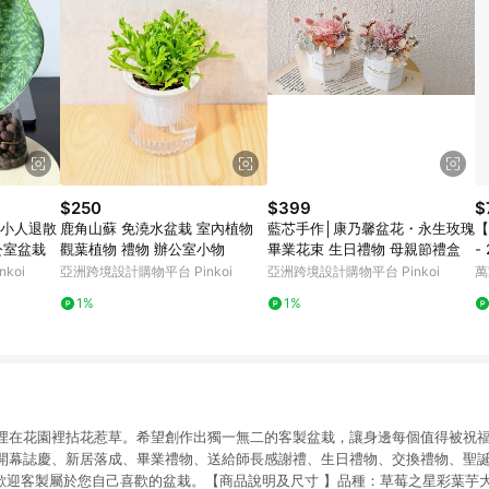
$250
$399
$
_小人退散
鹿角山蘇 免澆水盆栽 室內植物
藍芯手作│康乃馨盆花・永生玫瑰
【
公室盆栽
觀葉植物 禮物 辦公室小物
畢業花束 生日禮物 母親節禮盒
-
koi
亞洲跨境設計購物平台 Pinkoi
亞洲跨境設計購物平台 Pinkoi
萬
1%
1%
埋在花園裡拈花惹草。希望創作出獨一無二的客製盆栽，讓身邊每個值得被祝
開幕誌慶、新居落成、畢業禮物、送給師長感謝禮、生日禮物、交換禮物、聖
.等。歡迎客製屬於您自己喜歡的盆栽。【商品說明及尺寸 】品種：草莓之星彩葉芋