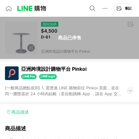
筆記
限時加碼
$4,500
D-61
商品已停售
亞洲跨境設計購物平台 Pinkoi
亞洲跨境設計購物平台 Pinkoi
[一般商品贈點規則] 1. 需透過 LINE 購物前往 Pinkoi 頁面，並在
同一瀏覽器於 24 小時內結帳（若自動跳轉 App ，請在 App 交
易），才具點數回饋資格。 2. 點數回饋計算將扣除訂單金額中的
運費與金流手續費與手動輸入之優惠碼折扣。 3. LINE 購物點數
回饋訂單不得享有 Pinkoi 站方優惠，例如首購優惠，P coins，
商品描述
全站(不包含手動輸入之優惠碼)。 4. 透過 LINE 購物連結到
Pinkoi 以外之網站購買之商品不具贈點資格。 5. 取消訂單或退貨
商品描述
行為，不具贈點資格，部分退款不在此限。 6. APP 請更新至
Android v4.6.0 / iOS v4.1.5 以上才具贈點資格。 7. 點數將於出