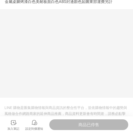
金屬桌腳烤漆白色美耐板面白色ABS封邊顏色如圖東部運費另計
貨後 45 天後發送。 8. 群眾募資商品，禮物卡，開館保證金，補
運費，攤位費等不具贈點資格。 9. LINE 購物站上之商品規格、
顏色、價位、贈品如與 Pinkoi 商品資訊頁及購物車不符，以
Pinkoi 購物商品資訊頁及購物車標示為準。 10. 點數紅包使用規
則請以點數紅包活動說明為準。 11. 若於 LINE 購物前往 Pinkoi
頁面後才首次下載 Pinkoi APP 並完成訂單，不符合導購資格；承
上，首次下載 Pinkoi APP 後，需透過 LINE 購物前往 Pinkoi 頁
面，方享導購資格。
LINE 購物是匯集購物情報與商品資訊的整合性平台，並依購物情報中的趨勢與
風格做合作網路商家的延伸商品推薦，商品資料更新會有時間差，請務必點擊
商品至各合作網路商家，確認現售價與購物條件，一切資訊以合作廠商網頁為
商品已停售
準。
加入筆記
設定到價通知