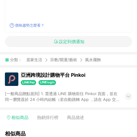
價格趨勢怎麼看？
設定到價通知
分類：
居家生活
宗教/開運/藝術
風水擺飾
亞洲跨境設計購物平台 Pinkoi
[一般商品贈點規則] 1. 需透過 LINE 購物前往 Pinkoi 頁面，並在
同一瀏覽器於 24 小時內結帳（若自動跳轉 App ，請在 App 交
易），才具點數回饋資格。 2. 點數回饋計算將扣除訂單金額中的
運費與金流手續費與手動輸入之優惠碼折扣。 3. LINE 購物點數
回饋訂單不得享有 Pinkoi 站方優惠，例如首購優惠，P coins，
相似商品
熱銷排行榜
商品描述
全站(不包含手動輸入之優惠碼)。 4. 透過 LINE 購物連結到
Pinkoi 以外之網站購買之商品不具贈點資格。 5. 取消訂單或退貨
相似商品
行為，不具贈點資格，部分退款不在此限。 6. APP 請更新至