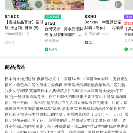
$1,900
$890
限時加碼
降價
【震撼精品百貨】招財
Donkey｜幸運繽紛招
$150
$12
貓_招き猫~擺飾-寶石
財貓（迷你） - 翡翠綠
台灣現貨｜黃水晶招財
【兵
【共1款】
Yahoo購物中心
有.設計uDesign
樹 招財發財樹擺件 客
書籤
廳玄關店面聚財擺飾 財
蝦皮購物
兵兵
0%
2%
神廟祈福加持 辦公室桌
6.4%
3
面風水招財小物 療癒擺
飾
商品描述
日本清水燒招財貓 偶像甜心尺寸：高度14.5cm 闊度9cm材料：瓷器產品
描述：粉色為主題的溫柔可愛偶像 穿着傳統的和服配合草莓的主題記得
我係女仔嚟㗎 充滿着日本古典傳統女性的味道日本製造清水燒介紹“京
燒”是一種以茶道為背景，自江戶時代初期以來主要在東山山麓傳播的陶
器。另一方面，“清水燒”是在清水寺的入口五條坂製作的陶器。目前，京
都燒製的所有陶器都被稱為“京燒/清水燒”這種被稱為結晶釉的釉具有在
熔化和冷卻過程中晶體析出的特徵，美麗的花結晶（はなけっしょう）器
皿，好像表面上開了花。 最重要的是，晶體變大並且出現各種形狀， 而
且不能做出相同的圖案，每一件都是獨一無二的作品日本招財貓達摩專賣
店（Ourlittlezone）於2018年成立，並提供網上購物服務深受本地及海