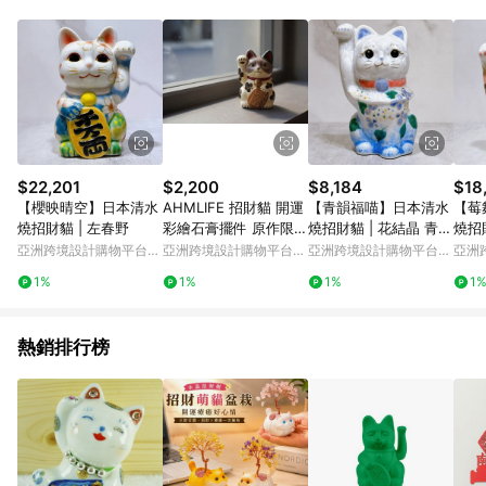
Android v4.6.0 / iOS v4.1.5 以上才具贈點資格。 7. 點數將於出
貨後 45 天後發送。 8. 群眾募資商品，禮物卡，開館保證金，補
運費，攤位費等不具贈點資格。 9. LINE 購物站上之商品規格、
顏色、價位、贈品如與 Pinkoi 商品資訊頁及購物車不符，以
Pinkoi 購物商品資訊頁及購物車標示為準。 10. 點數紅包使用規
則請以點數紅包活動說明為準。 11. 若於 LINE 購物前往 Pinkoi
頁面後才首次下載 Pinkoi APP 並完成訂單，不符合導購資格；承
上，首次下載 Pinkoi APP 後，需透過 LINE 購物前往 Pinkoi 頁
面，方享導購資格。
$22,201
$2,200
$8,184
$18
【櫻映晴空】日本清水
AHMLIFE 招財貓 開運
【青韻福喵】日本清水
【莓
燒招財貓 | 左春野
彩繪石膏擺件 原作限量
燒招財貓 | 花結晶 青白
燒招
商品
体花
亞洲跨境設計購物平台
亞洲跨境設計購物平台
亞洲跨境設計購物平台
亞洲
Pinkoi
Pinkoi
Pinkoi
Pinko
1%
1%
1%
1
熱銷排行榜