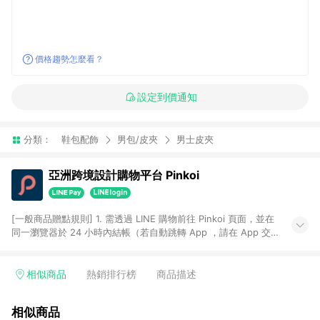
價格趨勢怎麼看？
設定到價通知
分類：
鞋包配飾
男包/皮夾
男士皮夾
亞洲跨境設計購物平台 Pinkoi
[一般商品贈點規則] 1. 需透過 LINE 購物前往 Pinkoi 頁面，並在
同一瀏覽器於 24 小時內結帳（若自動跳轉 App ，請在 App 交
易），才具點數回饋資格。 2. 點數回饋計算將扣除訂單金額中的
運費與金流手續費與手動輸入之優惠碼折扣。 3. LINE 購物點數
回饋訂單不得享有 Pinkoi 站方優惠，例如首購優惠，P coins，
相似商品
熱銷排行榜
商品描述
全站(不包含手動輸入之優惠碼)。 4. 透過 LINE 購物連結到
Pinkoi 以外之網站購買之商品不具贈點資格。 5. 取消訂單或退貨
相似商品
行為，不具贈點資格，部分退款不在此限。 6. APP 請更新至