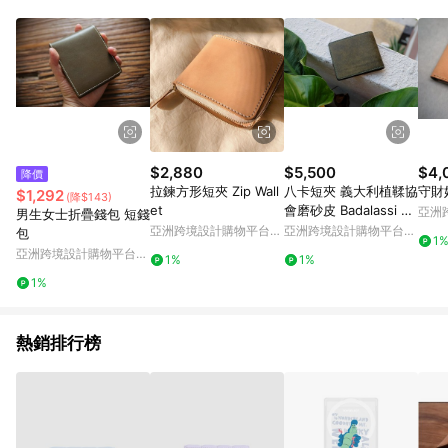
Android v4.6.0 / iOS v4.1.5 以上才具贈點資格。 7. 點數將於出
貨後 45 天後發送。 8. 群眾募資商品，禮物卡，開館保證金，補
運費，攤位費等不具贈點資格。 9. LINE 購物站上之商品規格、
顏色、價位、贈品如與 Pinkoi 商品資訊頁及購物車不符，以
Pinkoi 購物商品資訊頁及購物車標示為準。 10. 點數紅包使用規
則請以點數紅包活動說明為準。 11. 若於 LINE 購物前往 Pinkoi
頁面後才首次下載 Pinkoi APP 並完成訂單，不符合導購資格；承
上，首次下載 Pinkoi APP 後，需透過 LINE 購物前往 Pinkoi 頁
面，方享導購資格。
$2,880
$5,500
$4,
降價
拉鍊方形短夾 Zip Wall
八卡短夾 義大利植鞣協
守財
$1,292
(降$143)
et
會磨砂皮 Badalassi Ca
亞洲
男生女士折疊錢包 短錢
rlo Pueblo 手工縫
Pinko
亞洲跨境設計購物平台
亞洲跨境設計購物平台
包
1
Pinkoi
Pinkoi
亞洲跨境設計購物平台
1%
1%
Pinkoi
1%
熱銷排行榜