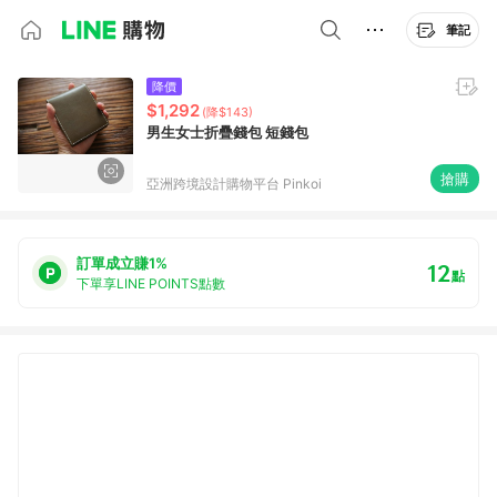
筆記
降價
$1,292
(降$143)
男生女士折疊錢包 短錢包
搶購
亞洲跨境設計購物平台 Pinkoi
訂單成立賺1%
12
點
下單享LINE POINTS點數