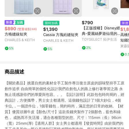
$790
限時加碼
降價
【正版授權】Disney經
$890
$1,390
$1,
(雙重省$244)
典-愛麗絲夢遊仙境的
方格縫線短夾
Cassia 方塊絎縫短夾
高橋短夾
毛毛蟲MagSafe磁吸卡
TOYSELECT 拓伊生活
CHARLES & KEITH
短錢
CHARLES & KEITH
片夾
東森購
2%
5%
5%
0.
商品描述
【關於產品】挑選自然的素材全手工製作專注復古原皮的韻味堅持手工原
創作追求 自由簡單的個性化設計我們在創包人的路上修行著學習之路 永
無止境感謝你們的厚愛與包容。。。【設計說明】此款包包時尚簡約，經
典設計，方便攜帶，男士女士都適用。這個錢包設計了1個大鈔位，4個
卡位,，一個證件位，1個零錢包，簡約時尚，滿足您的日常的收納。【材
質】優質頭層牛皮【顏色/尺寸】這款長錢夾製作了2個顏色，藍色和綠
色， 成熟而不失活潑，適合各種類型的您。尺寸：115mm（長）96cm
（寬）25mm(厚)【適用人群】女士男士都適用【發貨時間】由於我們的