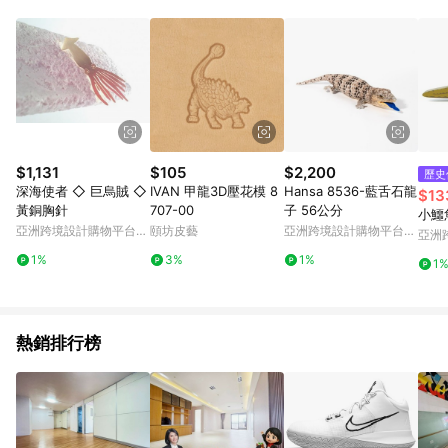
Android v4.6.0 / iOS v4.1.5 以上才具贈點資格。 7. 點數將於出
貨後 45 天後發送。 8. 群眾募資商品，禮物卡，開館保證金，補
運費，攤位費等不具贈點資格。 9. LINE 購物站上之商品規格、
顏色、價位、贈品如與 Pinkoi 商品資訊頁及購物車不符，以
Pinkoi 購物商品資訊頁及購物車標示為準。 10. 點數紅包使用規
則請以點數紅包活動說明為準。 11. 若於 LINE 購物前往 Pinkoi
頁面後才首次下載 Pinkoi APP 並完成訂單，不符合導購資格；承
上，首次下載 Pinkoi APP 後，需透過 LINE 購物前往 Pinkoi 頁
面，方享導購資格。
$1,131
$105
$2,200
歷史
深海使者 ◇ 巨烏賊 ◇
IVAN 甲龍3D壓花模 8
Hansa 8536-藍舌石龍
$13
黃銅胸針
707-00
子 56公分
小鱷
亞洲跨境設計購物平台
頤坊皮藝
亞洲跨境設計購物平台
亞洲
Pinkoi
Pinkoi
Pinko
1%
3%
1%
1
熱銷排行榜