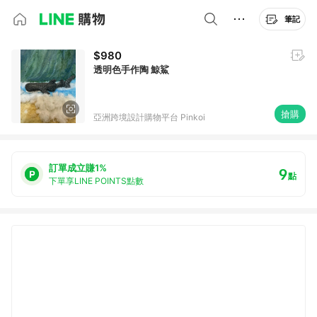
筆記
$980
透明色手作陶 鯨鯊
搶購
亞洲跨境設計購物平台 Pinkoi
訂單成立賺1%
9
點
下單享LINE POINTS點數