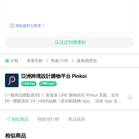
價格趨勢怎麼看？
設定到價通知
分類：
美食生鮮
熟食/小吃
速食調理包
亞洲跨境設計購物平台 Pinkoi
[一般商品贈點規則] 1. 需透過 LINE 購物前往 Pinkoi 頁面，並在
同一瀏覽器於 24 小時內結帳（若自動跳轉 App ，請在 App 交
易），才具點數回饋資格。 2. 點數回饋計算將扣除訂單金額中的
運費與金流手續費與手動輸入之優惠碼折扣。 3. LINE 購物點數
回饋訂單不得享有 Pinkoi 站方優惠，例如首購優惠，P coins，
相似商品
熱銷排行榜
商品描述
全站(不包含手動輸入之優惠碼)。 4. 透過 LINE 購物連結到
Pinkoi 以外之網站購買之商品不具贈點資格。 5. 取消訂單或退貨
相似商品
行為，不具贈點資格，部分退款不在此限。 6. APP 請更新至