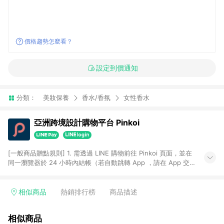
價格趨勢怎麼看？
設定到價通知
分類：
美妝保養
香水/香氛
女性香水
亞洲跨境設計購物平台 Pinkoi
[一般商品贈點規則] 1. 需透過 LINE 購物前往 Pinkoi 頁面，並在
同一瀏覽器於 24 小時內結帳（若自動跳轉 App ，請在 App 交
易），才具點數回饋資格。 2. 點數回饋計算將扣除訂單金額中的
運費與金流手續費與手動輸入之優惠碼折扣。 3. LINE 購物點數
回饋訂單不得享有 Pinkoi 站方優惠，例如首購優惠，P coins，
相似商品
熱銷排行榜
商品描述
全站(不包含手動輸入之優惠碼)。 4. 透過 LINE 購物連結到
Pinkoi 以外之網站購買之商品不具贈點資格。 5. 取消訂單或退貨
相似商品
行為，不具贈點資格，部分退款不在此限。 6. APP 請更新至