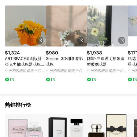
Android v4.6.0 / iOS v4.1.5 以上才具贈點資格。 7. 點數將於出
貨後 45 天後發送。 8. 群眾募資商品，禮物卡，開館保證金，補
運費，攤位費等不具贈點資格。 9. LINE 購物站上之商品規格、
顏色、價位、贈品如與 Pinkoi 商品資訊頁及購物車不符，以
Pinkoi 購物商品資訊頁及購物車標示為準。 10. 點數紅包使用規
則請以點數紅包活動說明為準。 11. 若於 LINE 購物前往 Pinkoi
頁面後才首次下載 Pinkoi APP 並完成訂單，不符合導購資格；承
上，首次下載 Pinkoi APP 後，需透過 LINE 購物前往 Pinkoi 頁
面，方享導購資格。
$1,324
$980
$1,938
$17
ARTISPACE原創設計
Serene 3D列印 卷影
轉彎-曲線透明抽象造
紙花，
亞克力插花瓶器花瓶擺
花瓶
型玻璃花器
星花粉
件
米。
亞洲跨境設計購物平台
亞洲跨境設計購物平台
亞洲跨境設計購物平台
亞洲
Pinkoi
Pinkoi
Pinkoi
Pinko
1%
1%
1%
1
熱銷排行榜