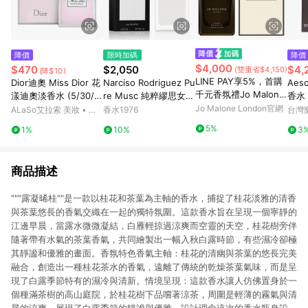
降價
限時加碼
降價
$4,000
$470
$2,050
$4,
(雙重省$4,150)
(降$10)
LINE PAY享5%，首購
Dior迪奧 Miss Dior 花
Narciso Rodriguez Pu
Aes
千元香氛禮Jo Malone
漾迪奧淡香水 (5/30/5
re Musc 純粹繆思女性
香水 
London 絲柏與葡萄藤
0/100ml)
淡香精
Jo Malone London官網
80
ALaSo艾拉索 美妝 • 保
香水1976
台灣
芳醇香水
養 • 香氛
5%
1%
10%
3
商品描述
"""露凝晞桂""是一款以桂花和茶葉為主軸的香水，捕捉了桂花淡雅的清香
與茶葉悠長的香氣交織在一起的獨特氛圍。這款香水旨在呈現一個寧靜的
江邊早晨，當露水微微凝結，白雁輕掠過涼爽而空靈的天空，桂花樹旁伴
隨著帶有水氣的茶葉香氣，共同繪製出一幅入秋白露時節，有些濕冷卻極
其靜謐和優雅的畫面。香氛特色香氣主軸：桂花的清幽與茶葉的悠長完美
融合，創造出一種桂花茶水的香氣，遠離了傳統的乾燥茶葉氣味，而是呈
現了白露季節特有的濕冷與清新。情境呈現：這款香水讓人仿佛置身於一
個種滿茶樹的高山庭院，於桂花樹下品嚐著涼茶，周圍是輕薄的霧氣與清