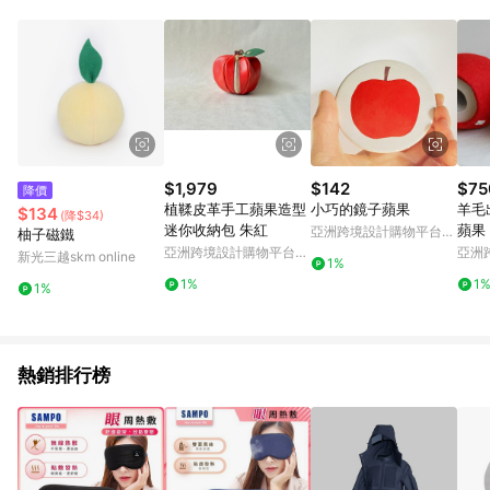
Android v4.6.0 / iOS v4.1.5 以上才具贈點資格。 7. 點數將於出
貨後 45 天後發送。 8. 群眾募資商品，禮物卡，開館保證金，補
運費，攤位費等不具贈點資格。 9. LINE 購物站上之商品規格、
顏色、價位、贈品如與 Pinkoi 商品資訊頁及購物車不符，以
Pinkoi 購物商品資訊頁及購物車標示為準。 10. 點數紅包使用規
則請以點數紅包活動說明為準。 11. 若於 LINE 購物前往 Pinkoi
頁面後才首次下載 Pinkoi APP 並完成訂單，不符合導購資格；承
上，首次下載 Pinkoi APP 後，需透過 LINE 購物前往 Pinkoi 頁
面，方享導購資格。
$1,979
$142
$75
降價
植鞣皮革手工蘋果造型
小巧的鏡子蘋果
羊毛
$134
(降$34)
迷你收納包 朱紅
蘋果
亞洲跨境設計購物平台
柚子磁鐵
Pinkoi
亞洲跨境設計購物平台
亞洲
新光三越skm online
1%
Pinkoi
Pinko
1%
1
1%
熱銷排行榜