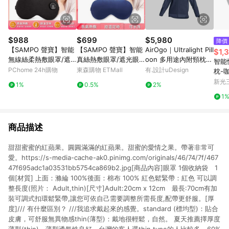
$988
$699
$5,980
降價
【SAMPO 聲寶】智能
【SAMPO 聲寶】智能
AirOgo｜Ultralight Pill
$1,
無線絲柔熱敷眼罩/遮
真絲熱敷眼罩/遮光眼
oon 多用途內附頸枕旅
智能
光眼罩/蒸氣眼罩 HQ-Z
罩/蒸氣眼罩(HQ-Z22Y
行外套 (女款) - 寂靜藍
PChome 24h購物
東森購物 ETMall
有.設計uDesign
枕-
24Y6L
1L)
新光三
1%
0.5%
2%
1
商品描述
甜甜蜜蜜的紅蘋果。圓圓滿滿的紅蘋果。甜蜜的愛情之果。帶著非常可
愛。https://s-media-cache-ak0.pinimg.com/originals/46/74/7f/467
47f695adc1a03531bb5754ca869b2.jpg[商品內容]眼罩 1個收納袋 1
個[材質] 上面：滌綸 100%後面：棉布 100% 紅色鬆緊帶：紅色 可以調
整長度(照片： Adult,thin)[尺寸]Adult:20cm x 12cm 最長:70cm有加
裝可調式扣環鬆緊帶,讓您可依自己需要調整所需長度,配帶更舒服。[厚
度]/// 有什麼區別？ ///我追求戴起來的感覺。standard (標均型)：貼合
皮膚，可舒服無異物感thin(薄型)：戴地很輕鬆，自然。 夏天推薦擇厚度