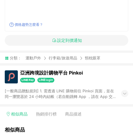
價格趨勢怎麼看？
設定到價通知
分類：
運動戶外
行李箱/旅遊用品
頸枕眼罩
亞洲跨境設計購物平台 Pinkoi
[一般商品贈點規則] 1. 需透過 LINE 購物前往 Pinkoi 頁面，並在
同一瀏覽器於 24 小時內結帳（若自動跳轉 App ，請在 App 交
易），才具點數回饋資格。 2. 點數回饋計算將扣除訂單金額中的
運費與金流手續費與手動輸入之優惠碼折扣。 3. LINE 購物點數
回饋訂單不得享有 Pinkoi 站方優惠，例如首購優惠，P coins，
相似商品
熱銷排行榜
商品描述
全站(不包含手動輸入之優惠碼)。 4. 透過 LINE 購物連結到
Pinkoi 以外之網站購買之商品不具贈點資格。 5. 取消訂單或退貨
相似商品
行為，不具贈點資格，部分退款不在此限。 6. APP 請更新至