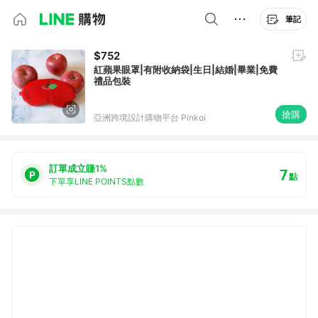
筆記
$752
紅蘋果眼罩|有附收納袋|生日|結婚|畢業|免費
禮品包裝
搶購
亞洲跨境設計購物平台 Pinkoi
訂單成立賺1%
7
點
下單享LINE POINTS點數