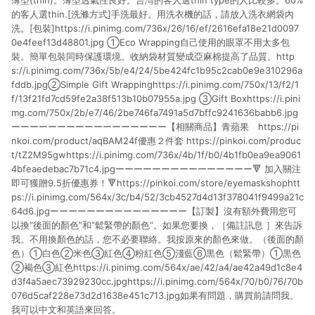
薄型(thin)。薄型透氣性良好。台灣的客人選thin type的人比較多。60%
的客人選thin.[洗滌方式]手洗最好。用洗衣機的話，請放入洗衣網袋內
洗。[包裝]https://i.pinimg.com/736x/26/16/ef/2616efa18e21d0097
0e4feef13d48801.jpg ①Eco Wrapping自己使用的眼罩不用太多包
裝。簡單包裝同時保護環境。收納袋材質變成亞麻棉提高了品質。http
s://i.pinimg.com/736x/5b/e4/24/5be424fc1b95c2cab0e9e310296a
fddb.jpg②Simple Gift Wrappinghttps://i.pinimg.com/750x/13/f2/1
f/13f21fd7cd59fe2a38f513b10b07955a.jpg ③Gift Boxhttps://i.pini
mg.com/750x/2b/e7/46/2be746fa7491a5d7bffc9241636babb6.jpg
ーーーーーーーーーーーーーーーーー【相關商品】青蘋果 https://pi
nkoi.com/product/aqBAM24f優惠２件套 https://pinkoi.com/produc
t/tZ2M95gwhttps://i.pinimg.com/736x/4b/1f/b0/4b1fb0ea9ea9061
4bfeaedebac7b71c4.jpgーーーーーーーーーーーーーーー🔻 加入關注
即可獲贈9.5折優惠券！🔻https://pinkoi.com/store/eyemaskshophtt
ps://i.pinimg.com/564x/3c/b4/52/3cb4527d4d13f378041f9499a21c
64d6.jpgーーーーーーーーーーーーーーー【訂製】沒有額外費用您可
以換“後面的顏色”和“鬆緊帶的顏色”。如果您要換，［備註訊息 ］來告訴
我。不用換顏色的話，您不必要聯絡。我按原來的顏色來做。（後面的顏
色）①白色②米色③紅色④粉紅色⑤淺藍⑥黒色（鬆緊帶）①黒色
②褐色③紅色https://i.pinimg.com/564x/ae/42/a4/ae42a49d1c8e4
d3f4a5aec73929230cc.jpghttps://i.pinimg.com/564x/70/b0/76/70b
076d5caf228e73d2d1638e451c713.jpg如果有問題，購買前請問我。
我可以中文和英語來回答。