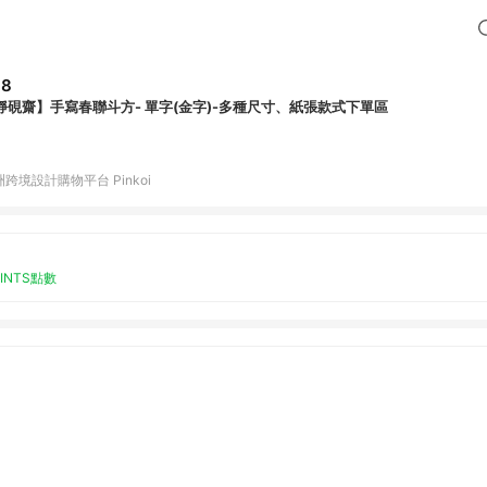
88
靜硯齋】手寫春聯斗方- 單字(金字)-多種尺寸、紙張款式下單區
跨境設計購物平台 Pinkoi
OINTS點數