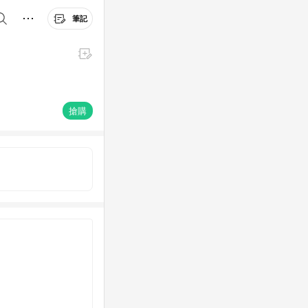
筆記
搶購