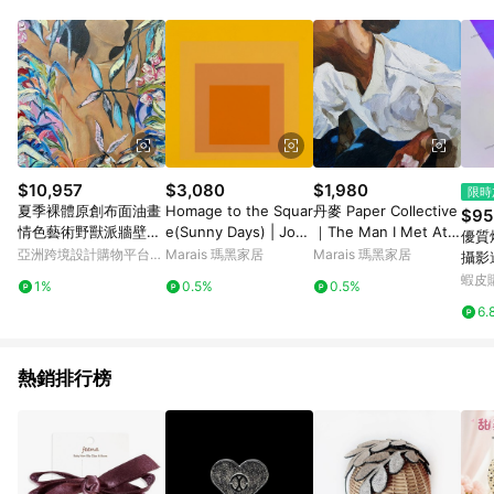
Android v4.6.0 / iOS v4.1.5 以上才具贈點資格。 7. 點數將於出
貨後 45 天後發送。 8. 群眾募資商品，禮物卡，開館保證金，補
運費，攤位費等不具贈點資格。 9. LINE 購物站上之商品規格、
顏色、價位、贈品如與 Pinkoi 商品資訊頁及購物車不符，以
Pinkoi 購物商品資訊頁及購物車標示為準。 10. 點數紅包使用規
則請以點數紅包活動說明為準。 11. 若於 LINE 購物前往 Pinkoi
頁面後才首次下載 Pinkoi APP 並完成訂單，不符合導購資格；承
上，首次下載 Pinkoi APP 後，需透過 LINE 購物前往 Pinkoi 頁
面，方享導購資格。
$10,957
$3,080
$1,980
限時
夏季裸體原創布面油畫
Homage to the Squar
丹麥 Paper Collective
$95
情色藝術野獸派牆壁裝
e(Sunny Days) | Jose
｜The Man I Met At
優質
飾藝術
f Albers - 銀色鋁框-中
A Bar 藝術掛畫 - 50*7
亞洲跨境設計購物平台
Marais 瑪黑家居
Marais 瑪黑家居
攝影
尺寸
0cm
Pinkoi
裝飾
蝦皮
1%
0.5%
0.5%
貼膜
6.
透明
花花
熱銷排行榜