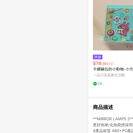
降價
$78
(降$72)
卡娜赫拉的小動物-小
一品川流居家生活館
3%
商品描述
**MIRROR LAM
更好收納;化妝鏡燈採用大於9
X產品材質 ABS+PC產品