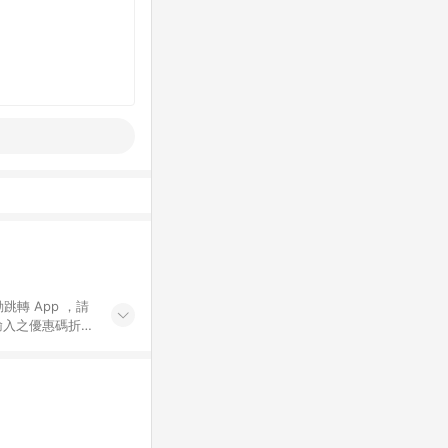
動跳轉 App ，請
輸入之優惠碼折
手動輸入之優惠
行為，不具贈點資
數將於出貨後 45 天
站上之商品規格、
 10. 點數紅包
PP 並完成訂單，不