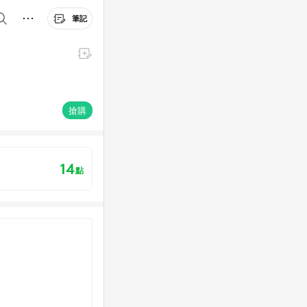
筆記
搶購
14
點