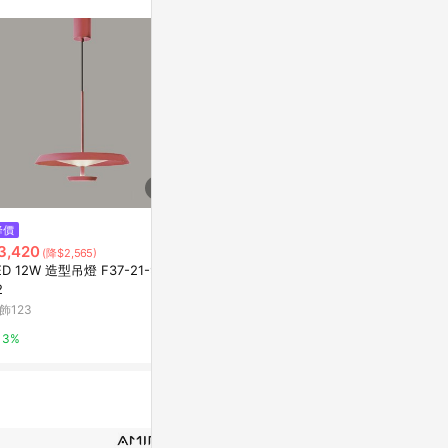
。
降價
降價
降價
3,420
$580
$2,111
(降$2,565)
(降$100)
(降$3,
ED 12W 造型吊燈 F37-21-913
矽吸管&三稜膜戳組2.0_繽紛色
E-home Fr
2
系| 環保吸管/矽膠吸管/附保特紗
能金屬白柱桌-
外袋(新款)+不鏽鋼清潔刷
飾123
仁舟淨塑
特力屋
3%
2%
0%