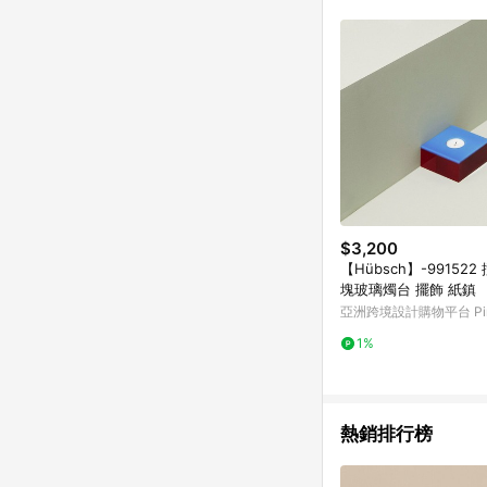
符合導購資格；承上，首次下
$3,200
【Hübsch】-99152
塊玻璃燭台 擺飾 紙鎮
亞洲跨境設計購物平台 Pin
1%
熱銷排行榜