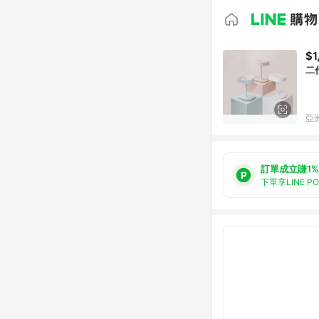
$1
二代
亞洲
訂單成立賺1%
下單享LINE P