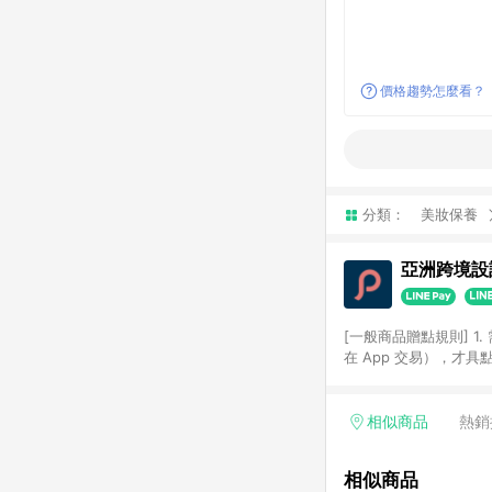
價格趨勢怎麼看？
分類：
美妝保養
亞洲跨境設計
[一般商品贈點規則] 1.
在 App 交易），才
扣。 3. LINE 購物
碼)。 4. 透過 LIN
格，部分退款不在此限。 6. 
相似商品
熱銷
後發送。 8. 群眾募
顏色、價位、贈品如與 P
相似商品
使用規則請以點數紅包活動說