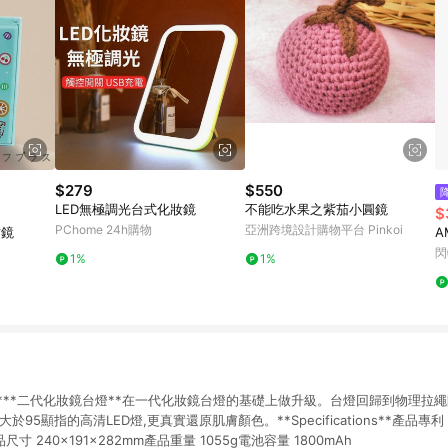
$279
$550
LED無極調光台式化妝鏡
不能吃水果之紫茄小圓鏡
$
PChome 24h購物
亞洲跨境設計購物平台 Pinkoi
方鏡
閃
1%
1%
PS 2****二代化妝鏡台燈**在一代化妝鏡台燈的基礎上做升級。台燈回歸到物理
5顯指的高清LED燈,更真實還原肌膚顏色。**Specifications**產品專利 ZL0
尺寸 240×191×282mm產品重量 1055g電池容量 1800mAh