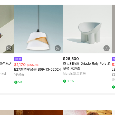
載 Pinkoi APP 後，需透過 LINE 購物前往 Pinkoi 頁面，方享導購資格
$26,500
降價
2 撞色系方
義大利原廠 Driade Roly Poly 象
$1,170
$
(降$5,880)
腿椅 水泥白
E27造型單吊燈 B69-13-62024
L
koi
Marais 瑪黑家居
2
YP燈飾
燈
0.5%
5%