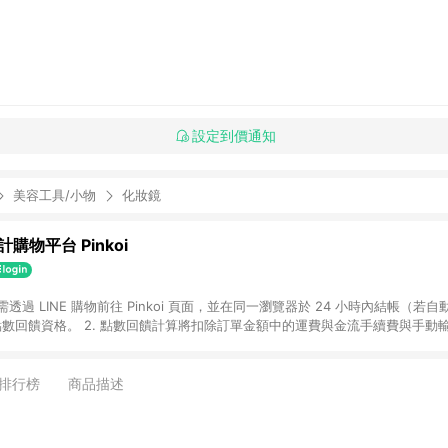
設定到價通知
美容工具/小物
化妝鏡
購物平台 Pinkoi
 需透過 LINE 購物前往 Pinkoi 頁面，並在同一瀏覽器於 24 小時內結帳（若自
具點數回饋資格。 2. 點數回饋計算將扣除訂單金額中的運費與金流手續費與手動
點數回饋訂單不得享有 Pinkoi 站方優惠，例如首購優惠，P coins，全站(不包含
E 購物連結到 Pinkoi 以外之網站購買之商品不具贈點資格。 5. 取消訂單或退貨
APP 請更新至Android v4.6.0 / iOS v4.1.5 以上才具贈點資格。 7. 點
排行榜
商品描述
資商品，禮物卡，開館保證金，補運費，攤位費等不具贈點資格。 9. LINE 購物
inkoi 商品資訊頁及購物車不符，以 Pinkoi 購物商品資訊頁及購物車標示為準。
明為準。 11. 若於 LINE 購物前往 Pinkoi 頁面後才首次下載 Pinkoi A