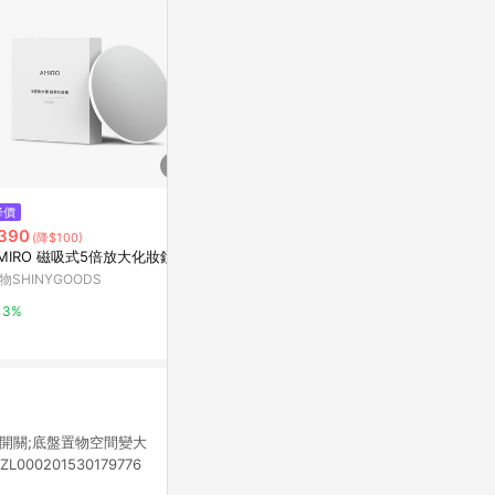
降價
限時加碼
限時加碼
390
$16
$18
(降$100)
AMIRO 磁吸式5倍放大化妝鏡
隔日到貨🎀自拍凸面鏡 自拍神器
自拍凸面鏡 7
小圓鏡 自拍鏡 隨身鏡 廣角鏡 情
遊自拍廣角鏡
物SHINYGOODS
侶小物 送禮小物 實用小物 情侶
國拍照小鏡子
蝦皮購物
蝦皮購物
3%
小物 拍照道具
妝鏡 旅遊自
7.2%
6%
拉繩開關;底盤置物空間變大
00201530179776