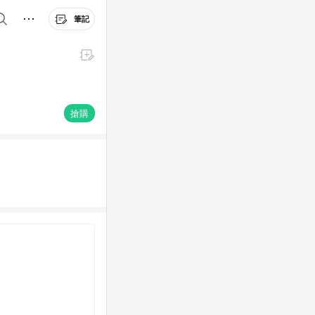
筆記
搶購