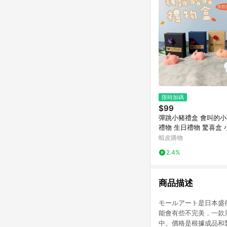
限時加碼
$99
彈跳小豬禮盒 會叫的小
禮物 生日禮物 驚喜盒 小豬玩偶
小豬禮盒 彈跳盒小豬 
蝦皮購物
2.4%
商品描述
モールアート是日本盛
能會有些不完美，一款
中。價格是根據成品和