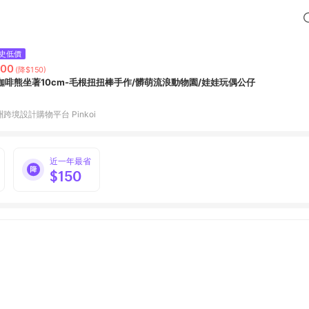
史低價
200
(降$150)
咖啡熊坐著10cm-毛根扭扭棒手作/髒萌流浪動物園/娃娃玩偶公仔
跨境設計購物平台 Pinkoi
近一年最省
$150