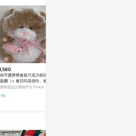
。
1,560
$1,059
$800
你可愛胖胖倉鼠巧克力棕玩偶
大象造型鑰匙圈
毛茸茸短圍巾
匙圈（+ 春日印花領巾、粉色
亞洲跨境設計購物平台 Pinkoi
亞洲跨境設計購物
包）
洲跨境設計購物平台 Pinkoi
1%
1%
1%