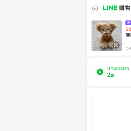
歷
$
淺
亞洲
訂單成立賺1%
2
點