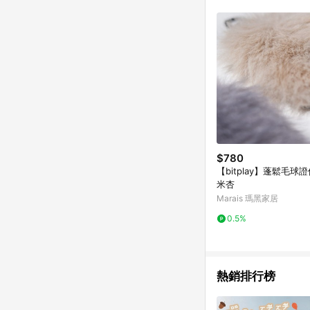
符合導購資格；承上，首次下
$780
【bitplay】蓬鬆毛球證
米杏
Marais 瑪黑家居
0.5%
熱銷排行榜