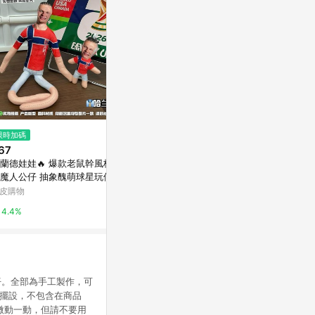
限時加碼
限時加碼
限時加碼
67
$408
$185
蘭德娃娃🔥 爆款老鼠幹風格 挪
正版授權 寶可夢Pokémon 仙子
⭐韓國代購正版⭐
魔人公仔 抽象醜萌球星玩偶 梅
伊布娃娃 月亮伊布 太陽伊布 發
GHTEEZ毛
 C羅 姆巴佩 生日交換禮物新款
光禮品袋 神奇寶貝精靈寶可夢絨
配飾
皮購物
蝦皮購物
蝦皮購物
蘭德梅西C羅姆
毛娃娃 生日禮物
4.4%
5.6%
12%
仔。全部為手工製作，可
來擺設，不包含在商品
微動一動，但請不要用