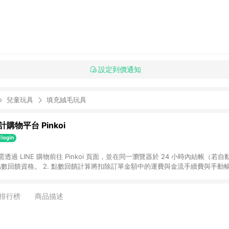
設定到價通知
兒童玩具
填充絨毛玩具
購物平台 Pinkoi
 需透過 LINE 購物前往 Pinkoi 頁面，並在同一瀏覽器於 24 小時內結帳（若自
具點數回饋資格。 2. 點數回饋計算將扣除訂單金額中的運費與金流手續費與手動
點數回饋訂單不得享有 Pinkoi 站方優惠，例如首購優惠，P coins，全站(不包含
E 購物連結到 Pinkoi 以外之網站購買之商品不具贈點資格。 5. 取消訂單或退貨
APP 請更新至Android v4.6.0 / iOS v4.1.5 以上才具贈點資格。 7. 點
排行榜
商品描述
資商品，禮物卡，開館保證金，補運費，攤位費等不具贈點資格。 9. LINE 購物
inkoi 商品資訊頁及購物車不符，以 Pinkoi 購物商品資訊頁及購物車標示為準。
明為準。 11. 若於 LINE 購物前往 Pinkoi 頁面後才首次下載 Pinkoi A