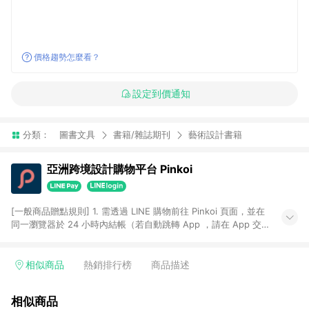
價格趨勢怎麼看？
設定到價通知
分類：
圖書文具
書籍/雜誌期刊
藝術設計書籍
亞洲跨境設計購物平台 Pinkoi
[一般商品贈點規則] 1. 需透過 LINE 購物前往 Pinkoi 頁面，並在
同一瀏覽器於 24 小時內結帳（若自動跳轉 App ，請在 App 交
易），才具點數回饋資格。 2. 點數回饋計算將扣除訂單金額中的
運費與金流手續費與手動輸入之優惠碼折扣。 3. LINE 購物點數
回饋訂單不得享有 Pinkoi 站方優惠，例如首購優惠，P coins，
相似商品
熱銷排行榜
商品描述
全站(不包含手動輸入之優惠碼)。 4. 透過 LINE 購物連結到
Pinkoi 以外之網站購買之商品不具贈點資格。 5. 取消訂單或退貨
相似商品
行為，不具贈點資格，部分退款不在此限。 6. APP 請更新至