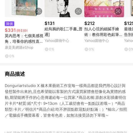
$131
$212
$12
降價
給烏鴉的歌[二手書_普
扣人心弦的細膩手繪
最後
$331
(降$89)
通]
術：教你用彩色鉛筆刻
告別
莫內思考：七個美感視
劃美好的事物[二手書_
Yahoo購物中心
Yahoo購物中心
Yah
角，培養你的感性直覺
普通]
力
康是美網購eShop
0%
0%
0
0%
商品描述
Donguriartstudio X 橡木果藝術工作室每一樣商品都是我們用心設計與
發想製作出來的,且也希望能以客製的方式讓買家體會想像化為實體的感
動,期望能將手作的心意傳遞給每一位買家.*商品名稱:原創水彩插畫明信
片卡片*材質:紙*尺寸: 9*13cm（人工裁切會有一點點誤差哦～）*商品
類型:卡片／明信片*商品介紹:吃不胖甜點歡迎點好點滿：）*輸出／拍照
／電腦或手機螢幕看，皆會有色差，如無法接受請勿下單哦～
LINE 購物是匯集購物情報與商品資訊的整合性平台，並依購物情報中的趨勢與