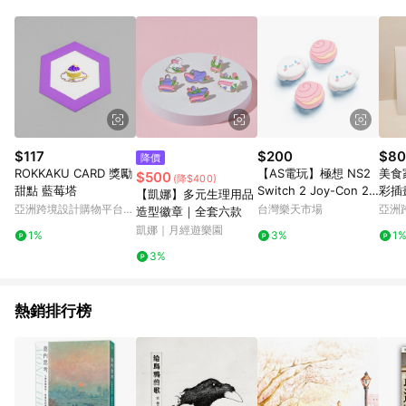
Android v4.6.0 / iOS v4.1.5 以上才具贈點資格。 7. 點數將於出
貨後 45 天後發送。 8. 群眾募資商品，禮物卡，開館保證金，補
運費，攤位費等不具贈點資格。 9. LINE 購物站上之商品規格、
顏色、價位、贈品如與 Pinkoi 商品資訊頁及購物車不符，以
Pinkoi 購物商品資訊頁及購物車標示為準。 10. 點數紅包使用規
則請以點數紅包活動說明為準。 11. 若於 LINE 購物前往 Pinkoi
頁面後才首次下載 Pinkoi APP 並完成訂單，不符合導購資格；承
上，首次下載 Pinkoi APP 後，需透過 LINE 購物前往 Pinkoi 頁
面，方享導購資格。
$117
$200
$80
降價
ROKKAKU CARD 獎勵
【AS電玩】極想 NS2
美食
$500
(降$400)
甜點 藍莓塔
Switch 2 Joy-Con 2
彩插
【凱娜】多元生理用品
控制器 專用 搖桿帽套
亞洲跨境設計購物平台
台灣樂天市場
亞洲
造型徽章｜全套六款
類比套 三麗鷗 大耳狗
Pinkoi
Pinko
凱娜｜月經遊樂園
1%
3%
1
3%
熱銷排行榜