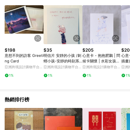
Android v4.6.0 / iOS v4.1.5 以上才具贈點資格。 7. 點數將於出
貨後 45 天後發送。 8. 群眾募資商品，禮物卡，開館保證金，補
運費，攤位費等不具贈點資格。 9. LINE 購物站上之商品規格、
顏色、價位、贈品如與 Pinkoi 商品資訊頁及購物車不符，以
Pinkoi 購物商品資訊頁及購物車標示為準。 10. 點數紅包使用規
則請以點數紅包活動說明為準。 11. 若於 LINE 購物前往 Pinkoi
頁面後才首次下載 Pinkoi APP 並完成訂單，不符合導購資格；承
上，首次下載 Pinkoi APP 後，需透過 LINE 購物前往 Pinkoi 頁
面，方享導購資格。
$198
$35
$205
$20
意想不到的訪客 Greeti
明信片 安靜的小孩 /刺
心意卡 - 抱抱肥鵝 | 問
心意卡
ng Card
蝟小孩-安靜的時刻系
候卡關懷 | 水彩女孩插
插畫)
列
畫 | dodolulu
女孩
亞洲跨境設計購物平台
亞洲跨境設計購物平台
亞洲跨境設計購物平台
亞洲
Pinkoi
Pinkoi
Pinkoi
Pinko
1%
1%
1%
1
熱銷排行榜