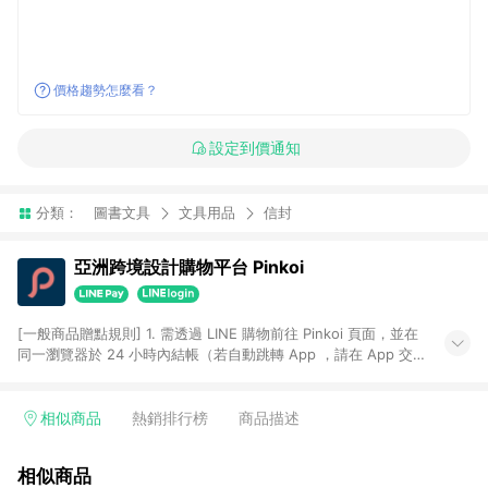
價格趨勢怎麼看？
設定到價通知
分類：
圖書文具
文具用品
信封
亞洲跨境設計購物平台 Pinkoi
[一般商品贈點規則] 1. 需透過 LINE 購物前往 Pinkoi 頁面，並在
同一瀏覽器於 24 小時內結帳（若自動跳轉 App ，請在 App 交
易），才具點數回饋資格。 2. 點數回饋計算將扣除訂單金額中的
運費與金流手續費與手動輸入之優惠碼折扣。 3. LINE 購物點數
回饋訂單不得享有 Pinkoi 站方優惠，例如首購優惠，P coins，
相似商品
熱銷排行榜
商品描述
全站(不包含手動輸入之優惠碼)。 4. 透過 LINE 購物連結到
Pinkoi 以外之網站購買之商品不具贈點資格。 5. 取消訂單或退貨
相似商品
行為，不具贈點資格，部分退款不在此限。 6. APP 請更新至