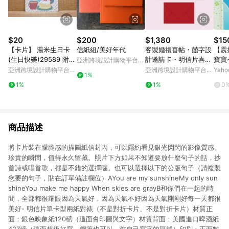
$20
$200
$1,380
$15
【卡片】 湯米生日卡
信紙組/美好年代
客製婚禮喜帖・囍字設
【震
(生日快樂)29589 附信
計邀請卡・明信片喜
寶寶
亞洲跨境設計購物平台
封
帖・含喜帖信封(MA01
Pinkoi
亞洲跨境設計購物平台
亞洲跨境設計購物平台
Yah
1%
3)
Pinkoi
Pinkoi
1%
1%
0
商品描述
將卡片裝在朦朧感的描圖紙信封內，可以隱約看見銀光閃閃的影像質感。
珍貴的瞬間，值得永久留藏。照片下方如果不知道要放什麼句子的話，抄
首詩或唱首歌，都是不錯的選擇喔。也可以選擇以下的公版句子（請複製
您要的句子，貼在訂單備註欄位）AYou are my sunshineMy only sun
shineYou make me happy When skies are grayB和你們在一起的時
間，全部都很耀眼因為天氣好，因為天氣不好因為天氣剛剛好每一天都很
美好- 明信片單卡型兩紙對裱（不是對折卡片、不是對折卡片）材質正
面：銀色映象紙120磅（這面會印圖與文字）材質背面：美國進口啤酒紙