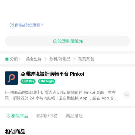
價格趨勢怎麼看？
設定到價通知
分類：
美食生鮮
飲料/沖泡品
茶葉茶包
亞洲跨境設計購物平台 Pinkoi
[一般商品贈點規則] 1. 需透過 LINE 購物前往 Pinkoi 頁面，並在
同一瀏覽器於 24 小時內結帳（若自動跳轉 App ，請在 App 交
易），才具點數回饋資格。 2. 點數回饋計算將扣除訂單金額中的
運費與金流手續費與手動輸入之優惠碼折扣。 3. LINE 購物點數
回饋訂單不得享有 Pinkoi 站方優惠，例如首購優惠，P coins，
相似商品
熱銷排行榜
商品描述
全站(不包含手動輸入之優惠碼)。 4. 透過 LINE 購物連結到
Pinkoi 以外之網站購買之商品不具贈點資格。 5. 取消訂單或退貨
相似商品
行為，不具贈點資格，部分退款不在此限。 6. APP 請更新至