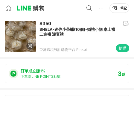
筆記
$350
SHELA-迷你小茶蠟(10個)-婚禮小物 桌上禮
二進禮 迎賓禮
搶購
亞洲跨境設計購物平台 Pinkoi
訂單成立賺1%
3
點
下單享LINE POINTS點數