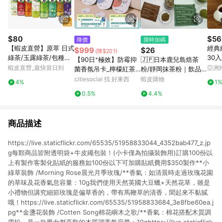
$80
$56
降價
限時加碼
【蝦皮直營】原萃 日式
經典
$999
$26
(降$201)
綠茶/玉露綠茶/包種烏
30入
【90日⁺極效】防霉抑
🇯🇵日本鹿兒島焙茶
龍/鐵觀音/日式焙茶/玄
蝦皮直營_最快當日到
亞洲
菌香氛吊卡_檸檬紅茶_
粉/靜岡抹茶粉｜飲品
米綠茶 580mlx4入組
Pinko
單包組（共3片）
專用規格 無糖茶粉 隨
citiesocial 找 好東西
蝦皮購物
4%
1
手包 沖泡飲品｜抹茶
0.5%
4.4%
焙茶 即沖粉 無添加
商品描述
https://live.staticflickr.com/65535/51958833044_4352bab477_z.jp
g每顆商品皆附透明袋+牛皮繩包裝！(小卡僅為拍攝裝飾用)訂購100份以
上有製作客製化貼紙的服務如100份以下可加購貼紙費用$350製作**小
綠草裝飾 /Morning Rose晨光月季玫瑰/**香氣：如清晨時走過玫瑰花園
的草味及花香氣息容量：10g我們使用天然英國大豆蠟+天然花草，雖是
小禮物但講究細節玫瑰是偏草香的，帶有馬鞭草的清香，聞起來不黏膩
哦！https://live.staticflickr.com/65535/51958833684_3e8fbe60ea.j
pg**金盞花裝飾 /Cotten Song棉花嶼木之歌/**香氣：棉花搭配木質調