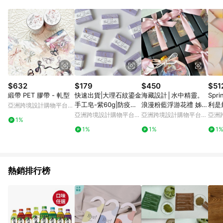
Android v4.6.0 / iOS v4.1.5 以上才具贈點資格。 7. 點數將於出
貨後 45 天後發送。 8. 群眾募資商品，禮物卡，開館保證金，補
運費，攤位費等不具贈點資格。 9. LINE 購物站上之商品規格、
顏色、價位、贈品如與 Pinkoi 商品資訊頁及購物車不符，以
Pinkoi 購物商品資訊頁及購物車標示為準。 10. 點數紅包使用規
則請以點數紅包活動說明為準。 11. 若於 LINE 購物前往 Pinkoi
頁面後才首次下載 Pinkoi APP 並完成訂單，不符合導購資格；承
上，首次下載 Pinkoi APP 後，需透過 LINE 購物前往 Pinkoi 頁
面，方享導購資格。
$632
$179
$450
$51
緞帶 PET 膠帶 - 軋型
快速出貨|大理石紋鎏金
海藏設計│水中精靈。
Sprin
手工皂-紫60g|防疫實
浪漫粉藍浮游花禮 姊妹
利是封
亞洲跨境設計購物平台
用婚禮小物企業贈品
禮 交換禮物 聖誕禮
Pinkoi
亞洲跨境設計購物平台
亞洲跨境設計購物平台
亞洲
1%
Pinkoi
Pinkoi
Pinko
1%
1%
1
熱銷排行榜