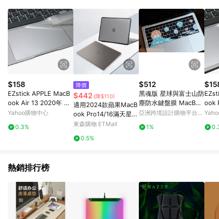
Android v4.6.0 / iOS v4.1.5 以上才具贈點資格。 7. 點數將於出
貨後 45 天後發送。 8. 群眾募資商品，禮物卡，開館保證金，補
運費，攤位費等不具贈點資格。 9. LINE 購物站上之商品規格、
顏色、價位、贈品如與 Pinkoi 商品資訊頁及購物車不符，以
Pinkoi 購物商品資訊頁及購物車標示為準。 10. 點數紅包使用規
則請以點數紅包活動說明為準。 11. 若於 LINE 購物前往 Pinkoi
頁面後才首次下載 Pinkoi APP 並完成訂單，不符合導購資格；承
上，首次下載 Pinkoi APP 後，需透過 LINE 購物前往 Pinkoi 頁
面，方享導購資格。
$158
$512
$15
降價
EZstick APPLE MacB
黑魂版 星球與富士山防
EZst
$442
(降$110)
ook Air 13 2020年 A2
塵防水鍵盤膜 MacBoo
ook 
適用2024款蘋果MacB
179 專用 觸控版 保護
k / iPad
225
Yahoo購物中心
亞洲跨境設計購物平台
Yah
ook Pro14/16滿天星保
貼
貼
Pinkoi
護殼A3113 M3電腦套
東森購物 ETMall
0.3%
1%
0.
A3114透明Air13殼防磕
0.5%
殼A2780全包15磨砂殼
A2779
熱銷排行榜