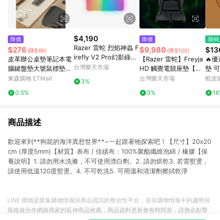
$4,190
降價
降價
限時
Razer 雷蛇 烈焰神蟲 F
$276
$9,980
$13
(降$69)
(降$100)
irefly V2 Pro幻影綠鼠
皮革辦公桌墊筆記本電
【Razer 雷蛇】Freyja
🔥
墊Phantom Green Edi
台灣樂天市場
腦鍵盤墊大號鼠標墊書
HD 觸覺電競座墊【三
墊 可愛鼠標墊 護腕手
tio/RZ02-04920300-
桌墊學生兒童寫字臺墊
井3C】
腕滑
東森購物 ETMall
台灣樂天市場
蝦皮
3%
R3M1
腕託
0.5%
3%
1
記本
商品描述
歡迎來到**狗屁的海洋異想世界**~一起跟著牠探索吧！【尺寸】20x20
cm (厚度5mm)【材質】表布 / 佳績布：100%聚酯纖維泡綿 / 橡膠【保
養說明】1. 請勿用水洗滌，不可使用漂白劑。2. 請勿烘乾3. 若需熨燙，
請使用低溫120度熨燙。4. 不可乾洗5. 可用溫和清潔劑擦拭乾淨
LINE 購物是匯集購物情報與商品資訊的整合性平台，並依購物情報中的趨勢與
風格做合作網路商家的延伸商品推薦，商品資料更新會有時間差，請務必點擊
商品至各合作網路商家，確認現售價與購物條件，一切資訊以合作廠商網頁為