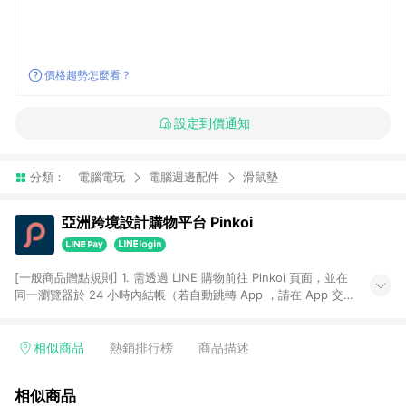
價格趨勢怎麼看？
設定到價通知
分類：
電腦電玩
電腦週邊配件
滑鼠墊
亞洲跨境設計購物平台 Pinkoi
[一般商品贈點規則] 1. 需透過 LINE 購物前往 Pinkoi 頁面，並在
同一瀏覽器於 24 小時內結帳（若自動跳轉 App ，請在 App 交
易），才具點數回饋資格。 2. 點數回饋計算將扣除訂單金額中的
運費與金流手續費與手動輸入之優惠碼折扣。 3. LINE 購物點數
回饋訂單不得享有 Pinkoi 站方優惠，例如首購優惠，P coins，
相似商品
熱銷排行榜
商品描述
全站(不包含手動輸入之優惠碼)。 4. 透過 LINE 購物連結到
Pinkoi 以外之網站購買之商品不具贈點資格。 5. 取消訂單或退貨
相似商品
行為，不具贈點資格，部分退款不在此限。 6. APP 請更新至