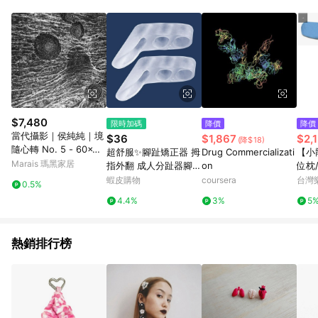
Android v4.6.0 / iOS v4.1.5 以上才具贈點資格。 7. 點數將於出
貨後 45 天後發送。 8. 群眾募資商品，禮物卡，開館保證金，補
運費，攤位費等不具贈點資格。 9. LINE 購物站上之商品規格、
顏色、價位、贈品如與 Pinkoi 商品資訊頁及購物車不符，以
Pinkoi 購物商品資訊頁及購物車標示為準。 10. 點數紅包使用規
則請以點數紅包活動說明為準。 11. 若於 LINE 購物前往 Pinkoi
頁面後才首次下載 Pinkoi APP 並完成訂單，不符合導購資格；承
上，首次下載 Pinkoi APP 後，需透過 LINE 購物前往 Pinkoi 頁
面，方享導購資格。
$7,480
限時加碼
降價
降價
當代攝影｜侯純純｜境
$36
$1,867
$2,
(降$18)
隨心轉 No. 5 - 60x60
超舒服✨腳趾矯正器 拇
Drug Commercializati
【小
cm-黑色鋁框
Marais 瑪黑家居
指外翻 成人分趾器腳趾
on
位枕
矯正器內外重疊擠壓小
2
蝦皮購物
coursera
台灣
0.5%
拇指外翻硅膠分離器穿
4.4%
3%
5
鞋防磨
熱銷排行榜