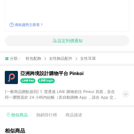
價格趨勢怎麼看？
設定到價通知
分類：
鞋包配飾
女性飾品配件
女性耳環
亞洲跨境設計購物平台 Pinkoi
[一般商品贈點規則] 1. 需透過 LINE 購物前往 Pinkoi 頁面，並在
同一瀏覽器於 24 小時內結帳（若自動跳轉 App ，請在 App 交
易），才具點數回饋資格。 2. 點數回饋計算將扣除訂單金額中的
運費與金流手續費與手動輸入之優惠碼折扣。 3. LINE 購物點數
回饋訂單不得享有 Pinkoi 站方優惠，例如首購優惠，P coins，
相似商品
熱銷排行榜
商品描述
全站(不包含手動輸入之優惠碼)。 4. 透過 LINE 購物連結到
Pinkoi 以外之網站購買之商品不具贈點資格。 5. 取消訂單或退貨
相似商品
行為，不具贈點資格，部分退款不在此限。 6. APP 請更新至