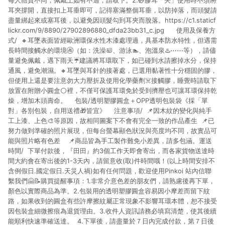
每人體質不同，佩戴上如有不適，請取下。2.矽膠耳「夾」使用時不須將
耳夾撐開，直接扣上耳垂即可，記得塞滿整個耳垂，以防掉落，而頭髮請
盡量綁起來或塞耳後，以避免因頭髮勾到耳夾而脫落。https://c1.staticf
lickr.com/9/8890/27902896880_dfda23bb31_c.jpg 使用及保養方
式/ 🔸耳墜表面皆經歐洲環保水性木漆處理過，具基本防水特性，但遇需
長時間接觸水的環境🚱（如：洗澡🛀、游泳🏊、泡溫泉♨️⋯⋯等），請儘
量避免佩戴，遇下雨天☔️建議將耳環取下，如已碰到水請擦掉水分，保持
通風，避免潮濕。🔸耳墜與耳針的接著處，已選用黏著性十分穩固的膠，
但使用上還是要注意勿大力壓折及使用化學藥劑☠️接觸膠，睡覺時請取下
放置在附贈小圓盒⚪️裡，不僅可保護耳環免於受到擠壓也可讓耳環保持乾
燥，增加木頭壽命。 包裝/透明塑膠圓盒＋OPP透明包裝袋《採「單
對」各別包裝，自用送禮🎁皆宜》 注意事項/ 📌因木紋的變化與純手
工上漆、上色🎨等原因，故相同圖案下不會有完全一致的作品產生 📌已
努力做到準確的照片展現，但每台螢幕顯色狀況與亮度均不同，故實品可
能與照片略有色差 📌商品皆為手工製作難免小差異，請多包涵。運送
時間/ 下單付款後，『田田』約3個工作天即會寄出，而各家貨物送達時
間大約會在寄出後的1-3天內，請留意收(取)件時間哦！(以上時間安排不
含例假日.國定假日.天災人禍)如有任何問題，歡迎使用Pinkoi 站內信聯
繫我們🤗📝購買提醒事項：1.非常介意色差的朋友們，請熟慮後再下單，
顏色以實際商品為準。2.包裝用的透明塑膠圓盒容易因小摩差而留下紋
路，如果收到的圓盒有些許摩擦紋屬正常現象不影響耳環本體，恕不接受
因包裝盒細微擦痕為退貨理由。3.收件人資訊請務必填寫清楚，使其後續
能順利快速準確送達。 4.下單後，請盡量於７日內完成付款，第７日後