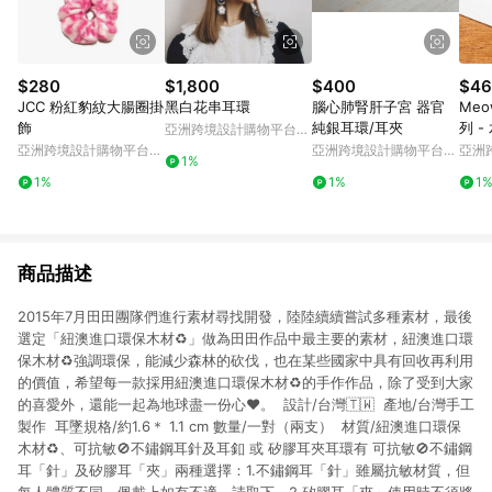
$280
$1,800
$400
$46
JCC 粉紅豹紋大腸圈掛
黑白花串耳環
腦心肺腎肝子宮 器官
Meow
飾
純銀耳環/耳夾
列 -
亞洲跨境設計購物平台
Pinkoi
亞洲跨境設計購物平台
亞洲跨境設計購物平台
亞洲
1%
Pinkoi
Pinkoi
Pinko
1%
1%
1
商品描述
2015年7月田田團隊們進行素材尋找開發，陸陸續續嘗試多種素材，最後
選定「紐澳進口環保木材♻️」做為田田作品中最主要的素材，紐澳進口環
保木材♻️強調環保，能減少森林的砍伐，也在某些國家中具有回收再利用
的價值，希望每一款採用紐澳進口環保木材♻️的手作作品，除了受到大家
的喜愛外，還能一起為地球盡一份心❤️。 設計/台灣🇹🇼 產地/台灣手工
製作 耳墜規格/約1.6＊ 1.1 cm 數量/一對（兩支） 材質/紐澳進口環保
木材♻️、可抗敏🚫不鏽鋼耳針及耳釦 或 矽膠耳夾耳環有 可抗敏🚫不鏽鋼
耳「針」及矽膠耳「夾」兩種選擇：1.不鏽鋼耳「針」雖屬抗敏材質，但