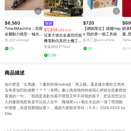
$6,560
$720
$69
降價
Time4Machine｜高階
【網路限定】德國Hap
騎著
$1,319
(降$329)
金屬動力模型 - 極光蒸
e 我的第一個工具箱
書_普
兒童大號合金遙控挖掘
氣火車 Dazzling Stea
有.設計uDesign
新光三越skm online
Yah
機電動仿真挖土機工程
mliner
車玩具男孩挖機推土機
東森購物 ETMall
2%
1%
0
0.5%
商品描述
為什麽是「立馬賺」？畫的時候maha說「馬上賺」還是賺太慢欸立馬有
沒有更強烈的感覺？？？（有嗎）畫小馬表情的時候我心裡就在想書裡曾
看過的一句：「我就是喜歡你看不慣我又幹不掉我的樣子」把這些想法注
入到畫面我想算是可以在人生中、職場裡+++風生水起的一張了吧我動
作很慢，但是我要開始賣ㄌ、感謝大家願意等待（斗方）2026.0204 by
Ellie
LINE 購物是匯集購物情報與商品資訊的整合性平台，並依購物情報中的趨勢與