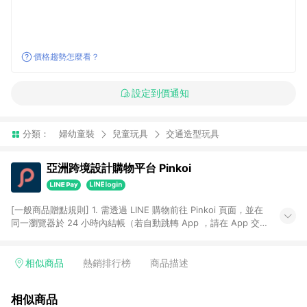
價格趨勢怎麼看？
設定到價通知
分類：
婦幼童裝
兒童玩具
交通造型玩具
亞洲跨境設計購物平台 Pinkoi
[一般商品贈點規則] 1. 需透過 LINE 購物前往 Pinkoi 頁面，並在
同一瀏覽器於 24 小時內結帳（若自動跳轉 App ，請在 App 交
易），才具點數回饋資格。 2. 點數回饋計算將扣除訂單金額中的
運費與金流手續費與手動輸入之優惠碼折扣。 3. LINE 購物點數
回饋訂單不得享有 Pinkoi 站方優惠，例如首購優惠，P coins，
相似商品
熱銷排行榜
商品描述
全站(不包含手動輸入之優惠碼)。 4. 透過 LINE 購物連結到
Pinkoi 以外之網站購買之商品不具贈點資格。 5. 取消訂單或退貨
相似商品
行為，不具贈點資格，部分退款不在此限。 6. APP 請更新至