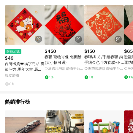
Android v4.6.0 / iOS v4.1.5 以上才具贈點資格。 7. 點數將於出
貨後 45 天後發送。 8. 群眾募資商品，禮物卡，開館保證金，補
運費，攤位費等不具贈點資格。 9. LINE 購物站上之商品規格、
顏色、價位、贈品如與 Pinkoi 商品資訊頁及購物車不符，以
Pinkoi 購物商品資訊頁及購物車標示為準。 10. 點數紅包使用規
則請以點數紅包活動說明為準。 11. 若於 LINE 購物前往 Pinkoi
頁面後才首次下載 Pinkoi APP 並完成訂單，不符合導購資格；承
上，首次下載 Pinkoi APP 後，需透過 LINE 購物前往 Pinkoi 頁
面，方享導購資格。
$450
$150
$65
限時加碼
春聯 寵物肖像 似顏繪
春聯/斗方/手繪春聯 純
恐龍退
$49
(大小幅可選)
手繪金色斗方春聯-不
運功
台灣出貨👑福字門貼 春
理貓II
斗方
亞洲跨境設計購物平台
亞洲跨境設計購物平台
亞洲
節斗方 馬年大吉 馬年
Pinkoi
Pinkoi
Pinko
搞怪斗方 馬年新款斗方
蝦皮購物
1%
1%
1
平安喜樂 卡通可愛門貼
0%
新年窗花 新春春聯 春
聯
熱銷排行榜