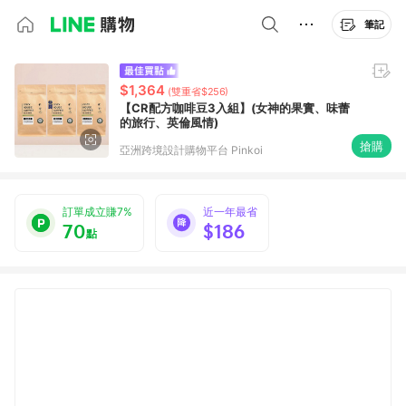
筆記
$1,364
(雙重省$256)
【CR配方咖啡豆3入組】(女神的果實、味蕾
的旅行、英倫風情)
搶購
亞洲跨境設計購物平台 Pinkoi
訂單成立賺7%
近一年最省
70
$186
點