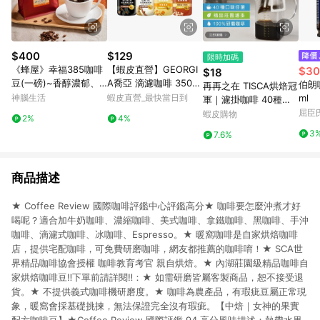
$400
$129
限時加碼
《蜂屋》幸福385咖啡
【蝦皮直營】GEORGI
$30
$18
豆(一磅)~香醇濃郁、
A喬亞 滴濾咖啡 350ml
伯朗
再再之在 TISCA烘焙冠
柔滑順口、口感極佳
x4入組 無糖黑咖啡/拿
神腦生活
蝦皮直營_最快當日到
ml
軍｜濾掛咖啡 40種口
鐵/焦糖/榛果白巧克力
味任選 精品莊園濾掛
屈臣氏
蝦皮購物
2%
4%
咖啡 黑咖啡
耳掛咖啡 耳掛式咖啡
3
7.6%
濾掛式咖啡 咖啡包 黑
咖啡
商品描述
★ Coffee Review 國際咖啡評鑑中心評鑑高分★ 咖啡要怎麼沖煮才好
喝呢？適合加牛奶咖啡、濃縮咖啡、美式咖啡、拿鐵咖啡、黑咖啡、手沖
咖啡、滴濾式咖啡、冰咖啡、Espresso。★ 暖窩咖啡是自家烘焙咖啡
店，提供宅配咖啡，可免費研磨咖啡，網友都推薦的咖啡唷！★ SCA世
界精品咖啡協會授權 咖啡教育考官 親自烘焙。★ 內湖莊園級精品咖啡自
家烘焙咖啡豆‼️下單前請詳閱‼️：★ 如需研磨皆屬客製商品，恕不接受退
貨。★ 不提供義式咖啡機研磨度。★ 咖啡為農產品，有瑕疵豆屬正常現
象，暖窩會採基礎挑揀，無法保證完全沒有瑕疵。【中焙｜女神的果實