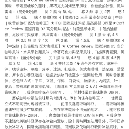
配方咖啡豆】★Coffee Review 國際評鑑 94 高分風味描述：熱帶水果
風味，帶著蜜糖般的甜味，黑巧克力與烤堅果風味，焦糖般的餘韻。風味
雷達： (滿分5分)酸 度 2 濕 香 氣 4甜 感 3 醇 厚 度 4苦 感 1
餘 韻 4風 味 4 整體印象 4【國際iTQi 三星 最高榮譽獎章｜中焙
｜味蕾的旅行 配方咖啡豆】★iTQi 國際風味評鑑 最高榮譽 3顆星★Coff
ee Review 國際評鑑 93 高分風味描述：前段溫帶水果、中段奶油蔗
糖、尾段可可與核果。風味雷達： (滿分5分)酸 度 1 濕 香 氣 4.5
甜 感 3.5 醇 厚 度 4苦 感 3 餘 韻 4.5風 味 4 整體印象 4
【中深焙｜英倫風情 配方咖啡豆】★ Coffee Review 國際評鑑 95 高分
咖啡風味：水果果乾類風味，帶著巧克力與堅果風味，口感厚實圓潤。風
味雷達： (滿分5分)酸 度 1 濕 香 氣 4.5甜 感 4 醇 厚 度 4.5苦
感 3 餘 韻 4.5風 味 4 整體印象 4🍵適合沖煮方式：濾杯手
沖、聰明濾杯、冷釀、冷萃、冰滴、虹吸壺、美式咖啡機、法蘭絨、愛樂
壓、摩卡壺⏰養豆建議：建議於烘焙日後至少一週開始飲用，風味發展更
佳。📦包裝方式：平底、立體、保鮮、口袋式、拉鍊袋，內鋁箔、外牛
皮紙，帶有單向透氣排氣閥。【咖啡豆 常見問題 Q & A】🌟咖啡豆最佳
賞味期？ ．暖窩咖啡保存期限1年。 ．開封後最佳賞味期為 3個月。
．磨成咖啡粉最佳賞味期為1個月內。🌟如何保存咖啡豆？ ．使用直
立式不透明密封容器或豆袋。 ．使用長匙撈取咖啡豆。 ．撈取咖啡後
盡速密封減少空氣接觸。 ．放在涼爽乾燥不照光的地方。 ．開封後最
佳賞味期為1~2個月。 ．磨成咖啡粉最佳賞味期為1個月內。※ 暖窩並
不建議您將咖啡豆保存在冰箱內置放，除非長時間無法用罄外，不得已存
放於冰箱內，因避免讓咖啡豆回溫、回潮以及使咖啡豆吸附冰箱異味。※