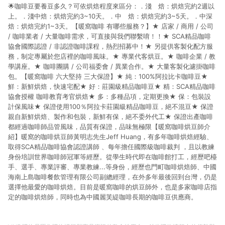
🌟咖啡豆要養豆多久？可依烘焙程度來區分：．淺 焙：烘焙完約2週以
上。．淺中焙：烘焙完約3~10天。．中 焙：烘焙完約3~5天。．中深
焙：烘焙完約1~3天。【暖窩咖啡 有哪些服務？】★ 店家 / 商用 / 公司
/ 咖啡業者 / 大量咖啡需求，可直接與我們聯繫唷！！★ SCA精品咖啡
協會國際認證 / 非認證咖啡課程，熱烈招募中！★ 另提供客製化配方服
務，制定專屬於您店裡的咖啡風味。★ 專業代客烘豆。★ 咖啡企業 / 教
學講座。★ 咖啡團購 / 公司福委會 / 異業合作。★ 大量客製化濾掛咖啡
包。【暖窩咖啡 六大堅持 三大保證】★ 純：100%阿拉比卡咖啡豆★
鮮：新鮮烘焙，快速宅配★ 好：莊園級精品咖啡豆★ 精：SCA精品咖啡
協會授權 咖啡教育考官烘焙★ 多：多種品項，定期更換★ 保：包裝設
計保風味★ 保證使用100％阿拉卡莊園級精品咖啡豆，絕不混豆★ 保證
親自新鮮烘焙、製作和包裝，新鮮有保，絕不委外代工★ 保證出產咖啡
都經過咖啡師品管風味，品質有保證，品味無極限【暖窩咖啡烘豆師介
紹】暖窩的咖啡烘豆師黃明志先生Jeff Huang，有多年咖啡烘焙經驗、
取得SCA精品咖啡協會認證講師 、每年擔任國際級咖啡裁判 ，且以教練
身份培訓世界咖啡師冠軍等經歷。從學生時代即在咖啡館打工，經歷吧檯
手、選手、專業評審、專業教練...等身份，經歷也門町咖啡烘焙師、中國
海南上島咖啡餐飲管理有限公司副總經理，在外多年最後回到台灣，仍是
選擇他最愛的咖啡烘焙。目前是暖窩咖啡的烘豆師外，也是多家咖啡店指
定的咖啡烘焙師，同時也為中國麗芙緹咖啡長期的咖啡豆供應商。