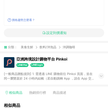
價格趨勢怎麼看？
設定到價通知
分類：
美食生鮮
飲料/沖泡品
沖調咖啡
亞洲跨境設計購物平台 Pinkoi
[一般商品贈點規則] 1. 需透過 LINE 購物前往 Pinkoi 頁面，並在
同一瀏覽器於 24 小時內結帳（若自動跳轉 App ，請在 App 交
易），才具點數回饋資格。 2. 點數回饋計算將扣除訂單金額中的
運費與金流手續費與手動輸入之優惠碼折扣。 3. LINE 購物點數
回饋訂單不得享有 Pinkoi 站方優惠，例如首購優惠，P coins，
相似商品
熱銷排行榜
商品描述
全站(不包含手動輸入之優惠碼)。 4. 透過 LINE 購物連結到
Pinkoi 以外之網站購買之商品不具贈點資格。 5. 取消訂單或退貨
相似商品
行為，不具贈點資格，部分退款不在此限。 6. APP 請更新至