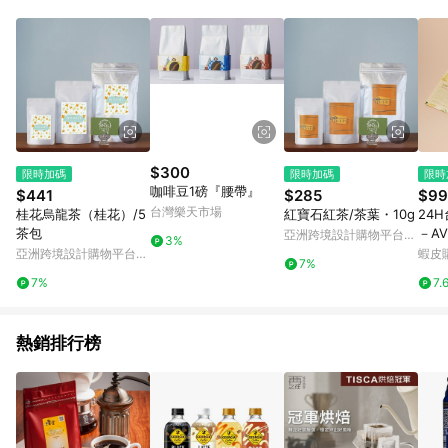
Android v4.6.0 / iOS v4.1.5 以上才具贈點資格。 7. 點數將於出
貨後 45 天後發送。 8. 群眾募資商品，禮物卡，開館保證金，補
運費，攤位費等不具贈點資格。 9. LINE 購物站上之商品規格、
顏色、價位、贈品如與 Pinkoi 商品資訊頁及購物車不符，以
Pinkoi 購物商品資訊頁及購物車標示為準。 10. 點數紅包使用規
則請以點數紅包活動說明為準。 11. 若於 LINE 購物前往 Pinkoi
頁面後才首次下載 Pinkoi APP 並完成訂單，不符合導購資格；承
上，首次下載 Pinkoi APP 後，需透過 LINE 購物前往 Pinkoi 頁
面，方享導購資格。
$300
限時加碼
限時加碼
限時
咖啡豆1磅『腰帶』
$441
$285
$99
台灣樂天市場
桂花烏龍茶（桂花）/5
紅寶石紅茶/茶葉・10g
24
茶包
－A
亞洲跨境設計購物平台
3%
片】
Pinkoi
亞洲跨境設計購物平台
蝦皮
7%
旅行
Pinkoi
7%
7.
韓國
生日
熱銷排行榜