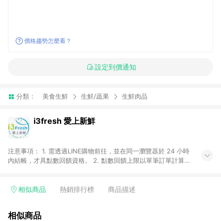
價格趨勢怎麼看？
設定到價通知
分類：
美食生鮮
生鮮/蔬果
生鮮肉品
i3fresh 愛上新鮮
注意事項： 1. 需透過LINE購物前往，並在同一瀏覽器於 24 小時
內結帳，才具點數回饋資格。 2. 點數回饋上限以單筆訂單計算。
3. 取消訂單或退貨行為(無論部份退貨或全額退貨)，不具贈點資
格。 4. 點數將於廠商出貨後 30 天前後發送。 5.使用i3fresh愛
上新鮮APP下單，將無法獲得點數回饋。
相似商品
熱銷排行榜
商品描述
相似商品