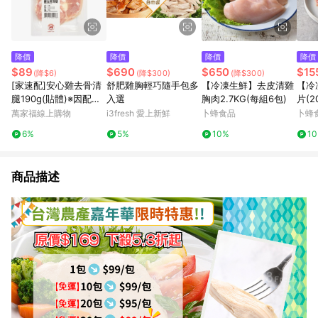
降價
降價
降價
降價
$89
$690
$650
$15
(降$6)
(降$300)
(降$300)
[家速配]安心雞去骨清
舒肥雞胸輕巧隨手包多
【冷凍生鮮】去皮清雞
【冷
腿190g(貼體)※因配送
入選
胸肉2.7KG(每組6包)
片(2
關係實際到貨效期約2-
萬家福線上購物
i3fresh 愛上新鮮
卜蜂食品
卜蜂
3天
6%
5%
10%
1
商品描述