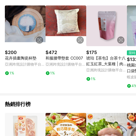
$200
$472
$175
限時
花卉插畫陶瓷杯墊
和服腰帶墊套 CC007
琥珀【茶包】台茶十八
$13
紅玉紅茶_大葉種 | 肉
亞洲跨境設計購物平台
亞洲跨境設計購物平台
桃園
桂香 薄荷涼 冷泡首
Pinkoi
Pinkoi
亞洲跨境設計購物平台
口袋
1%
1%
Pinkoi
品袋
蝦皮
1%
塑料
4
熱銷排行榜