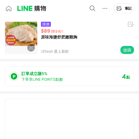
筆記
降價
$89
(降$80)
原味海鹽舒肥嫩雞胸
搶購
i3fresh 愛上新鮮
訂單成立賺5%
4
點
下單享LINE POINTS點數