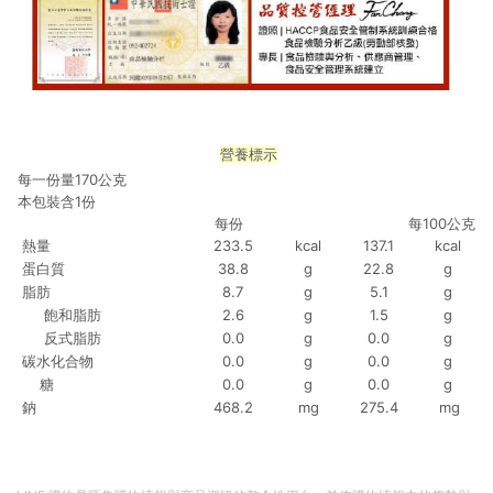
營養標示
每一份量170公克
本包裝含1份
每份
每100公克
熱量
233.5
kcal
137.1
kcal
蛋白質
38.8
g
22.8
g
脂肪
8.7
g
5.1
g
飽和脂肪
2.6
g
1.5
g
反式脂肪
0.0
g
0.0
g
碳水化合物
0.0
g
0.0
g
糖
0.0
g
0.0
g
鈉
468.2
mg
275.4
mg