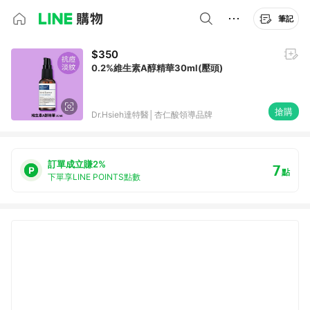
筆記
$350
0.2%維生素A醇精華30ml(壓頭)
搶購
Dr.Hsieh達特醫│杏仁酸領導品牌
訂單成立賺2%
7
點
下單享LINE POINTS點數