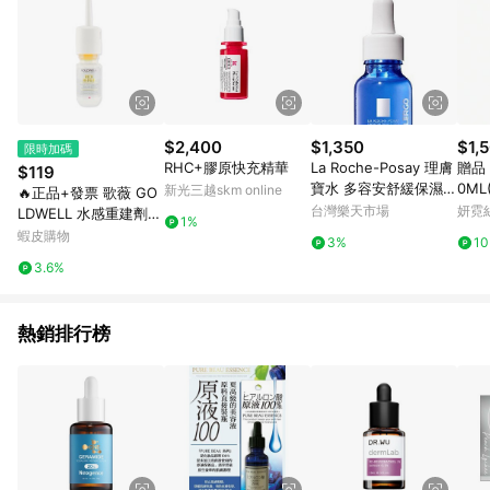
$2,400
$1,350
$1,
限時加碼
RHC+膠原快充精華
La Roche-Posay 理膚
贈品
$119
寶水 多容安舒緩保濕修
0ML
新光三越skm online
🔥正品+發票 歌薇 GO
護精華20ml (安心小藍
台灣樂天市場
妍霓
LDWELL 水感重建劑
1%
瓶)
光感重建劑 18ml 🥀CA
蝦皮購物
3%
1
ROL小舖
3.6%
熱銷排行榜