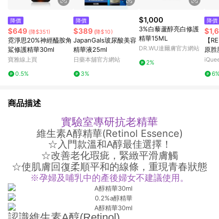
$1,000
降價
降價
降價
3%白藜蘆醇亮白修護
$649
$389
$1,
(降$351)
(降$10)
精華15ML
霓淨思20%神經醯胺角
JapanGals玻尿酸美容
【R
DR.WU達爾膚官方網站
鯊修護精華30ml
精華液25ml
原胜
Dr.
寶雅線上買
日藥本舖官方網站
iQu
2%
色修煥
0.5%
3%
6
紅外
商品描述
實驗室專研抗老精華
維生素A醇精華(Retinol Essence)
☆入門款溫和A醇最佳選擇！
☆改善老化瑕疵，緊緻平滑膚觸
☆使肌膚回復柔順平和的線條，重現青春狀態
※孕婦及哺乳中的產後婦女不建議使用。
認識維生素A醇(Retinol)