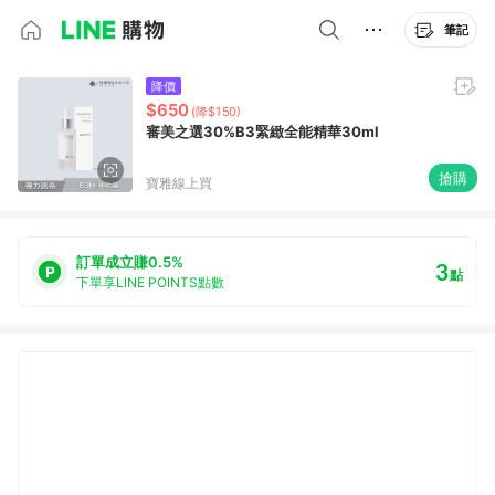
筆記
降價
$650
(降$150)
審美之選30%B3緊緻全能精華30ml
搶購
寶雅線上買
訂單成立賺0.5%
3
點
下單享LINE POINTS點數