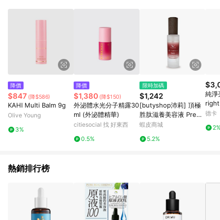
$3,
降價
降價
限時加碼
純淨
$847
$1,380
$1,242
(降$586)
(降$150)
righ
KAHI Multi Balm 9g
外泌體水光分子精露30
[butyshop沛莉] 頂極
德卡
ml (外泌體精華)
胜肽滋養美容液 Premi
Olive Young
um Peptide Nourishi
citiesocial 找 好東西
蝦皮商城
2
3%
ng Esse(60ml)
0.5%
5.2%
熱銷排行榜