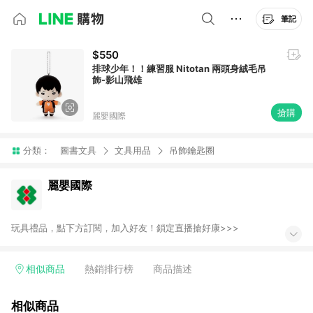
筆記
$550
排球少年！！練習服 Nitotan 兩頭身絨毛吊
飾-影山飛雄
搶購
麗嬰國際
分類：
圖書文具
文具用品
吊飾鑰匙圈
麗嬰國際
玩具禮品，點下方訂閱，加入好友！鎖定直播搶好康>>>
相似商品
熱銷排行榜
商品描述
相似商品