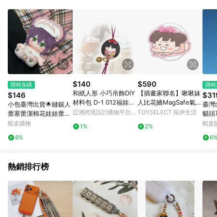
$140
$590
限時加碼
限時
和紙人形 小巧吊飾DIY
【插畫家聯名】啾啾妹
$146
$31
材料包 D-1 012福娃
人比花嬌MagSafe氣囊
小包臺灣出貨🌟鏈鋸人
臺灣
(女)(2組入)
支架
亞洲跨境設計購物平台
TOYSELECT 拓伊生活
蕾塞蕾潔棉花娃娃蕾蕾
貓頭
Pinkoi
鼠20cm二次元動漫週
錢包
蝦皮購物
蝦皮
1%
2%
邊玩偶節日禮物🌟
8%
6
熱銷排行榜