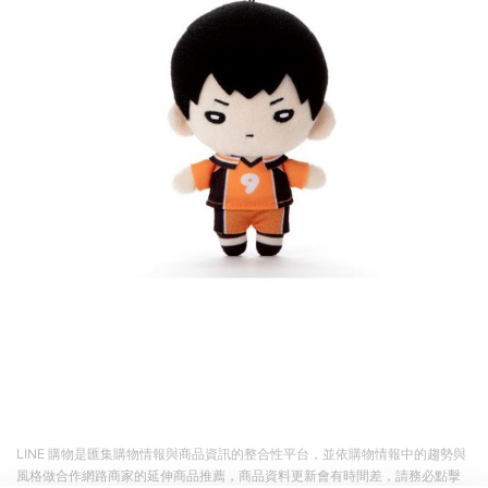
LINE 購物是匯集購物情報與商品資訊的整合性平台，並依購物情報中的趨勢與
風格做合作網路商家的延伸商品推薦，商品資料更新會有時間差，請務必點擊