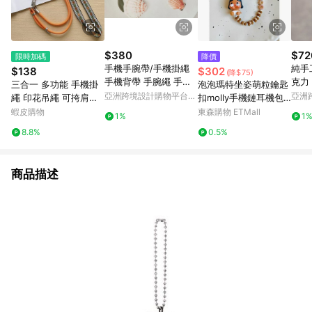
$380
$72
限時加碼
降價
手機手腕帶/手機掛繩
純手
$138
$302
(降$75)
手機背帶 手腕繩 手機
克力 
三合一 多功能 手機掛
泡泡瑪特坐姿萌粒鑰匙
繩 背繩 吊飾 吊繩
k Ke
亞洲跨境設計購物平台
亞洲
繩 印花吊繩 可挎肩繩
扣molly手機鏈耳機包
Pinkoi
Pinko
可手繩 可掛鑰匙 防丟
包汽車掛件可愛小禮物
蝦皮購物
東森購物 ETMall
1%
1
手機繩
8.8%
0.5%
商品描述