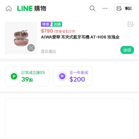
筆記
$790
(雙重省$239)
AIWA愛華 耳夾式藍牙耳機 AT-H06 玫瑰金
搶購
震旦通訊
訂單成立賺5%
近一年最省
39
$200
點