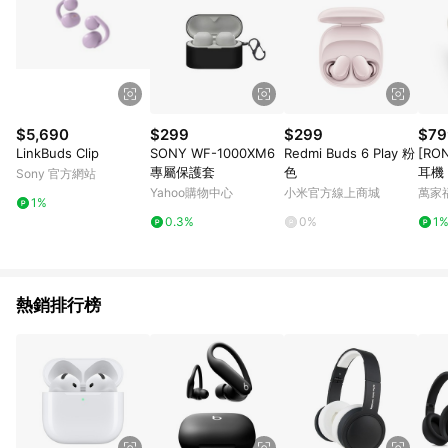
$5,690
$299
$299
$79
LinkBuds Clip
SONY WF-1000XM6
Redmi Buds 6 Play 粉
[RO
專屬保護套
色
耳機 
Sony 官方網站
Yahoo購物中心
小米官方線上商城
萬家
1%
0.3%
0%
1
熱銷排行榜