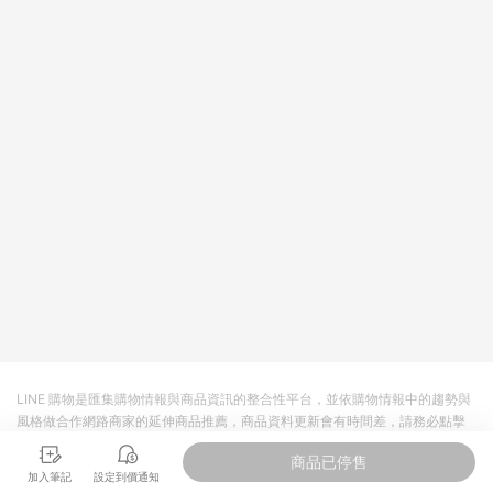
LINE 購物是匯集購物情報與商品資訊的整合性平台，並依購物情報中的趨勢與
風格做合作網路商家的延伸商品推薦，商品資料更新會有時間差，請務必點擊
商品至各合作網路商家，確認現售價與購物條件，一切資訊以合作廠商網頁為
商品已停售
準。
加入筆記
設定到價通知