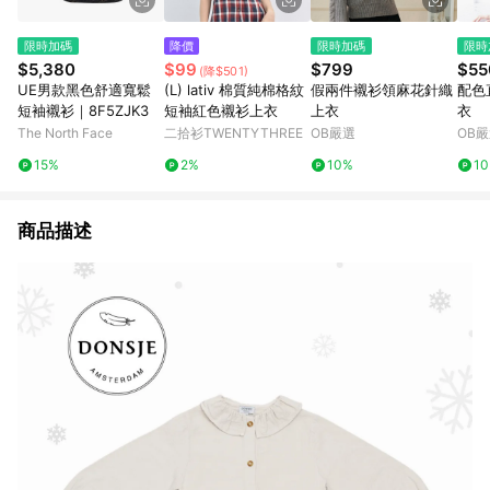
限時加碼
降價
限時加碼
限時
$5,380
$99
$799
$55
(降$501)
UE男款黑色舒適寬鬆
(L) lativ 棉質純棉格紋
假兩件襯衫領麻花針織
配色
短袖襯衫｜8F5ZJK3
短袖紅色襯衫上衣
上衣
衣
The North Face
二拾衫TWENTYTHREE
OB嚴選
OB
15%
2%
10%
1
商品描述