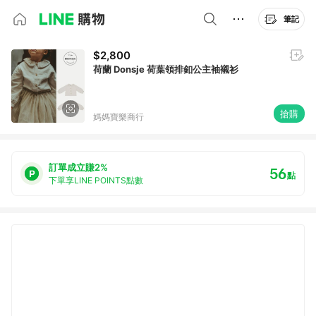
筆記
$2,800
荷蘭 Donsje 荷葉領排釦公主袖襯衫
搶購
媽媽寶樂商行
訂單成立賺2%
56
點
下單享LINE POINTS點數