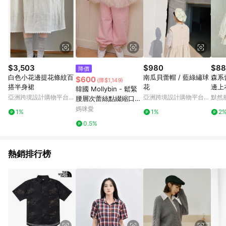
$3,503
$980
$88
降價
白色小花邊提花條紋百
南瓜貝蕾帽 / 藍綠繡球
森系
$600
(降$1,149)
搭半身裙
花
邊上衣
韓國 Mollybin - 鬆緊
亞洲跨境設計購物平台
亞洲跨境設計購物平台
默然
腰層次蕾絲點綴縮口長
Pinkoi
Pinkoi
褲-粉紅
媽咪愛
1%
1%
2
0.5%
熱銷排行榜