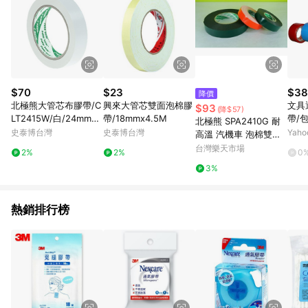
$70
$23
$38
降價
北極熊大管芯布膠帶/C
興來大管芯雙面泡棉膠
文具
$93
(降$57)
LT2415W/白/24mmx1
帶/18mmx4.5M
帶/包
北極熊 SPA2410G 耐
5Y
5
史泰博台灣
史泰博台灣
Yah
高溫 汽機車 泡棉雙面
膠帶 (24mm*10M)【A
台灣樂天市場
2%
2%
0
PP滿額下單10%點數
3%
(單一帳號最高1500
點)】8/31止
熱銷排行榜