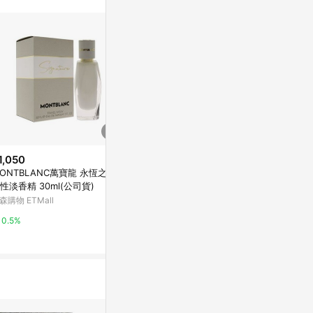
1,050
$6,460
$3,700
ONTBLANC萬寶龍 永恆之名
MONCLER 四季紫鳶木淡香精10
含羞草與小豆蔻
性淡香精 30ml(公司貨)
0ml
新光三越skm on
森購物 ETMall
beauty STAGE 美麗台
1%
0.5%
1%