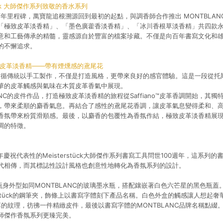
tück 大師傑作系列致敬的香水系列
百年里程碑，萬寶龍追根溯源回到最初的起點，與調香師合作推出 MONTBLAN
「極致皮革淡香精」、「墨色廣藿香淡香精」、「冰川香根草淡香精」共四款
意和工藝傳承的精髓，靈感源自於豐富的檔案珍藏。不僅是向百年書寫文化和
的不懈追求。
er 極致皮革淡香精——帶有煙燻感的鳶尾花
皮革遵循傳統以手工製作，不僅是打造風格，更帶來良好的感官體驗。這是一段從
華的皮革觸感與氣味在木質皮革香氣中展現。
ANC的皮件作品，打造極致皮革淡香精的旅程從Saffiano™皮革香調開始，其
，帶來柔順的麝香氣息。再結合了感性的鳶尾花香調，讓皮革氣息變得柔和、
香氛帶來粉質滑順感。最後，以麝香的包覆性為香氛作結，極致皮革淡香精展
調的特徵。
24年慶祝代表性的Meisterstück大師傑作系列書寫工具問世100週年，這系
代相傳，而其標誌性設計風格也創意性地轉化為香氛系列的設計。
璃瓶身外型如同MONTBLANC的玻璃墨水瓶，搭配鑲嵌著白色六芒星的黑色瓶
erstück的鋼筆夾，飾條上以書寫字體刻下產品名稱。白色外盒的觸感讓人想起
印花皮革的紋理，彷彿一件精緻皮件，最後以書寫字體的MONTBLANC品牌名稱點
師傑作香氛系列更臻完美。