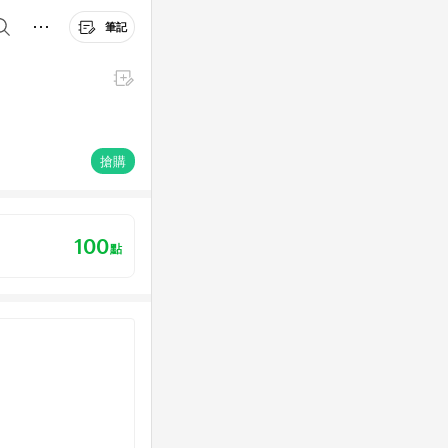
筆記
搶購
100
點