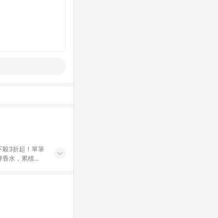
下殺3折起！單筆
牌香水，累積服
服務， 讓您能