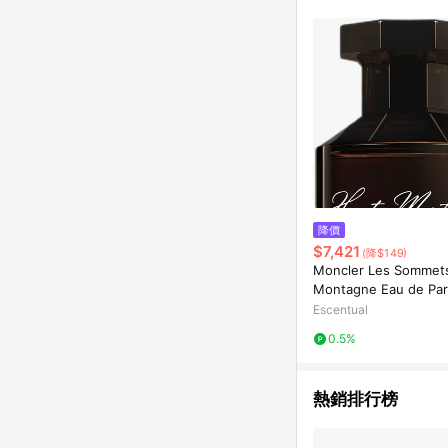
降價
$7,421
(降$149)
Moncler Les Sommet
Montagne Eau de Par
ay 100ml
Escentual
0.5%
熱銷排行榜