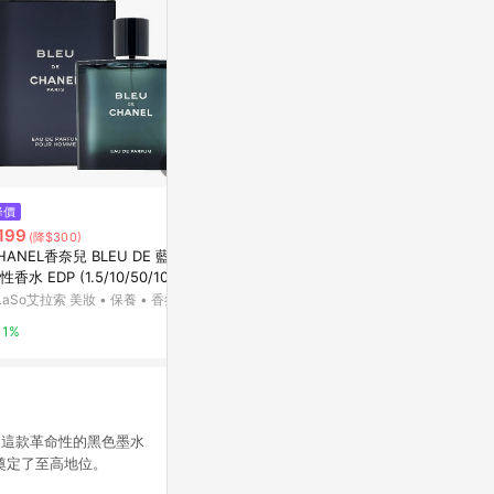
降價
限時加碼
限時加碼
199
$2,450
$1,350
(降$300)
HANEL香奈兒 BLEU DE 藍色
Tiffany & Love 愛語男性淡香水
Montblanc L
性香水 EDP (1.5/10/50/100m
龍傳奇白朗峰男
香水1976
R
LaSo艾拉索 美妝 • 保養 • 香氛
香水1976
10%
1%
10%
篇章，這款革命性的黑色墨水
便奠定了至高地位。