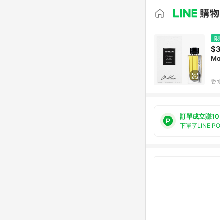
限
$3
Mo
香水
訂單成立賺10
下單享LINE P