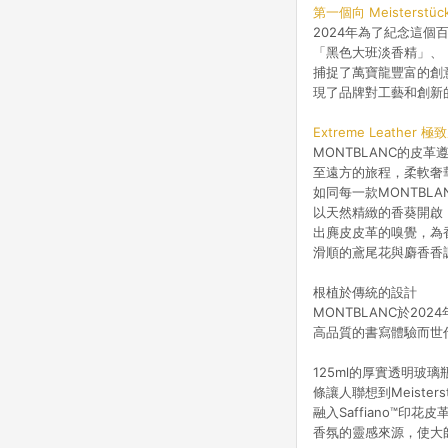
第一個向 Meisters
2024年為了紀念這個
「黑色大班淡香精」、
捕捉了萬寶龍豐富的創
現了品牌對工藝和創新
Extreme Leath
MONTBLANC的
至遠方的旅程，柔軟奢
如同每一款MONTBL
以天然精緻的香葵開啟
出麂皮皮革的嗅覺，為
滑順的鳶尾花與麝香香
根植於傳統的設計
MONTBLANC於20
高品質的書寫體驗而世
125ml的厚實透明玻
條讓人聯想到Meist
融入Saffiano™
香氛的靈感來源，使大