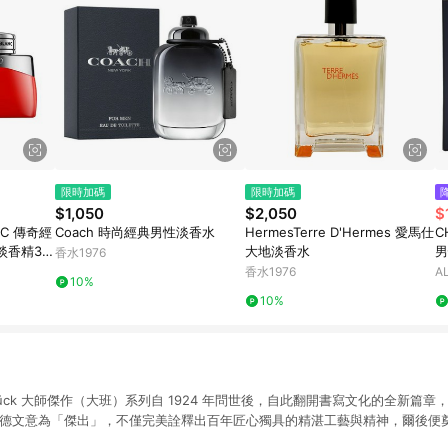
限時加碼
限時加碼
$1,050
$2,050
$
C 傳奇經
Coach 時尚經典男性淡香水
HermesTerre D'Hermes 愛馬仕
C
淡香精30
大地淡香水
男
香水1976
l)
香水1976
A
10%
10%
sterstück 大師傑作（大班）系列自 1924 年問世後，自此翻開書寫文化的全新
ück」，德文意為「傑出」，不僅完美詮釋出百年匠心獨具的精湛工藝與精神，爾後