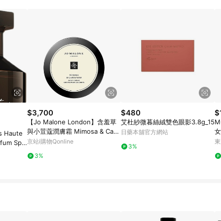
$3,700
$480
$
【Jo Malone London】含羞草
艾杜紗微暮絲絨雙色眼影3.8g_15
M
與小荳蔻潤膚霜 Mimosa & Card
女
日藥本舖官方網站
s Haute
amom Body Crème (175ml)
京站i購物Qonline
東
fum Spr
3%
3%