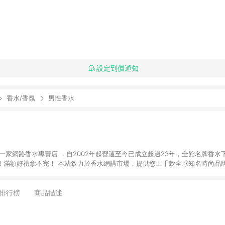
設定到價通知
香水/香氛
男性香水
第一家網路香水專賣店 ，自2002年起營運至今已成立超過23年，全館名牌香水
運費！滿額好禮拿不完！ 本站致力於香水網購市場，提供您上千款全球知名時尚品
免費提供精緻的禮品包裝以及卡片代印服務，透過專業的採購能力，竭誠用心的
排行榜
商品描述