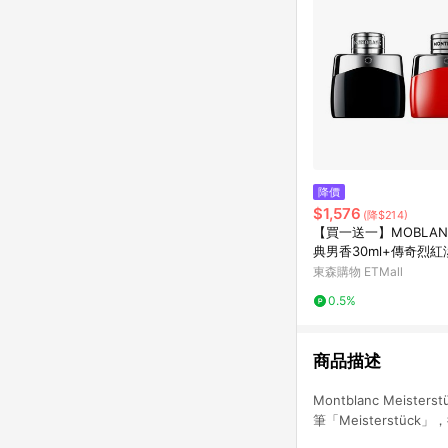
降價
$1,576
(降$214)
【買一送一】MOBLAN
典男香30ml+傳奇烈紅
ml
東森購物 ETMall
0.5%
商品描述
Montblanc Mei
筆「Meisterst