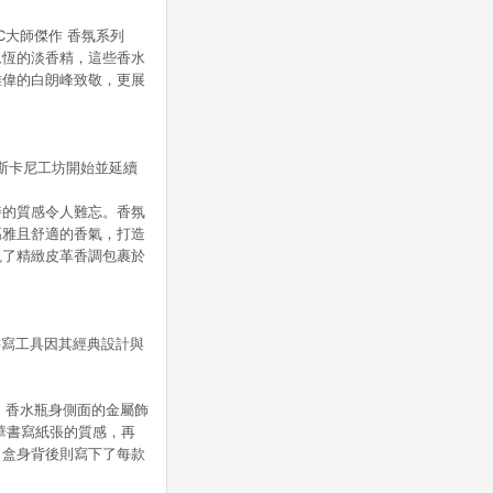
C大師傑作 香氛系列
永恆的淡香精，這些香水
雄偉的白朗峰致敬，更展
托斯卡尼工坊開始並延續
獨特的質感令人難忘。香氛
高雅且舒適的香氣，打造
現了精緻皮革香調包裹於
列的書寫工具因其經典設計與
蓋。香水瓶身側面的金屬飾
奢華書寫紙張的質感，再
綴。盒身背後則寫下了每款