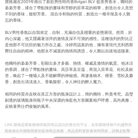
寶格麗在2001年推出了新款男性時尚香Bvlgari BLV 藍茶男香水，獨特的
裊裊芳香，揉合了帶點辣的薑味和芳醇的菸草花的精華，創造出令人意想
不到的香味，馥郁芳香。 混合冷和熱的特質，創造出一種辛辣及令人難
忘的香味。
BLV男性香氛以自我肯定，自制，充滿自信及穩重的姿態展現。然而，於
內心深處，他又隱藏著澎拜的激情及深不可測的感性。這種強列的對比正
是他那不可抗拒的魅力所在之處。冷靜而認真的他，擁有著現代尤利西斯
嚮往自由的精神。他那永不減退的熱情與誘惑，令人難以自拔地追隨著。
他獨特的裊裊芳香，彰顯出多才多藝、熱情、權威及激情的氣質。他冰涼
的香調，揉合了帶點辣的薑味、高莎草及豆蔻，再混入菸草花、杜松及銀
杏，喚起了一種懾人及不能解釋的神秘感。再滲進柚木、檀香、雪松及麝
香，創造出清淡迷人、香氣馥郁，令人神往的醉人魔力。
相同的特質亦反映在其正方形的瓶身設計上，簡約獨特，矜貴考究。晶瑩
剔透的玻璃瓶身與瓶子中央深濃的海藍色方形圖案相戶呼應，高尚典雅，
反映著男仕們俊魅的風釆。
LINE 購物是匯集購物情報與商品資訊的整合性平台，並依購物情報中的趨勢與
風格做合作網路商家的延伸商品推薦，商品資料更新會有時間差，請務必點擊
商品至各合作網路商家，確認現售價與購物條件，一切資訊以合作廠商網頁為