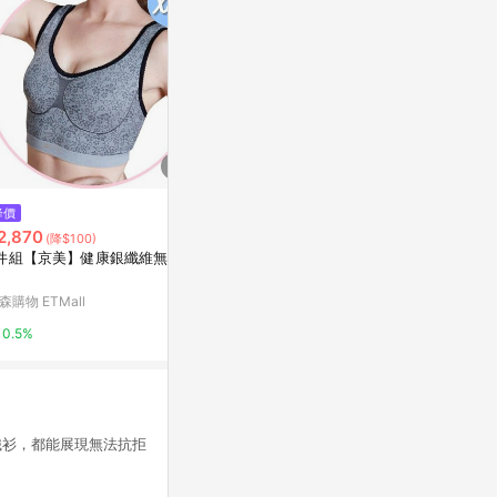
降價
降價
限時加碼
2,870
$585
$390
(降$100)
(降$305)
件組【京美】健康銀纖維無痕內
Filter Bra羞圖神器提托月牙好集
蕾朵兒Lado
中軟鋼圈內衣BCD罩杯-膚VC維
薄隱形內衣
娜553352
森購物 ETMall
VC維娜私物
寶雅線上買
0.5%
3%
5%
織衫，都能展現無法抗拒