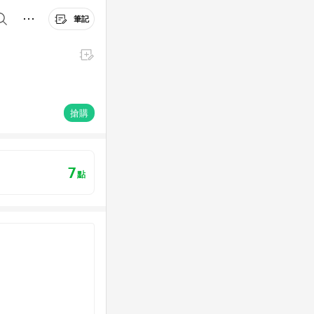
筆記
搶購
7
點