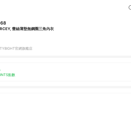
368
ARCEY, 蕾絲薄墊無鋼圈三角內衣
XTY8IGHT官網旗艦店
%
OINTS點數