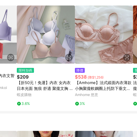
限時加碼
降價
內衣文胷
$209
$538
$
(降$1,256)
【折50元！免運】内衣 女內衣
【Amhome】法式緞面內衣薄款
法
koi
日本光面 無痕 舒適 聚攏文胸 收
小胸聚攏軟鋼圈上托防下垂文胸
攏
副乳 無鋼圈內衣 女士小胸顯大薄
內褲2件式套裝# 117556(現貨
防
蝦皮購物
Amhome 悠意
蝦
款 運動內衣
+預購)
內
3.6%
3%