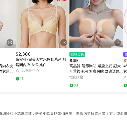
$2,380
限時加碼
黛安芬-完美天堂水感動系列 無
$49
$
鋼圈內衣 A-D 柔白
'夏季露肩內衣女
高品質 隱形胸貼 聚攏上託 顯大
4
Yahoo購物中心
內衣黑色
可重複使用 無痕胸貼 舒適透氣
衣
夏季 裙子專用 胸墊 乳貼 不露點
蝦皮購物
東
1%
胸貼
6%
膚網紗和小花邊罩杯，輕盈柔軟又略帶俏皮感。無論內搭絲質吊帶上衣，或針