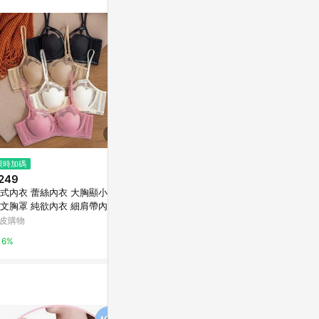
限時加碼
限時加碼
限時加碼
249
$240
$279
式內衣 蕾絲內衣 大胸顯小 聚
F12 CU🇰🇷現貨秒出🔥CK風無
法式 三角杯文
文胸罩 純欲內衣 細肩帶內衣
鋼圈舒適內衣🔥性感無鋼圈內衣
大胸顯小 聚
下垂 收副乳內衣 防凸點花朵杯
～聚攏防下垂文胸
衣 舒適 透氣
皮購物
蝦皮購物
蝦皮購物
衣 夏季薄款內衣
收副乳內衣 
6%
1%
6%