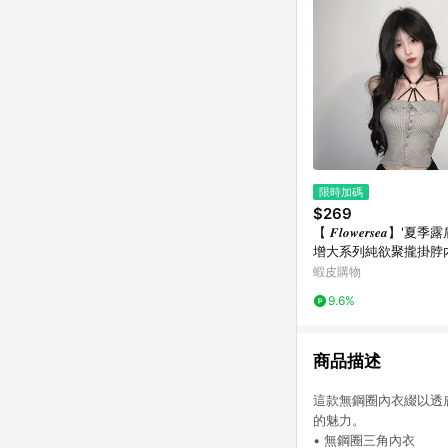
限時加碼
$269
【 𝑭𝒍𝒐𝒘𝒆𝒓𝒔𝒆𝒂】
增大系列純欲聚攏掛脖
性感文胸罩厚杯套裝
蝦皮購物
9.6%
商品描述
這款無鋼圈內衣綴以透
的魅力。
• 無鋼圈三角內衣