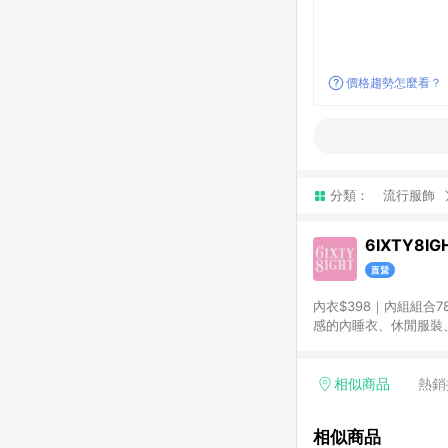
價格趨勢怎麼看？
分類：
流行服飾
6IXTY8
內衣$398｜內組組合7
感的內睡衣、休閒服裝
展現快樂的個人風格，
己的Style！6IXT
陸續確認發送。
相似商品
熱銷
相似商品