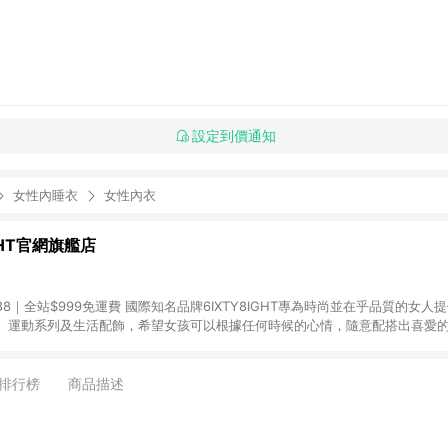
設定到價通知
女性內睡衣
女性內衣
IGHT官網旗艦店
88｜全站$999免運費 國際知名品牌6IXTY8IGHT專為時尚並在乎品質的女
、運動系列及生活配飾，希望女孩可以根據任何時候的心情，隨意配搭出喜愛
並透過價格合宜且優質的時裝展現個人風格，女生們從內在美到外在穿搭都可
Y8IGHT在全世界擁有超過300間門市，台灣目前擁有近20間門市。點數將於訂單出
排行榜
商品描述