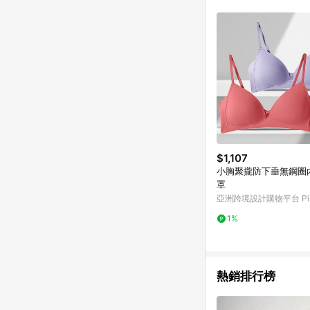
$1,107
小胸聚攏防下垂無鋼圈
罩
亞洲跨境設計購物平台 Pin
1%
熱銷排行榜