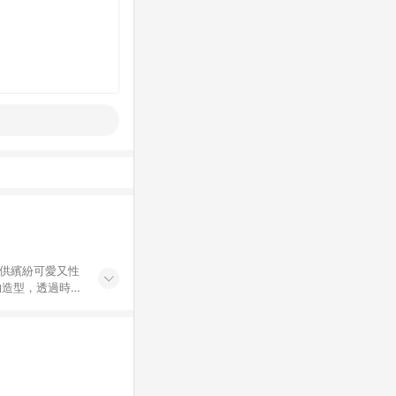
人提供繽紛可愛又性
的造型，透過時裝
在這裡找到屬於自
貨後40個工作日